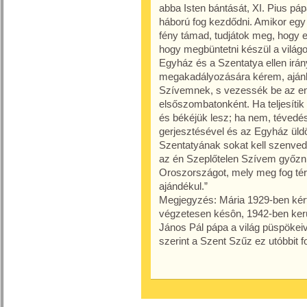
abba Isten bántását, XI. Pius p
háború fog kezdődni. Amikor egy 
fény támad, tudjátok meg, hogy ez
hogy megbüntetni készül a világo
Egyház és a Szentatya ellen irán
megakadályozására kérem, ajánlj
Szívemnek, s vezessék be az en
elsőszombatonként. Ha teljesítik
és békéjük lesz; ha nem, tévedése
gerjesztésével és az Egyház üldö
Szentatyának sokat kell szenved
az én Szeplőtelen Szívem győzni 
Oroszországot, mely meg fog tér
ajándékul.”
Megjegyzés: Mária 1929-ben kért
végzetesen késôn, 1942-ben került
János Pál pápa a világ püspökei
szerint a Szent Szűz ez utóbbit f