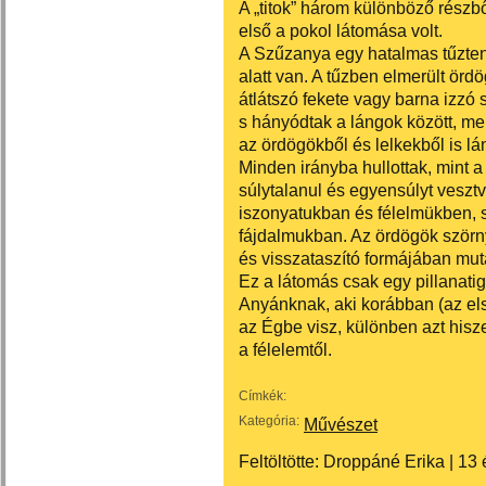
A „titok” három különböző részből
első a pokol látomása volt.
A Szűzanya egy hatalmas tűztenge
alatt van. A tűzben elmerült ördö
átlátszó fekete vagy barna izzó
s hányódtak a lángok között, me
az ördögökből és lelkekből is lán
Minden irányba hullottak, mint 
súlytalanul és egyensúlyt veszt
iszonyatukban és félelmükben, s
fájdalmukban. Az ördögök szörny
és visszataszító formájában muta
Ez a látomás csak egy pillanatig
Anyánknak, aki korábban (az el
az Égbe visz, különben azt hisz
a félelemtől.
Címkék:
Kategória:
Művészet
Feltöltötte:
Droppáné Erika
|
13 