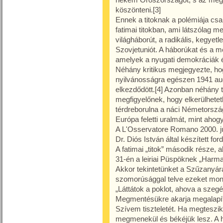
köszönteni.[3]
Ennek a titoknak a polémiája cs
fatimai titokban, ami látszólag m
világháborút, a radikális, kegyet
Szovjetuniót. A háborúkat és a m
amelyek a nyugati demokráciák és 
Néhány kritikus megjegyezte, ho
nyilvánosságra egészen 1941 aug
elkezdődött.[4] Azonban néhány
megfigyelőnek, hogy elkerülhetet
térdreborulna a náci Németorszá
Európa feletti uralmát, mint ahogy
A L'Osservatore Romano 2000. jú
Dr. Diós István által készített ford
A fatimai „titok” második része,
31-én a leiriai Püspöknek „Harma
Akkor tekintetünket a Szűzanyára
szomorúsággal telve ezeket mon
„Láttátok a poklot, ahova a szeg
Megmentésükre akarja megalapíta
Szívem tiszteletét. Ha megteszik
megmenekül és békéjük lesz. A h