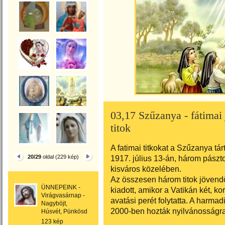
03,17 Szűzanya - fátimai 
titok
A fatimai titkokat a Szűzanya tár
20/29
oldal (229 kép)
1917. július 13-án, három pászt
kisváros közelében.
Az összesen három titok jövend
ÜNNEPEINK -
kiadott, amikor a Vatikán két, k
Virágvasárnap -
avatási perét folytatta. A harmad
Nagyböjt,
2000-ben hozták nyilvánosságra
Húsvét, Pünkösd
123 kép