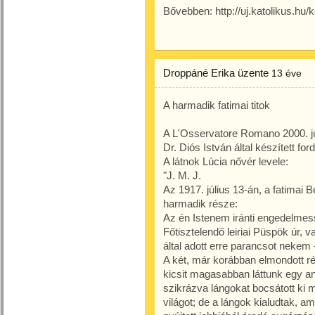
Bővebben: http://uj.katolikus.hu
Droppáné Erika
üzente
13 éve
A harmadik fatimai titok
A L'Osservatore Romano 2000. jú
Dr. Diós István által készített ford
A látnok Lúcia nővér levele:
"J. M. J.
Az 1917. július 13-án, a fatimai B
harmadik része:
Az én Istenem iránti engedelmess
Főtisztelendő leiriai Püspök úr,
által adott erre parancsot nekem 
A két, már korábban elmondott r
kicsit magasabban láttunk egy an
szikrázva lángokat bocsátott ki m
világot; de a lángok kialudtak, a