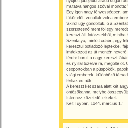
nyújtott jobbjából áradó sugárzás
mutatva hangos szóval mondta: '
Egy igen nagy fényességben, ami 
tükör előtt vonultak volna embere
'akiről úgy gondoltuk, ő a Szent
szerzetesnő ment föl egy mered
kereszt állt fatörzsekből, mintha h
Szentatya, mielőtt odaért, egy fé
keresztül botladozó léptekkel, f
imádkozott az út mentén heverő ho
térdre borult a nagy kereszt lábá
és nyíllal tüzelve rá, megölte ő
csoportokban a püspökök, papok,
világi emberek, különböző társad
férfiak és nők.
A kereszt két szára alatt két angy
öntözőkanna, melybe összegyűjtöt
Istenhez közeledő lelkeket.
Kelt Tuyban, 1944. március 1."