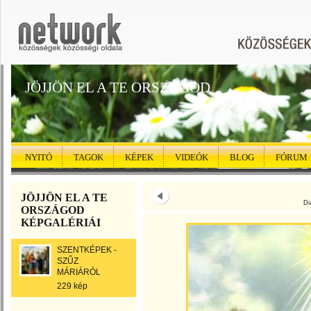
JÖJJÖN EL A TE ORSZÁGOD
NYITÓ
TAGOK
KÉPEK
VIDEÓK
BLOG
FÓRUM
JÖJJÖN EL A TE
Di
ORSZÁGOD
KÉPGALÉRIÁI
SZENTKÉPEK -
SZŰZ
MÁRIÁRÓL
229 kép