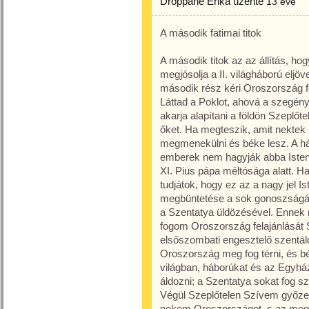
Droppáné Erika
üzente
13 éve
A második fatimai titok
A második titok az az állítás, hog
megjósolja a II. világháború eljöv
második rész kéri Oroszország fe
Láttad a Poklot, ahová a szegény
akarja alapítani a földön Szeplő
őket. Ha megteszik, amit nektek
megmenekülni és béke lesz. A há
emberek nem hagyják abba Isten 
XI. Pius pápa méltósága alatt. Ha 
tudjátok, hogy ez az a nagy jel Is
megbüntetése a sok gonoszságáé
a Szentatya üldözésével. Ennek 
fogom Oroszország felajánlását
elsőszombati engesztelő szentáld
Oroszország meg fog térni, és bék
világban, háborúkat és az Egyház
áldozni; a Szentatya sokat fog s
Végül Szeplőtelen Szívem győzed
nekem Oroszországot, s az megté