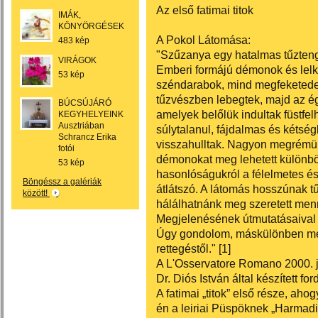
Az első fatimai titok
IMÁK,
KÖNYÖRGÉSEK
A Pokol Látomása:
483 kép
"Szűzanya egy hatalmas tűztengert
VIRÁGOK
Emberi formájú démonok és lelke
53 kép
széndarabok, mind megfeketedet
tűzvészben lebegtek, majd az é
BÚCSÚJÁRÓ
amelyek belőlük indultak füstfe
KEGYHELYEINK
Ausztriában
súlytalanul, fájdalmas és kétsé
Schrancz Erika
visszahulltak. Nagyon megrémült
fotói
démonokat meg lehetett különbözt
53 kép
hasonlóságukról a félelmetes és
Böngéssz a galériák
átlátszó. A látomás hosszúnak tű
között!
hálálhatnánk meg szeretett men
Megjelenésének útmutatásaival f
Úgy gondolom, máskülönben meg
rettegéstől." [1]
A L'Osservatore Romano 2000. j
Dr. Diós István által készített ford
A fatimai „titok” első része, ah
én a leiriai Püspöknek „Harmadi