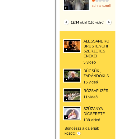
schranczerika
12/14
oldal (110 videó)
ALESSANDRO
BRUSTENGHI
SZERZETES
ÉNEKEI
5 videó
BÚCSÚK ,
ZARÁNDOKLATOK
15 videó
RÓZSAFÜZÉR
11 videó
SZŰZANYA
DÍCSÉRETE
138 videó
Böngéssz a galériák
között!