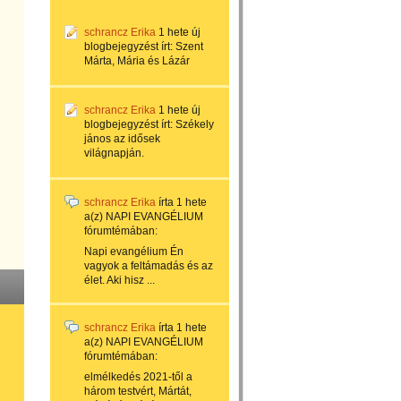
schrancz Erika
1 hete
új
blogbejegyzést írt:
Szent
Márta, Mária és Lázár
schrancz Erika
1 hete
új
blogbejegyzést írt:
Székely
jános az idősek
világnapján.
schrancz Erika
írta
1 hete
a(z)
NAPI EVANGÉLIUM
fórumtémában:
Napi evangélium Én
vagyok a feltámadás és az
élet. Aki hisz ...
schrancz Erika
írta
1 hete
a(z)
NAPI EVANGÉLIUM
fórumtémában:
elmélkedés 2021-től a
három testvért, Mártát,