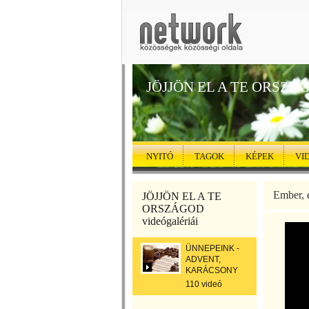
JÖJJÖN EL A TE ORSZÁ
NYITÓ
TAGOK
KÉPEK
VI
Ember, 
JÖJJÖN EL A TE
ORSZÁGOD
videógalériái
ÜNNEPEINK -
ADVENT,
KARÁCSONY
110 videó