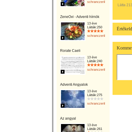
schranczerika
Látta 21
ZeneOvi - Adventi hírnök
13 éve
Látták:250
Értékeld
schranczerika
Kommen
Rorate Caeli
13 éve
Látták:240
schranczerika
Adventi Angyalok
13 éve
Látták:275
schranczerika
Az angyal
13 éve
Látták:261