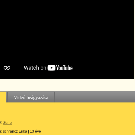
Videó beágyazása
a:
Zene
te:
schrancz Erika
|
13 éve