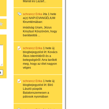
Máriát és Lázárt...
schrancz Erika
írta
1 hete
a(z)
NAPI EVANGÉLIUM
fórumtémában:
imádság Uram, Jézus
Krisztus! Köszönöm, hogy
barátaiddá ...
schrancz Erika
1 hete
új
blogbejegyzést írt:
Kovács
Ákos istenhitéről és a
betegségéről: Arra tanított
meg, hogy az élet nagyon
véges
schrancz Erika
1 hete
új
blogbejegyzést írt:
Bíró
László püspök
Balatonszemesen a
pálosok nyomában