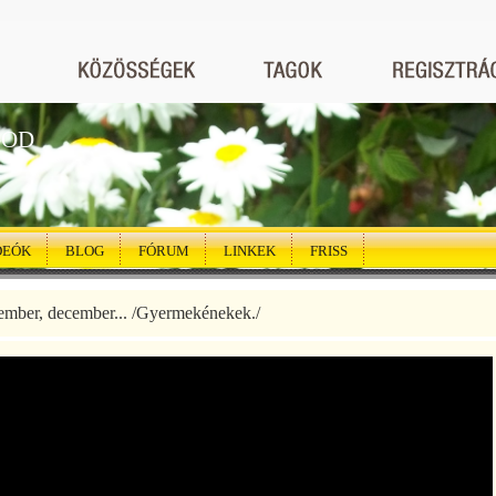
GOD
DEÓK
BLOG
FÓRUM
LINKEK
FRISS
ember, december... /Gyermekénekek./