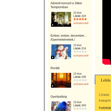
Adventi koncert a Sitkei
Templomban
13 éve
Látták:224
schranczerika
Ember, ember, december...
/Gyermekénekek./
13 éve
Látták:214
schranczerika
Roráté
13 éve
Látták:235
Leírás
schranczerika
Címkék:
Gyertyaláng
Kategóri
13 éve
Látták:343
Feltöltöt