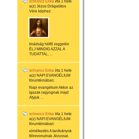
schrancz Erika
írta
1 hete
a(z)
Jézus Drágalátos
Vére
képhez:
Imádság hétfő reggelén
ÉLJ MINDIG AZZAL A
TUDATTAL, ...
schrancz Erika
írta
1 hete
a(z)
NAPI EVANGÉLIUM
fórumtémában:
Napi evangélium Akkor az
igazak ragyognak majd
Atyjuk ...
schrancz Erika
írta
1 hete
a(z)
NAPI EVANGÉLIUM
fórumtémában:
elmélkedés A tanítványok
félrevonulnak Jézussal,