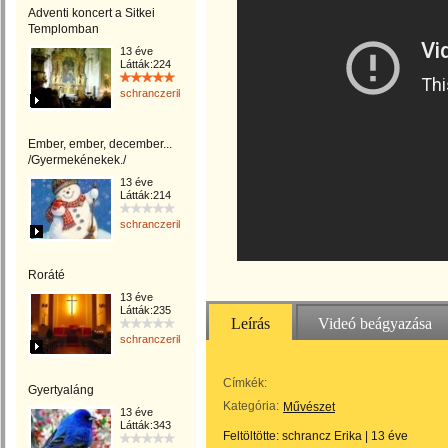
Adventi koncert a Sitkei
Templomban
13 éve
Látták:224
schranczerika
Ember, ember, december...
/Gyermekénekek./
13 éve
Látták:214
schranczerika
Roráté
13 éve
Látták:235
Leírás
Videó beágyazása
schranczerika
Címkék:
Gyertyaláng
Kategória:
Művészet
13 éve
Látták:343
Feltöltötte:
schrancz Erika
|
13 éve