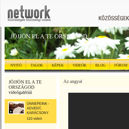
JÖJJÖN EL A TE ORSZÁGOD
NYITÓ
TAGOK
KÉPEK
VIDEÓK
BLOG
FÓRUM
Az angyal
JÖJJÖN EL A TE
ORSZÁGOD
videógalériái
ÜNNEPEINK -
ADVENT,
KARÁCSONY
110 videó