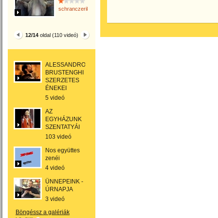
schranczerika
12/14
oldal (110 videó)
ALESSANDRO
BRUSTENGHI
SZERZETES
ÉNEKEI
5 videó
AZ
EGYHÁZUNK
SZENTATYÁI
103 videó
Nos együttes
zenéi
4 videó
ÜNNEPEINK -
ÚRNAPJA
3 videó
Böngéssz a galériák