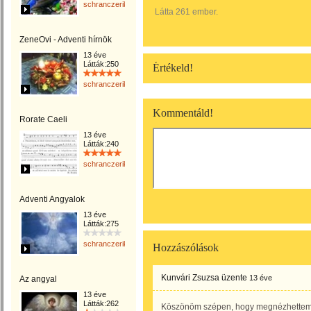
schranczerika
Látta 261 ember.
ZeneOvi - Adventi hírnök
13 éve
Látták:250
Értékeld!
schranczerika
Kommentáld!
Rorate Caeli
13 éve
Látták:240
schranczerika
Adventi Angyalok
13 éve
Látták:275
schranczerika
Hozzászólások
Kunvári Zsuzsa
üzente
13 éve
Az angyal
13 éve
Látták:262
Köszönöm szépen, hogy megnézhette