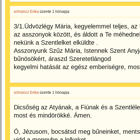
schrancz Erika
üzente
1 hónapja
3/1.Üdvözlégy Mária, kegyelemmel teljes, az 
az asszonyok között, és áldott a Te méhedne
nekünk a Szentlelket elküldte .
Asszonyunk Szűz Mária, Istennek Szent Anyj
bűnösökért, áraszd Szeretetlángod
kegyelmi hatását az egész emberiségre, mos
schrancz Erika
üzente
1 hónapja
Dicsőség az Atyának, a Fiúnak és a Szentlél
most és mindörökké. Ámen.
Ó, Jézusom, bocsátsd meg bűneinket, ments 
vidd a mennybe a lelkeket,