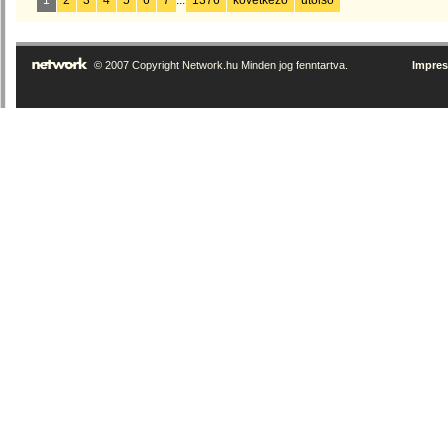
1
2
3
4
5
6
7
...
1376
következő
utolsó
© 2007 Copyright Network.hu Minden jog fenntartva.
Impre