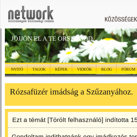
JÖJJÖN EL A TE ORSZÁGOD
NYITÓ
TAGOK
KÉPEK
VIDEÓK
BLOG
FÓRUM
Rózsafüzér imádság a Szűzanyához.
Ezt a témát
[Törölt felhasználó]
indította
1
Gondoltam indithatnánk egy imádkozós top