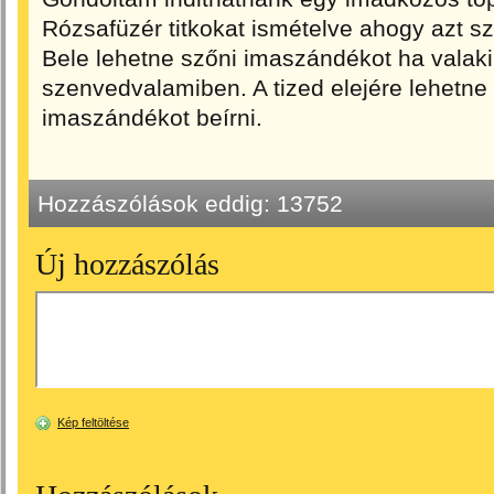
Rózsafüzér titkokat ismételve ahogy azt sz
Bele lehetne szőni imaszándékot ha valak
szenvedvalamiben. A tized elejére lehetne
imaszándékot beírni.
Hozzászólások eddig:
13752
Új hozzászólás
Kép feltöltése