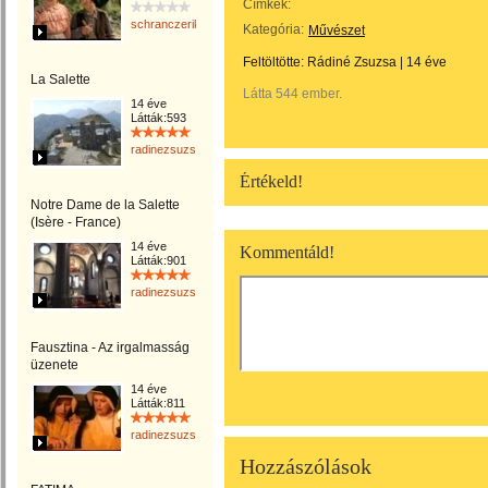
Címkék:
schranczerika
Kategória:
Művészet
Feltöltötte:
Rádiné Zsuzsa
|
14 éve
La Salette
Látta 544 ember.
14 éve
Látták:593
radinezsuzsa
Értékeld!
Notre Dame de la Salette
(Isère - France)
14 éve
Kommentáld!
Látták:901
radinezsuzsa
Fausztina - Az irgalmasság
üzenete
14 éve
Látták:811
radinezsuzsa
Hozzászólások