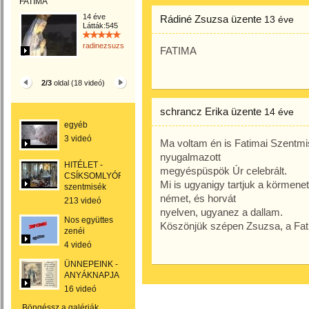
FATIMA
14 éve
Rádiné Zsuzsa
üzente
13 éve
Látták:545
radinezsuzsa
FATIMA
2/3
oldal (18 videó)
schrancz Erika
üzente
14 éve
egyéb
3 videó
Ma voltam én is Fatimai Szentmi
nyugalmazott
HITÉLET -
megyéspüspök Úr celebrált.
CSÍKSOMLYÓRÓL
Mi is ugyanigy tartjuk a körmene
szentmisék
német, és horvát
213 videó
nyelven, ugyanez a dallam.
Nos együttes
Köszönjük szépen Zsuzsa, a Fat
zenéi
4 videó
ÜNNEPEINK -
ANYÁKNAPJA
16 videó
Böngéssz a galériák