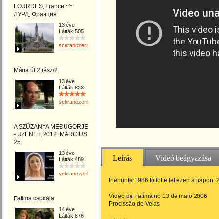
LOURDES, France ~'~
ЛУРД, Франция
13 éve
Látták:505
schranczerika
Mária út 2.rész/2
13 éve
Látták:823
schranczerika
A SZŰZANYA MEĐUGORJE
- ÜZENET, 2012. MÁRCIUS
25.
13 éve
Leírás
Videó beágyazása
Látták:489
schranczerika
thehunter1986 töltötte fel ezen a napon: 
Video de Fatima no 13 de maio 2006
Fatima csodája
Procissão de Velas
14 éve
Látták:876