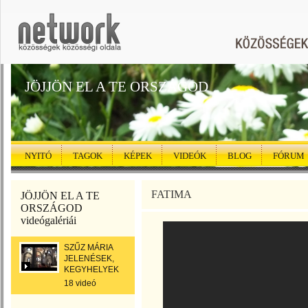
JÖJJÖN EL A TE ORSZÁGOD
NYITÓ
TAGOK
KÉPEK
VIDEÓK
BLOG
FÓRUM
FATIMA
JÖJJÖN EL A TE
ORSZÁGOD
videógalériái
SZŰZ MÁRIA
JELENÉSEK,
KEGYHELYEK
18 videó