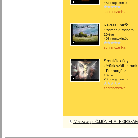
434 megtekintés
schranczerika
Révész Enikő:
Szeretlek Istenem
10 éve
408 megtekintés
schranczerika
Szentlélek úgy
kérünk szállj le ránk
- Boanergész
10 éve
295 megtekintés
schranczerika
Vissza a(z) JÖJJÖN EL A TE ORSZÁG