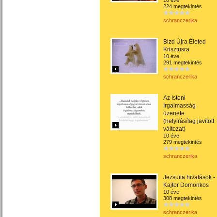
10 éve
224 megtekintés
schranczerika
Bizd Újra Életed
Krisztusra
10 éve
291 megtekintés
schranczerika
Az Isteni
Irgalmasság
üzenete
(helyirásílag javított
változat)
10 éve
279 megtekintés
schranczerika
Jezsuita hivatások -
Kajtor Domonkos
10 éve
308 megtekintés
schranczerika