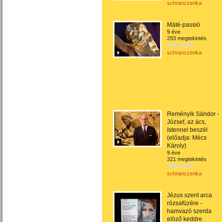
schranczerika
Máté-passió
9 éve
293 megtekintés
schranczerika
Reményik Sándor -
József, az ács,
Istennel beszél
(előadja: Mécs
Károly)
9 éve
321 megtekintés
schranczerika
Jézus szent arca
rózsafüzére -
hamvazó szerda
elöző keddre