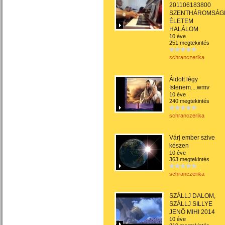
201106183800
SZENTHÁROMSÁG
ÉLETEM
HALÁLOM
10 éve
251 megtekintés
schranczerika
Áldott légy
Istenem....wmv
10 éve
240 megtekintés
schranczerika
Várj ember szive
készen
10 éve
363 megtekintés
schranczerika
SZÁLLJ DALOM,
SZÁLLJ SILLYE
JENŐ MIHI 2014
10 éve