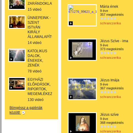
ZARÁNDOKLATOK
Mária ének
15 videó
9 éve
357 megtekintés
ÜNNEPEINK -
SZENT
schranczerika
ISTVÁN
KIRÁLY
ÁLLAMALAPÍTÓ
Jézus Szíve - ima
14 videó
9 éve
373 megtekintés
KATOLIKUS
DALOK,
schranczerika
ÉNEKEK,
ZENÉK
78 videó
EGYHÁZI
Jézus Imája
ELŐADÁSOK,
9 éve
367 megtekintés
RIPORTOK,
MEGEMLÉKEZÉSEK
schranczerika
130 videó
Böngéssz a galériák
között!
Jézus szíve
9 éve
368 megtekintés
schranczerika