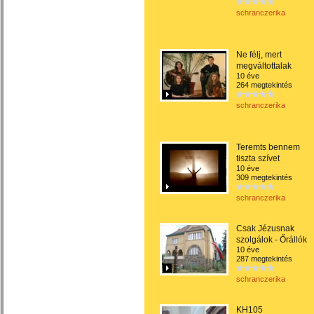
schranczerika
Ne félj, mert
megváltottalak
10 éve
264 megtekintés
schranczerika
Teremts bennem
tiszta szívet
10 éve
309 megtekintés
schranczerika
Csak Jézusnak
szolgálok - Őrállók
10 éve
287 megtekintés
schranczerika
KH105