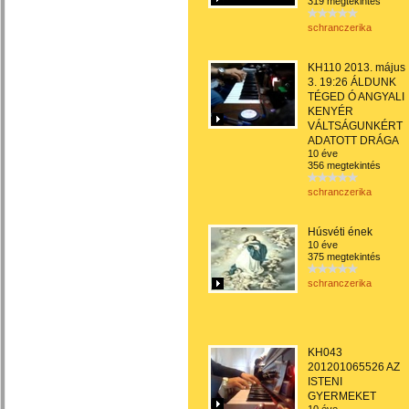
319 megtekintés
schranczerika
KH110 2013. május
3. 19:26 ÁLDUNK
TÉGED Ó ANGYALI
KENYÉR
VÁLTSÁGUNKÉRT
ADATOTT DRÁGA
10 éve
356 megtekintés
schranczerika
Húsvéti ének
10 éve
375 megtekintés
schranczerika
KH043
201201065526 AZ
ISTENI
GYERMEKET