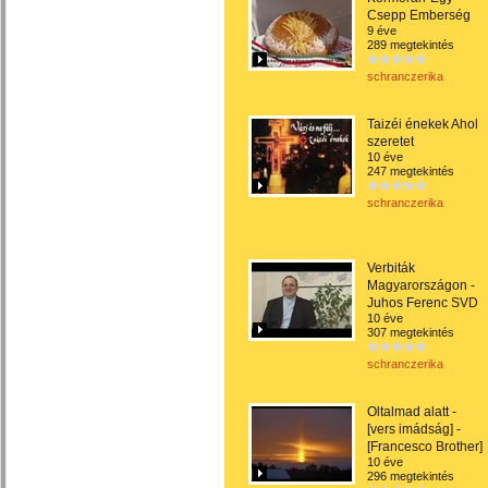
Csepp Emberség
9 éve
289 megtekintés
schranczerika
Taizéi énekek Ahol
szeretet
10 éve
247 megtekintés
schranczerika
Verbiták
Magyarországon -
Juhos Ferenc SVD
10 éve
307 megtekintés
schranczerika
Oltalmad alatt -
[vers imádság] -
[Francesco Brother]
10 éve
296 megtekintés