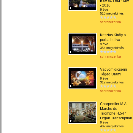
ÉBREDTEM - MIHI
- 2016
9 éve
515 megtekintés
schranczerika
Krisztus Király a
porba hullva
9 éve
354 megtekintés
schranczerika
Vágyom dicsérni
Téged Uram!
9 éve
312 megtekintés
schranczerika
Charpentier M.A.
Marche de
Triomphe.H.547
Organ Transcription
9 éve
402 megtekintés