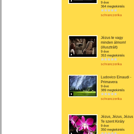
9 éve
364 megtekintés
schranczerika
Jézus te vagy
minden álmom!
(illusztrált)
9 éve
353 megtekintés
schranczerika
Ludovico Einaudi -
Primavera
9 éve
389 megtekintés
schranczerika
Jézus, Jézus, Jézus
Te szent Király
9 éve
350 megtekintés