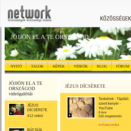
JÖJJÖN EL A TE ORSZÁGOD
NYITÓ
TAGOK
KÉPEK
VIDEÓK
BLOG
FÓRUM
JÖJJÖN EL A TE
JÉZUS DÍCSÉRETE
ORSZÁGOD
videógalériái
Testvérek - Tápláló
szent kenyér -
JÉZUS
YouTube
DÍCSÉRETE
8 éve
412 videó
526 megtekintés
schranczerika
BÚCSÚK ,