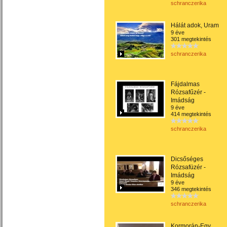
schranczerika
Hálát adok, Uram
9 éve
301 megtekintés
schranczerika
Fájdalmas
Rózsafűzér -
Imádság
9 éve
414 megtekintés
schranczerika
Dicsőséges
Rózsafüzér -
Imádság
9 éve
346 megtekintés
schranczerika
Kormorán-Egy