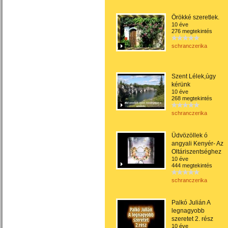
Örökké szeretlek.
10 éve
276 megtekintés
schranczerika
Szent Lélek,úgy
kérünk
10 éve
268 megtekintés
schranczerika
Üdvözöllek ó
angyali Kenyér- Az
Oltáriszentséghez
10 éve
444 megtekintés
schranczerika
Palkó Julián A
legnagyobb
szeretet 2. rész
10 éve