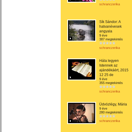
schranczerika
Sík Sándor: A
hatvanévesek
angyala
9 éve
387 megtekintés
schranczerika
Hála legyen
Istennek az
ajándékáért, 2015
12 25 de
9 éve
355 megtekintés
schranczerika
Üdvözlégy, Mária
9 éve
280 megtekintés
schranczerika