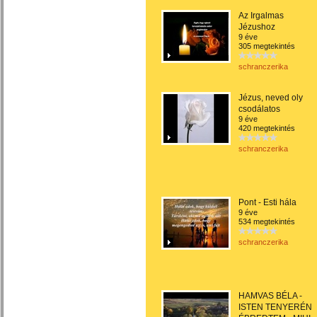
Az Irgalmas
Jézushoz
9 éve
305 megtekintés
schranczerika
Jézus, neved oly
csodálatos
9 éve
420 megtekintés
schranczerika
Pont - Esti hála
9 éve
534 megtekintés
schranczerika
HAMVAS BÉLA -
ISTEN TENYERÉN