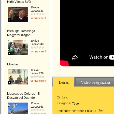
Hirth Vilmos SVD
10 éve
Látták:333
schranczerika
Isteni Ige Társasága
Magyarországon
10 éve
Látták:340
schranczerika
Előadás
11 éve
Látták:779
schranczerika
Leírás
Videó beágyazása
Macetas de Colores - El
Címkék:
Desván del Duende
Kategória:
12 éve
Tévé
Látták:353
Feltöltötte:
schrancz Erika
|
11 éve