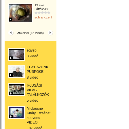
13 éve
Látták:385
schranczerika
2/3
oldal (18 videó)
egyéb
3 videó
EGYHÁZUNK
PÜSPÖKEI
8 videó
IFJUSÁGI
VILÁG
TALÁLKOZÓK
5 videó
Miclausné
Király Erzsébet
kedvenc
VIDEOI
187 videó