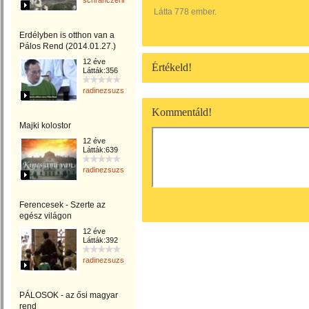
schranczerika
Látta 778 ember.
Erdélyben is otthon van a
Pálos Rend (2014.01.27.)
12 éve
Értékeld!
Látták:356
radinezsuzsa
Kommentáld!
Majki kolostor
12 éve
Látták:639
radinezsuzsa
Ferencesek - Szerte az
egész világon
12 éve
Látták:392
radinezsuzsa
PÁLOSOK - az ősi magyar
rend