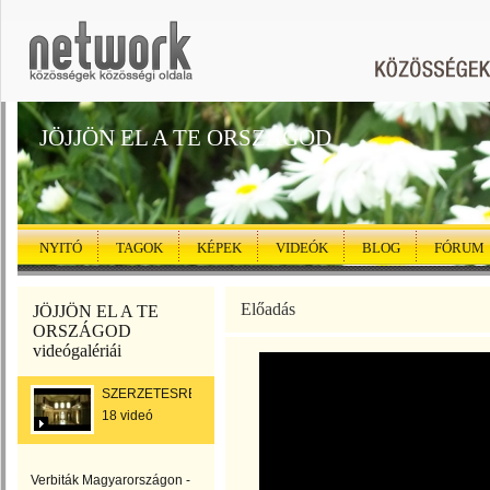
JÖJJÖN EL A TE ORSZÁGOD
NYITÓ
TAGOK
KÉPEK
VIDEÓK
BLOG
FÓRUM
Előadás
JÖJJÖN EL A TE
ORSZÁGOD
videógalériái
SZERZETESRENDEK
18 videó
Verbiták Magyarországon -