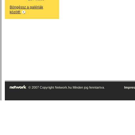
Böngéssz a galériák
között!
© 2007 Copyright Network.hu Minden jog fenntartva.
Impre