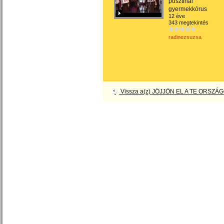
pusztinai
gyermekkórus
12 éve
343 megtekintés
radinezsuzsa
Vissza a(z) JÖJJÖN EL A TE ORSZÁG