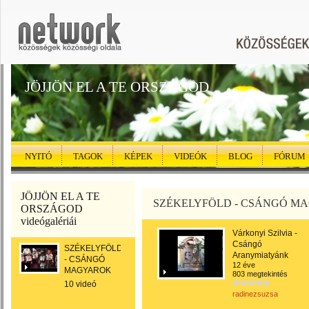
JÖJJÖN EL A TE ORSZÁGOD
NYITÓ
TAGOK
KÉPEK
VIDEÓK
BLOG
FÓRUM
JÖJJÖN EL A TE
SZÉKELYFÖLD - CSÁNGÓ M
ORSZÁGOD
videógalériái
Várkonyi Szilvia -
Csángó
SZÉKELYFÖLD
Aranymiatyánk
- CSÁNGÓ
12 éve
MAGYAROK
803 megtekintés
10 videó
radinezsuzsa