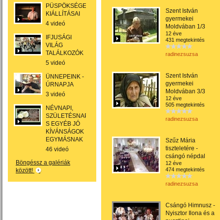
PÜSPÖKSÉGEINK
Szent István
KIÁLLÍTÁSAI
gyermekei
4 videó
Moldvában 1/3
12 éve
IFJUSÁGI
431 megtekintés
VILÁG
TALÁLKOZÓK
radinezsuzsa
5 videó
Szent István
ÜNNEPEINK -
gyermekei
ÚRNAPJA
Moldvában 3/3
3 videó
12 éve
505 megtekintés
NÉVNAPI,
SZÜLETÉSNAPI,
radinezsuzsa
S EGYÉB JÓ
KÍVÁNSÁGOK
EGYMÁSNAK
Szűz Mária
tiszteletére -
46 videó
csángó népdal
Böngéssz a galériák
12 éve
474 megtekintés
között!
radinezsuzsa
Csángó Himnusz -
Nyisztor Ilona és a