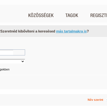
 Szeretnéd kibővíteni a keresésed
más tartalmakra is
?
égekben
Név szerint