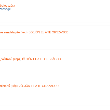
bejegyzés)
zössége
os rendalapító
(kép)
,
JÖJJÖN EL A TE ORSZÁGOD
, vértanú
(kép)
,
JÖJJÖN EL A TE ORSZÁGOD
vértanú
(kép)
,
JÖJJÖN EL A TE ORSZÁGOD