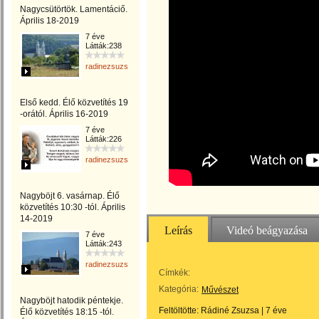
Nagycsütörtök. Lamentáciő.
Április 18-2019
7 éve
Látták:238
radinezsuzsa
Első kedd. Élő közvetítés 19
-orától. Április 16-2019
7 éve
Látták:226
radinezsuzsa
Nagyböjt 6. vasárnap. Élő
közvetítés 10:30 -tól. Április
14-2019
Leírás
Videó beágyazása
7 éve
Látták:243
radinezsuzsa
Címkék:
Kategória:
Művészet
Nagyböjt hatodik péntekje.
Feltöltötte:
Rádiné Zsuzsa
|
7 éve
Élő közvetítés 18:15 -tól.