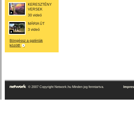
KERESZTÉNY
VERSEK
30 videó
MÁRIA ÚT
3 videó
Böngéssz a galériák
között!
© 2007 Copyright Network.hu Minden jog fenntartva.
Impre