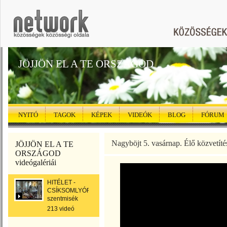
JÖJJÖN EL A TE ORSZÁGOD
NYITÓ
TAGOK
KÉPEK
VIDEÓK
BLOG
FÓRUM
Nagyböjt 5. vasárnap. Élő közvetítés
JÖJJÖN EL A TE
ORSZÁGOD
videógalériái
HITÉLET -
CSÍKSOMLYÓRÓL
szentmisék
213 videó