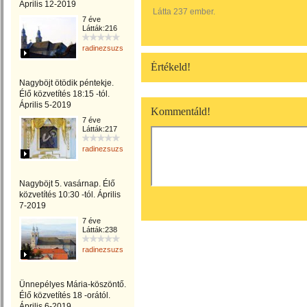
Április 12-2019
Látta 237 ember.
7 éve
Látták:216
radinezsuzsa
Értékeld!
Nagyböjt ötödik péntekje.
Élő közvetítés 18:15 -tól.
Április 5-2019
Kommentáld!
7 éve
Látták:217
radinezsuzsa
Nagyböjt 5. vasárnap. Élő
közvetítés 10:30 -tól. Április
7-2019
7 éve
Látták:238
radinezsuzsa
Ünnepélyes Mária-köszöntő.
Élő közvetítés 18 -orától.
Április 6-2019