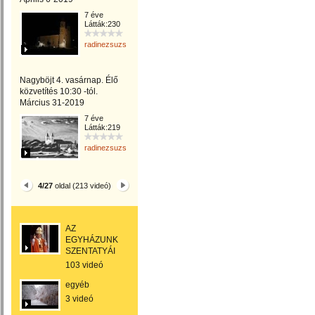
7 éve
Látták:230
radinezsuzsa
Nagyböjt 4. vasárnap. Élő
közvetítés 10:30 -tól.
Március 31-2019
7 éve
Látták:219
radinezsuzsa
4/27
oldal (213 videó)
AZ
EGYHÁZUNK
SZENTATYÁI
103 videó
egyéb
3 videó