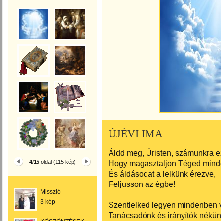
ÚJÉVI IMA
Áldd meg, Úristen, számunkra ez
4/15
oldal (115 kép)
Hogy magasztaljon Téged mind
És áldásodat a lelkünk érezve,
Feljusson az égbe!
Misszió
3 kép
Szentlelked legyen mindenben 
Tanácsadónk és irányítók nékün