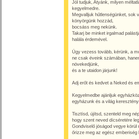
Jól tudjuk, Atyánk, milyen mélta
kegyelmedre.
Megvalljuk hűtlenségünket, sok 
könyörgünk hozzád,
bocsáss meg nekünk.
Takarj be minket irgalmad palást
halála érdemével.
Úgy vezess tovább, kérünk, a mú
ne csak éveink számában, hanem
növekedjünk,
és a te utaidon járjunk!
Adj erőt és kedvet a Neked és em
Kegyelmedbe ajánljuk egyházkö
egyházunk és a világ keresztény
Tisztísd, újítsd, szenteld meg né
hogy szent neved dícséretére le
Gondviselő jóságod vegye körül 
őrizze meg az egész emberiség b