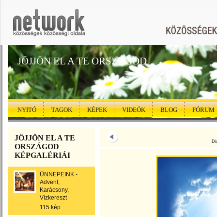
JÖJJÖN EL A TE ORSZÁGOD
NYITÓ
TAGOK
KÉPEK
VIDEÓK
BLOG
FÓRUM
JÖJJÖN EL A TE
Di
ORSZÁGOD
KÉPGALÉRIÁI
ÜNNEPEINK -
Advent,
Karácsony,
Vízkereszt
115 kép