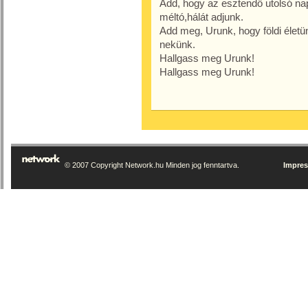
Add, hogy az esztendő utolsó na
méltó,hálát adjunk.
Add meg, Urunk, hogy földi életü
nekünk.
Hallgass meg Urunk!
Hallgass meg Urunk!
© 2007 Copyright Network.hu Minden jog fenntartva.
Impre