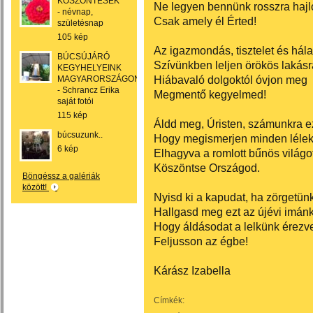
KÖSZÖNTÉSEK
Ne legyen bennünk rosszra hajló
- névnap,
Csak amely él Érted!
születésnap
105 kép
Az igazmondás, tisztelet és hála
BÚCSÚJÁRÓ
Szívünkben leljen örökös lakásr
KEGYHELYEINK
Hiábavaló dolgoktól óvjon meg
MAGYARORSZÁGON
- Schrancz Erika
Megmentő kegyelmed!
saját fotói
115 kép
Áldd meg, Úristen, számunkra ez
búcsuzunk..
Hogy megismerjen minden lélek
6 kép
Elhagyva a romlott bűnös világot
Köszöntse Országod.
Böngéssz a galériák
között!
Nyisd ki a kapudat, ha zörgetün
Hallgasd meg ezt az újévi imánk
Hogy áldásodat a lelkünk érezv
Feljusson az égbe!
Kárász Izabella
Címkék: