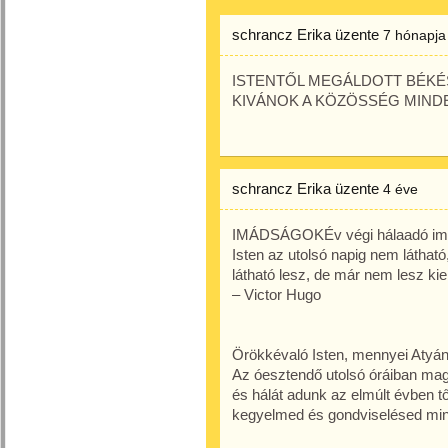
schrancz Erika
üzente
7 hónapja
ISTENTŐL MEGÁLDOTT BÉKÉ
KIVÁNOK A KÖZÖSSÉG MIND
schrancz Erika
üzente
4 éve
IMÁDSÁGOKÉv végi hálaadó im
Isten az utolsó napig nem láthat
látható lesz, de már nem lesz ki
– Victor Hugo
Örökkévaló Isten, mennyei Atyán
Az óesztendő utolsó óráiban mag
és hálát adunk az elmúlt évben tőle
kegyelmed és gondviselésed min