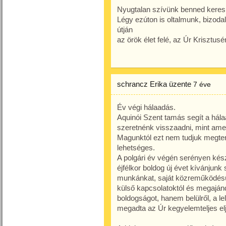
Nyugtalan szívünk benned keres b
Légy ezúton is oltalmunk, bizodal
útján
az örök élet felé, az Úr Krisztusé
schrancz Erika
üzente
7 éve
Év végi hálaadás.
Aquinói Szent tamás segít a hála
szeretnénk visszaadni, mint ame
Magunktól ezt nem tudjuk megtenn
lehetséges.
A polgári év végén serényen kés
éjfélkor boldog új évet kívánjunk
munkánkat, saját közreműködésü
külső kapcsolatoktól és megajánd
boldogságot, hanem belülről, a le
megadta az Úr kegyelemteljes elj