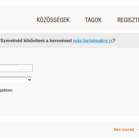
 Szeretnéd kibővíteni a keresésed
más tartalmakra is
?
égekben
Név szerint