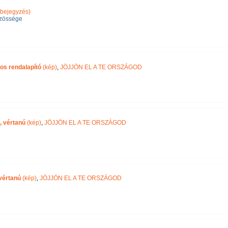
bejegyzés)
zössége
os rendalapító
(kép)
,
JÖJJÖN EL A TE ORSZÁGOD
, vértanú
(kép)
,
JÖJJÖN EL A TE ORSZÁGOD
vértanú
(kép)
,
JÖJJÖN EL A TE ORSZÁGOD