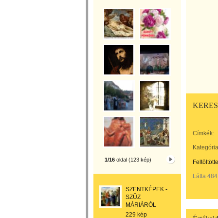
KERES
Címkék:
Kategória
1/16
oldal (123 kép)
Feltöltött
Látta 484
SZENTKÉPEK -
SZŰZ
MÁRIÁRÓL
229 kép