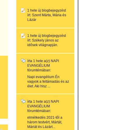
1 hete
új blogbejegyzést
írt:
Szent Márta, Mária és
Lázár
1 hete
új blogbejegyzést
írt:
Székely jános az
idősek világnapján.
írta
1 hete
a(z)
NAPI
EVANGÉLIUM
fórumtémában:
Napi evangélium Én
vagyok a feltámadás és az
élet. Aki hisz ...
írta
1 hete
a(z)
NAPI
EVANGÉLIUM
fórumtémában:
elmélkedés 2021-től a
három testvért, Mártát,
Máriát és Lázárt...