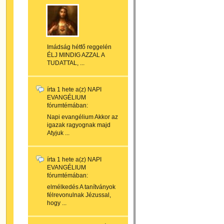
Imádság hétfő reggelén
ÉLJ MINDIG AZZAL A
TUDATTAL, ...
írta
1 hete
a(z)
NAPI
EVANGÉLIUM
fórumtémában:
Napi evangélium Akkor az
igazak ragyognak majd
Atyjuk ...
írta
1 hete
a(z)
NAPI
EVANGÉLIUM
fórumtémában:
elmélkedés A tanítványok
félrevonulnak Jézussal,
hogy ...