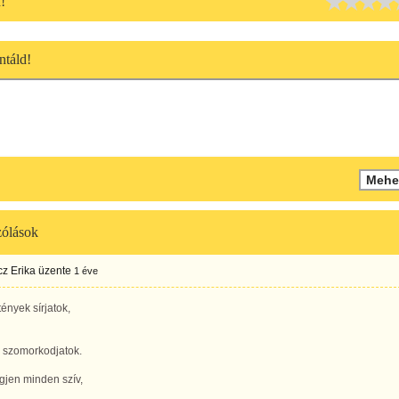
!
táld!
ólások
z Erika
üzente
1 éve
ények sírjatok,
 szomorkodjatok.
gjen minden szív,