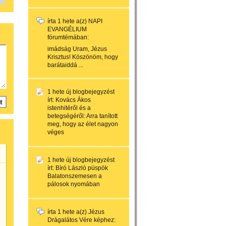
írta
1 hete
a(z)
NAPI
EVANGÉLIUM
fórumtémában:
imádság Uram, Jézus
Krisztus! Köszönöm, hogy
barátaiddá ...
1 hete
új blogbejegyzést
írt:
Kovács Ákos
istenhitéről és a
betegségéről: Arra tanított
meg, hogy az élet nagyon
véges
1 hete
új blogbejegyzést
írt:
Bíró László püspök
Balatonszemesen a
pálosok nyomában
írta
1 hete
a(z)
Jézus
Drágalátos Vére
képhez: