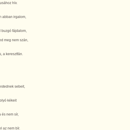
usához hív.
n abban irgalom,
 buzgó fájdalom,
ged meg nem szán,
, a keresztfán.
estednek sebeit,
folyó kékeit
a és nem sír,
el az nem bír.