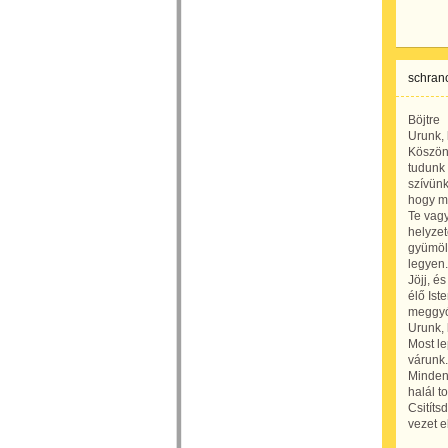
schranc
Böjtre
Urunk, 
Köszönj
tudunk 
szívünk
hogy me
Te vagy
helyzet
gyümölc
legyen.
Jöjj, é
élő Ist
meggyóg
Urunk, 
Most le
várunk.
Minden
halál t
Csitíts
vezet e