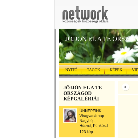
JÖJJÖN EL A TE ORSZÁ
NYITÓ
TAGOK
KÉPEK
VI
JÖJJÖN EL A TE
ORSZÁGOD
KÉPGALÉRIÁI
ÜNNEPEINK -
Virágvasárnap -
Nagyböjt,
Húsvét, Pünkösd
123 kép