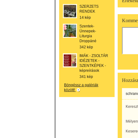
Értékeld
SZERZETS
RENDEK
14 kép
Kommen
Szentek-
Ünnepek-
Liturgia
Droppáné
342 kép
IMÁK - ZSOLTÁR
IDÉZETEK -
SZENTKÉPEK -
képreírások
341 kép
Hozzász
Böngéssz a galériák
között!
schranc
Kereszt
Mélyen
Kesere