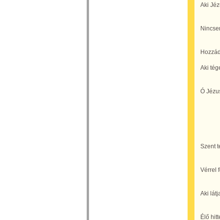
Aki Jéz
Nincse
Hozzád
Aki té
Ó Jézus
Szent t
Vérrel 
Aki látj
Élő hitt