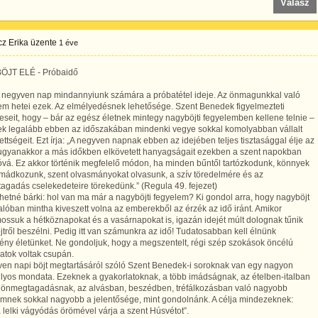
Válasz
z Erika
üzente
1 éve
JT ELÉ - Próbaidő
t negyven nap mindannyiunk számára a próbatétel ideje. Az önmagunkkal való
em hetei ezek. Az elmélyedésnek lehetősége. Szent Benedek figyelmezteti
eseit, hogy – bár az egész életnek mintegy nagyböjti fegyelemben kellene telnie –
ek legalább ebben az időszakában mindenki vegye sokkal komolyabban vállalt
ettségeit. Ezt írja: „A negyven napnak ebben az idejében teljes tisztasággal élje az
, ugyanakkor a más időkben elkövetett hanyagságait ezekben a szent napokban
óvá. Ez akkor történik megfelelő módon, ha minden bűntől tartózkodunk, könnyek
imádkozunk, szent olvasmányokat olvasunk, a szív töredelmére és az
gadás cselekedeteire törekedünk.” (Regula 49. fejezet)
etné bárki: hol van ma már a nagyböjti fegyelem? Ki gondol arra, hogy nagyböjt
lóban mintha kiveszett volna az emberekből az érzék az idő iránt. Amikor
ssuk a hétköznapokat és a vasárnapokat is, igazán idejét múlt dolognak tűnik
tről beszélni. Pedig itt van számunkra az idő! Tudatosabban kell élnünk
ény életünket. Ne gondoljuk, hogy a megszentelt, régi szép szokások öncélú
atok voltak csupán.
ven napi böjt megtartásáról szóló Szent Benedek-i soroknak van egy nagyon
lyos mondata. Ezeknek a gyakorlatoknak, a több imádságnak, az ételben-italban
ő önmegtagadásnak, az alvásban, beszédben, tréfálkozásban való nagyobb
emnek sokkal nagyobb a jelentősége, mint gondolnánk. A célja mindezeknek:
 lelki vágyódás örömével várja a szent Húsvétot”.