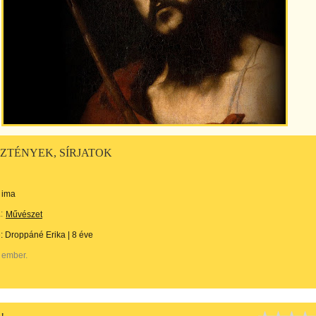
ZTÉNYEK, SÍRJATOK
ima
:
Művészet
e:
Droppáné Erika
|
8 éve
 ember.