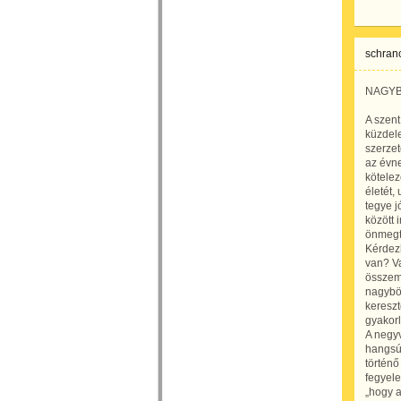
schranc
NAGYBÖ
A szen
küzdel
szerzet
az évn
kötelez
életét
tegye j
között 
önmegta
Kérdezh
van? Va
összemo
nagyböj
kereszt
gyakorl
A negy
hangsú
történ
fegyel
„hogy a