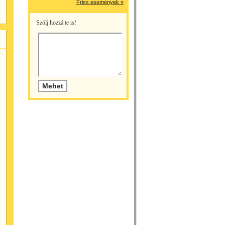
Friss események »
Szólj hozzá te is!