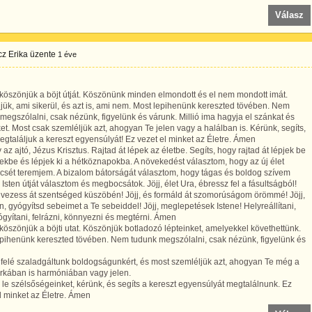
Válasz
z Erika
üzente
1 éve
köszönjük a böjt útját. Köszönünk minden elmondott és el nem mondott imát.
ük, ami sikerül, és azt is, ami nem. Most lepihenünk kereszted tövében. Nem
megszólalni, csak nézünk, figyelünk és várunk. Millió ima hagyja el szánkat és
et. Most csak szemléljük azt, ahogyan Te jelen vagy a halálban is. Kérünk, segíts,
gtaláljuk a kereszt egyensúlyát! Ez vezet el minket az Életre. Ámen
 az ajtó, Jézus Krisztus. Rajtad át lépek az életbe. Segíts, hogy rajtad át lépjek be
ekbe és lépjek ki a hétköznapokba. A növekedést választom, hogy az új élet
sét teremjem. A bizalom bátorságát választom, hogy tágas és boldog szívem
 Isten útját választom és megbocsátok. Jöjj, élet Ura, ébressz fel a fásultságból!
s vezess át szentséged küszöbén! Jöjj, és formáld át szomorúságom örömmé! Jöjj,
en, gyógyítsd sebeimet a Te sebeiddel! Jöjj, meglepetések Istene! Helyreállítani,
yítani, felrázni, könnyezni és megtérni. Ámen
köszönjük a böjti utat. Köszönjük botladozó lépteinket, amelyekkel követhettünk.
pihenünk kereszted tövében. Nem tudunk megszólalni, csak nézünk, figyelünk és
felé szaladgáltunk boldogságunkért, és most szemléljük azt, ahogyan Te még a
orkában is harmóniában vagy jelen.
d le szélsőségeinket, kérünk, és segíts a kereszt egyensúlyát megtalálnunk. Ez
l minket az Életre. Ámen