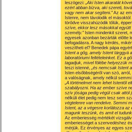
leszögezi:
„Aki Isten akaratát követ
ezért abban bízva, aki szereti, tov
vagy nem akar segíteni.”
Az az emb
Istenre, nem távolodik el másoktól
törődve visszahúzódik tőlük, éppe
szíve, ekkor lesz másokkal együtt é
személy.”
Isten mindenkit szeret,
egyesek azonban bezárták előtte le
befogadásra. A nagy kérdés, miként 
veszítheti el? Benedek pápa egyér
Istent a gőg, amely Istent tárggyá a
laboratóriumi feltételeinket. Ez a gő
tagadjuk, mivel fölébe helyezzük 
teszi istenné,
„és nemcsak Istent a
Isten elsőbbségéről van szó, arról
a valóságnak, amely nélkül semmi 
„A történelmet nem lehet Istentől e
szabályozni. Ha az ember szíve n
szív jósága pedig végül csak attól 
nélküli élet pedig nem tesz sem 
végtelenre van rendelve. Semmi má
Istent, az a végesre korlátozza az é
magunk teszünk, és amit el tudunk 
Az emberiesség mértékét vizsgálv
emberiességet a szenvedéshez és
mérjük. Ez érvényes az egyes sze