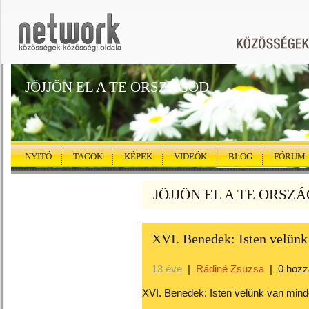
JÖJJÖN EL A TE ORSZÁGOD
NYITÓ
TAGOK
KÉPEK
VIDEÓK
BLOG
FÓRUM
JÖJJÖN EL A TE ORSZÁG
XVI. Benedek: Isten velünk
13 éve
|
Rádiné Zsuzsa
|
0 hozz
XVI. Benedek: Isten velünk van min