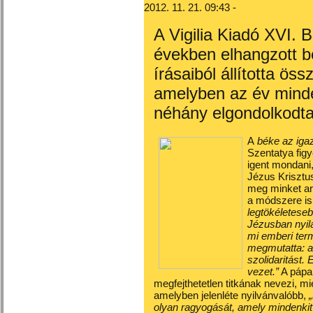
2012. 11. 21. 09:43 -
A Vigilia Kiadó XVI.
években elhangzott b
írásaiból állította ös
amelyben az év minde
néhány elgondolkodtat
A
béke az iga
Szentatya fig
igent mondani,
Jézus Krisztus
meg minket arr
a módszere is:
legtökéletese
Jézusban nyila
mi emberi term
megmutatta: a
szolidaritást.
vezet.”
A pápa
megfejthetetlen titkának nevezi, mié
amelyben jelenléte nyilvánvalóbb,
olyan ragyogását, amely mindenkit e