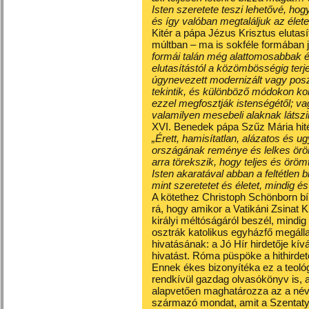
Isten szeretete teszi lehetővé, h
és így valóban megtaláljuk az élete
Kitér a pápa Jézus Krisztus elutas
múltban – ma is sokféle formában j
formái talán még alattomosabbak és
elutasítástól a közömbösségig ter
úgynevezett modernizált vagy pos
tekintik, és különböző módokon k
ezzel megfosztják istenségétől; va
valamilyen mesebeli alaknak látszi
XVI. Benedek pápa Szűz Mária hité
„Érett, hamisítatlan, alázatos és ug
országának reménye és lelkes öröm
arra törekszik, hogy teljes és ör
Isten akaratával abban a feltétlen
mint szeretetet és életet, mindig é
A kötethez Christoph Schönborn bíb
rá, hogy amikor a Vatikáni Zsinat K
királyi méltóságáról beszél, mindig 
osztrák katolikus egyházfő megálla
hivatásának: a Jó Hír hirdetője kívá
hivatást. Róma püspöke a hithirdeté
Ennek ékes bizonyítéka ez a teológi
rendkívül gazdag olvasókönyv is, 
alapvetően maghatározza az a név
származó mondat, amit a Szentatya 