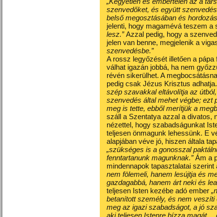
„Kegyetlen és embertelen az a tár
szenvedőket, és együtt szenvedés
belső megosztásában és hordozás
jelenti, hogy magamévá teszem a
lesz.”
Azzal pedig, hogy a szenved
jelen van benne, megjelenik a viga
szenvedésbe.”
A rossz legyőzését illetően a páp
válhat igazán jobbá, ha nem győzz
révén sikerülhet. A megbocsátásna
pedig csak Jézus Krisztus adhatja
szép szavakkal eltávolítja az útból
szenvedés által mehet végbe; ezt 
meg is tette, ebből merítjük a megb
száll a Szentatya azzal a divatos, 
nézettel, hogy szabadságunkat Iste
teljesen önmagunk lehessünk. E v
alapjában véve jó, hiszen általa tap
„szükséges is a gonosszal paktál
fenntartanunk magunknak.”
Ám a pá
mindennapok tapasztalatai szerint
nem fölemeli, hanem lesújtja és m
gazdagabbá, hanem árt neki és leal
teljesen Isten kezébe adó ember
„n
betanított személy, és nem veszíti
meg az igazi szabadságot, a jó s
aki teljesen Istenre bízza magát… 