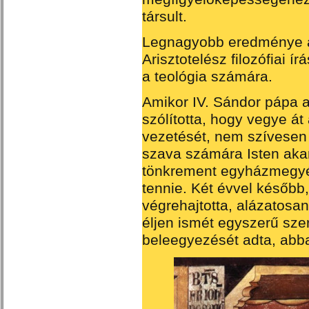
társult.
Legnagyobb eredménye a
Arisztotelész filozófiai í
a teológia számára.
Amikor IV. Sándor pápa a
szólította, hogy vegye á
vezetését, nem szívesen 
szava számára Isten akar
tönkrement egyházmegyét
tennie. Két évvel később,
végrehajtotta, alázatosa
éljen ismét egyszerű sze
beleegyezését adta, abban