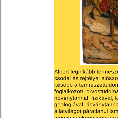
Albert leginkább termész
csodái és rejtélyei először
később a természettudo
foglalkozott: orvostudomán
növénytannal, fizikával, k
geológiával, ásványtannal
állatvilágot páratlanul ism
megfigyelőképességéhe