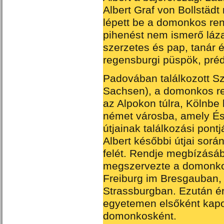
Albert Graf von Bollstä
lépett be a domonkos ren
pihenést nem ismerő láz
szerzetes és pap, tanár és
regensburgi püspök, prédik
Padovában találkozott S
Sachsen), a domonkos re
az Alpokon túlra, Kölnbe 
német városba, amely É
útjainak találkozási pont
Albert későbbi útjai során
felét. Rendje megbízásá
megszervezte a domonkos
Freiburg im Bresgauban
Strassburgban. Ezután ér
egyetemen elsőként kapot
domonkosként.