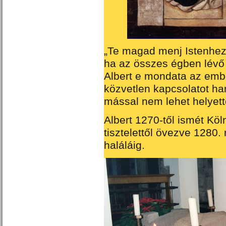
„Te magad menj Istenhez
ha az összes égben lévő
Albert e mondata az ember
közvetlen kapcsolatot h
mással nem lehet helyett
Albert 1270-től ismét Köln
tisztelettől övezve 1280
haláláig.