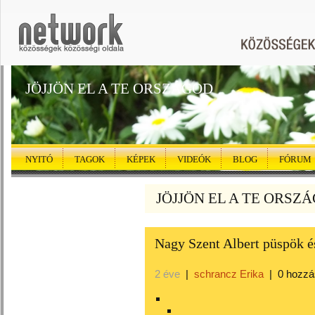
JÖJJÖN EL A TE ORSZÁGOD
NYITÓ
TAGOK
KÉPEK
VIDEÓK
BLOG
FÓRUM
JÖJJÖN EL A TE ORSZÁG
Nagy Szent Albert püspök é
2 éve
|
schrancz Erika
|
0 hozzá