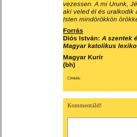
vezessen. A mi Urunk, Jéz
aki veled él és uralkodik
Isten mindörökkön örökk
Forrás
Diós István:
A szentek é
Magyar katolikus lexik
Magyar Kurír
(bh)
Címkék:
Kommentáld!