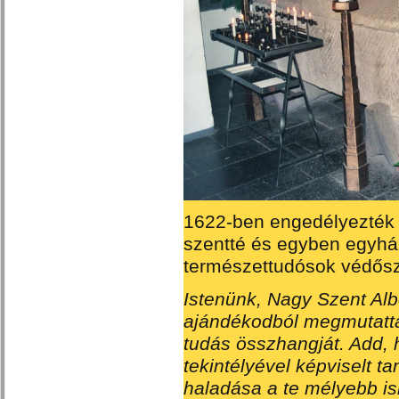
1622-ben engedélyezték t
szentté és egyben egyhá
természettudósok védősze
Istenünk, Nagy Szent Alb
ajándékodból megmutatta 
tudás összhangját. Add,
tekintélyével képviselt 
haladása a te mélyebb is