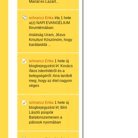
Máriát és Lázárt...
schrancz Erika
írta
1 hete
a(z)
NAPI EVANGÉLIUM
fórumtémában:
imádság Uram, Jézus
Krisztus! Köszönöm, hogy
barátaiddá ...
schrancz Erika
1 hete
új
blogbejegyzést írt:
Kovács
Ákos istenhitéről és a
betegségéről: Arra tanított
meg, hogy az élet nagyon
véges
schrancz Erika
1 hete
új
blogbejegyzést írt:
Bíró
László püspök
Balatonszemesen a
pálosok nyomában