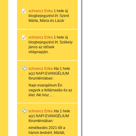
schrancz Erika
1 hete
új
blogbejegyzést írt:
Szent
Márta, Mária és Lázár
schrancz Erika
1 hete
új
blogbejegyzést írt:
Székely
jános az idősek
világnapján.
schrancz Erika
írta
1 hete
a(z)
NAPI EVANGÉLIUM
fórumtémában:
Napi evangélium Én
vagyok a feltámadás és az
élet. Aki hisz ...
schrancz Erika
írta
1 hete
a(z)
NAPI EVANGÉLIUM
fórumtémában:
elmélkedés 2021-től a
három testvért, Mártát,