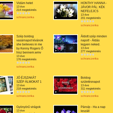
Vidám hetet
HONTHY HANNA -
13 éve
JÁVOR PÁL: KÉK
214 megtekintés
NEFELEJCS
13 éve
schranczerika
201 megtekintés
schranczerika
Szép boldog
Áldott szép minden
vasárnapot kívánok
napot! - Áldás
she believes in me
legyen neked.
13 éve
by Kenny Rogers Ő
277 megtekintés
hisz bennem.wmv
13 éve
schranczerika
176 megtekintés
schranczerika
JÓ ÉJSZAKÁT
Boldog
SZÉP ÁLMOKAT 1
születésnapot
13 éve
13 éve
218 megtekintés
311 megtekintés
schranczerika
schranczerika
Gyönyörű virágok
Pánsíp - Ha a nap
13 éve
leszáll