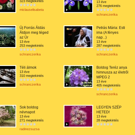
323 megtekintés
13 éve
276 megtekintés
miclauselisabeta
schranczerika
Új Forrás Áldás
Petrás Mária: Esti
Áldjon meg téged
ima (A fényes
az Úr
nap...)
13 éve
13 éve
253 megtekintés
287 megtekintés
schranczerika
schranczerika
Téli álmok
Boldog Teréz anya
13 éve
himnusza az életről
310 megtekintés
MPEG 2
13 éve
schranczerika
405 megtekintés
schranczerika
Sok boldog
LEGYEN SZÉP
névnapot
HETED!
13 éve
13 éve
271 megtekintés
28 megtekintés
radinezsuzsa