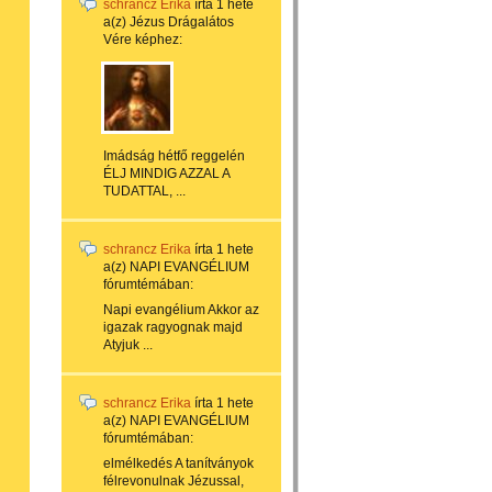
schrancz Erika
írta
1 hete
a(z)
Jézus Drágalátos
Vére
képhez:
Imádság hétfő reggelén
ÉLJ MINDIG AZZAL A
TUDATTAL, ...
schrancz Erika
írta
1 hete
a(z)
NAPI EVANGÉLIUM
fórumtémában:
Napi evangélium Akkor az
igazak ragyognak majd
Atyjuk ...
schrancz Erika
írta
1 hete
a(z)
NAPI EVANGÉLIUM
fórumtémában:
elmélkedés A tanítványok
félrevonulnak Jézussal,