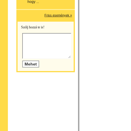
hogy ...
Friss események »
Szólj hozzá te is!