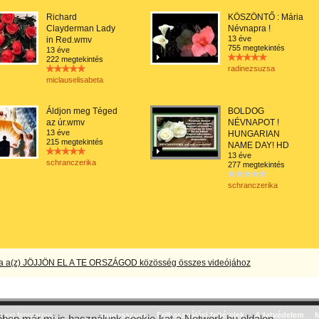
Richard
KÖSZÖNTŐ : Mária
Clayderman Lady
Névnapra !
13 éve
in Red.wmv
755 megtekintés
13 éve
222 megtekintés
radinezsuzsa
miclauselisabeta
Áldjon meg Téged
BOLDOG
az úr.wmv
NÉVNAPOT !
13 éve
HUNGARIAN
215 megtekintés
NAME DAY! HD
13 éve
schranczerika
277 megtekintés
schranczerika
a a(z) JÖJJÖN EL A TE ORSZÁGOD közösség összes videójához
jog fenntartva.
Impresszum
Felhasználási feltételek
Adatvédelem
M
ben már mi is használunk cookie-kat a Network.hu oldalon.