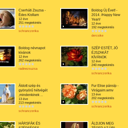
Cserháti Zsuzsa -
Boldog Új Évet! -
Édes Kisfiam
2014. /Happy New
12 éve
Year!/
251 megtekintés
12 éve
192 megtekintés
schranczerika
dercsike
Boldog névnapot
SZÉP ESTÉT, JÓ
kívánok
ÉJSZAKÁT
12 éve
KÍVÁNOK
262 megtekintés
12 éve
240 megtekintés
radinezsuzsa
schranczerika
Áldott szép és
Fur Elise pánsíp -
gyönyörű hétvégét
Virágaim.wmv
13 éve
,mindenkinek ...
202 megtekintés
13 éve
213 megtekintés
schranczerika
schranczerika
HÁRSFÁK ÉS
ÁLDJON MEG