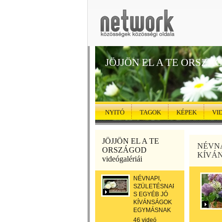
JÖJJÖN EL A TE ORSZÁ
NYITÓ
TAGOK
KÉPEK
VI
JÖJJÖN EL A TE
NÉVNA
ORSZÁGOD
KÍVÁ
videógalériái
NÉVNAPI,
SZÜLETÉSNAPI,
S EGYÉB JÓ
KÍVÁNSÁGOK
EGYMÁSNAK
46 videó