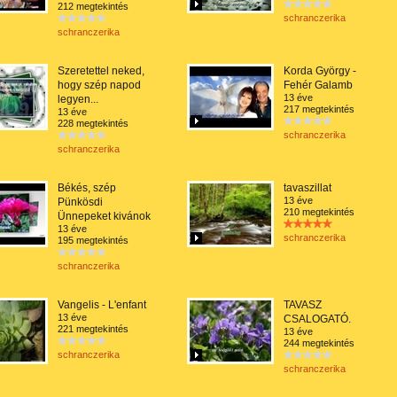
212 megtekintés
schranczerika
schranczerika
Szeretettel neked,
Korda György -
hogy szép napod
Fehér Galamb
13 éve
legyen...
217 megtekintés
13 éve
228 megtekintés
schranczerika
schranczerika
Békés, szép
tavaszillat
13 éve
Pünkösdi
210 megtekintés
Ünnepeket kivánok
13 éve
schranczerika
195 megtekintés
schranczerika
Vangelis - L'enfant
TAVASZ
13 éve
CSALOGATÓ.
221 megtekintés
13 éve
244 megtekintés
schranczerika
schranczerika