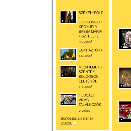
SZÉKELYFÖLD
-
CSIKSOMLYÓ
KEGYHELY
BABBA MÁRIA
TISZTELETE
55 videó
EGYHÁZTÖRTÉNELEM
14 videó
MOZIFILMEK -
SZENTEK,
BOLDOGOK
ÉLETÉRŐL
18 videó
IFJUSÁGI
VILÁG
TALÁLKOZÓK
5 videó
Böngéssz a galériák
között!