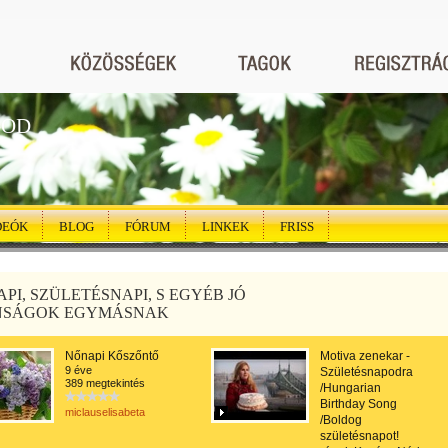
GOD
DEÓK
BLOG
FÓRUM
LINKEK
FRISS
PI, SZÜLETÉSNAPI, S EGYÉB JÓ
NSÁGOK EGYMÁSNAK
Nőnapi Kőszőntő
Motiva zenekar -
9 éve
Születésnapodra
389 megtekintés
/Hungarian
Birthday Song
miclauselisabeta
/Boldog
születésnapot!