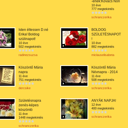
-ének:Kovács Nóri
10 éve
777 megtekintés
schranczerika
Isten éltessen D.né
BOLDOG
Erika! Boldog
SZÜLETÉSNAPOT
szülinapot!
!
10 éve
10 éve
502 megtekintés
882 megtekintés
radinezsuzsa
miclauselisabeta
Köszöntő Mária
Köszöntő Mária
napra
Névnapra - 2014
11 éve
11 éve
751 megtekintés
508 megtekintés
dercsike
schranczerika
Születésnapra
ANYÁK NAPJA!
12 éve
zenés-képes
400 megtekintés
köszöntö
11 éve
schranczerika
1448 megtekintés
schranczerika