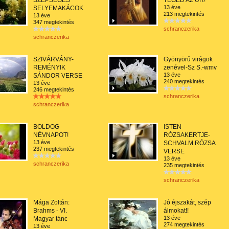
SZÉPSÉGES
TÉGED AZ ÚR!
13 éve
SELYEMAKÁCOK
213 megtekintés
13 éve
347 megtekintés
schranczerika
schranczerika
SZIVÁRVÁNY-
Gyönyörű virágok
REMÉNYIK
zenével-Sz S.-wmv
13 éve
SÁNDOR VERSE
240 megtekintés
13 éve
246 megtekintés
schranczerika
schranczerika
BOLDOG
ISTEN
NÉVNAPOT!
RÓZSAKERTJE-
13 éve
SCHVALM RÓZSA
237 megtekintés
VERSE
13 éve
schranczerika
235 megtekintés
schranczerika
Mága Zoltán:
Jó éjszakát, szép
Brahms - VI.
álmokat!!
13 éve
Magyar tánc
274 megtekintés
13 éve