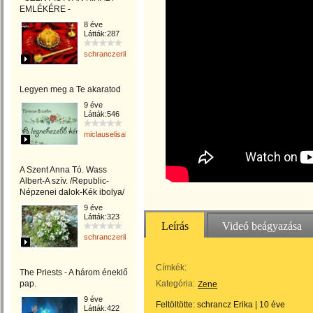
EMLÉKÉRE -
8 éve
Látták:287
schranczerika
Legyen meg a Te akaratod
9 éve
Látták:546
miclauselisabeta
A Szent Anna Tó. Wass
Albert-A szív. /Republic-
Népzenei dalok-Kék ibolya/
9 éve
Látták:323
Leírás
Videó beágyazása
schranczerika
Címkék:
The Priests - A három éneklő
pap.
Kategória:
Zene
9 éve
Feltöltötte:
schrancz Erika
|
10 éve
Látták:422