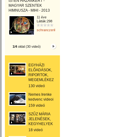
ISTEN HAZÁNKÉRT -
MAGYAR SZENTEK
HIMNUSZA - MIHI - 2013
11 éve
Látták:298
schranczerika
1/4
oldal (30 videó)
EGYHÁZI
ELŐADÁSOK,
RIPORTOK,
MEGEMLÉKEZÉSEK
130 videó
Nemes Irenke
kedvenc videoi
159 videó
SZŰZ MÁRIA
JELENÉSEK,
KEGYHELYEK
18 videó