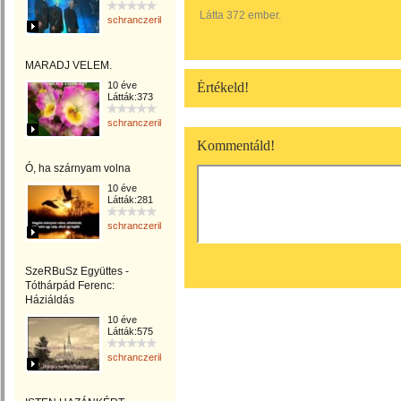
Látta 372 ember.
schranczerika
MARADJ VELEM.
10 éve
Értékeld!
Látták:373
schranczerika
Kommentáld!
Ó, ha szárnyam volna
10 éve
Látták:281
schranczerika
SzeRBuSz Együttes -
Tóthárpád Ferenc:
Háziáldás
10 éve
Látták:575
schranczerika