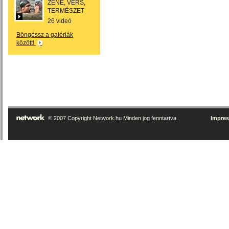
ZENE, VERS,
TERMÉSZET
26 videó
Böngéssz a galériák
között!
© 2007 Copyright Network.hu Minden jog fenntartva.
Impre