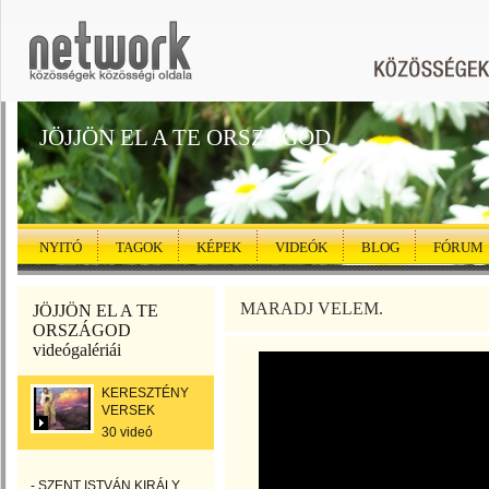
JÖJJÖN EL A TE ORSZÁGOD
NYITÓ
TAGOK
KÉPEK
VIDEÓK
BLOG
FÓRUM
MARADJ VELEM.
JÖJJÖN EL A TE
ORSZÁGOD
videógalériái
KERESZTÉNY
VERSEK
30 videó
- SZENT ISTVÁN KIRÁLY