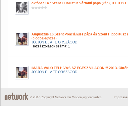
október 14 : Szent I. Callistus vértanú pápa
(kép)
,
JÖJJÖN E
Augusztus 16.Szent Ponciánusz pápa és Szent Hippolitusz
(blogbejegyzés)
JÖJJÖN EL A TE ORSZÁGOD
Hozzászólások száma: 1
IMÁRA VALÓ FELHÍVÁS AZ EGÉSZ VILÁGON!!! 2013. Október
JÖJJÖN EL A TE ORSZÁGOD
© 2007 Copyright Network.hu Minden jog fenntartva.
Impress