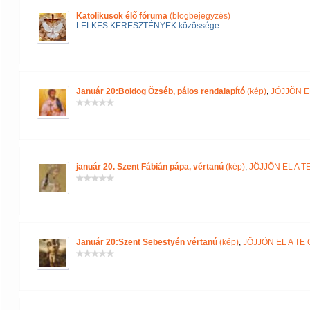
Katolikusok élő fóruma
(blogbejegyzés)
LELKES KERESZTÉNYEK közössége
Január 20:Boldog Özséb, pálos rendalapító
(kép)
,
JÖJJÖN E
január 20. Szent Fábián pápa, vértanú
(kép)
,
JÖJJÖN EL A 
Január 20:Szent Sebestyén vértanú
(kép)
,
JÖJJÖN EL A T