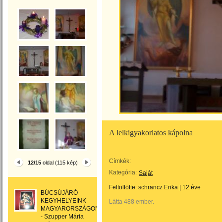
A lelkigyakorlatos kápolna
Címkék:
12/15
oldal (115 kép)
Kategória:
Saját
Feltöltötte:
schrancz Erika
|
12 éve
BÚCSÚJÁRÓ
KEGYHELYEINK
Látta 488 ember.
MAGYARORSZÁGON
- Szupper Mária