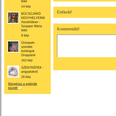
fotói
14 kép
Értékeld!
BÚCSÚJÁRÓ
KEGYHELYEINK
Ausztriában -
Szupper Mária
Kommentáld!
fotói
8 kép
Ünnepek-
szentek-
boldogok
Droppáné
162 kép
SZENTKÉPEK -
angyalokról
26 kép
Böngéssz a galériák
között!