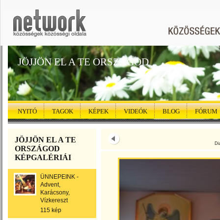
JÖJJÖN EL A TE ORSZÁGOD
NYITÓ
TAGOK
KÉPEK
VIDEÓK
BLOG
FÓRUM
JÖJJÖN EL A TE
Di
ORSZÁGOD
KÉPGALÉRIÁI
ÜNNEPEINK -
Advent,
Karácsony,
Vízkereszt
115 kép