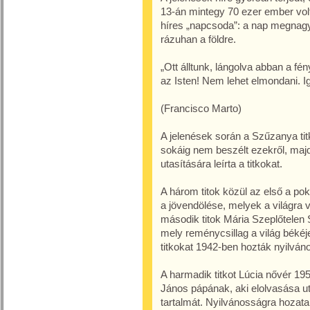
13-án mintegy 70 ezer ember volt 
híres „napcsoda”: a nap megnagyo
rázuhan a földre.
„Ott álltunk, lángolva abban a fé
az Isten! Nem lehet elmondani. I
(Francisco Marto)
A jelenések során a Szűzanya tit
sokáig nem beszélt ezekről, ma
utasítására leírta a titkokat.
A három titok közül az első a p
a jövendölése, melyek a világra v
második titok Mária Szeplőtelen S
mely reménycsillag a világ béké
titkokat 1942-ben hozták nyilván
A harmadik titkot Lúcia nővér 1959
János pápának, aki elolvasása ut
tartalmát. Nyilvánosságra hozatal