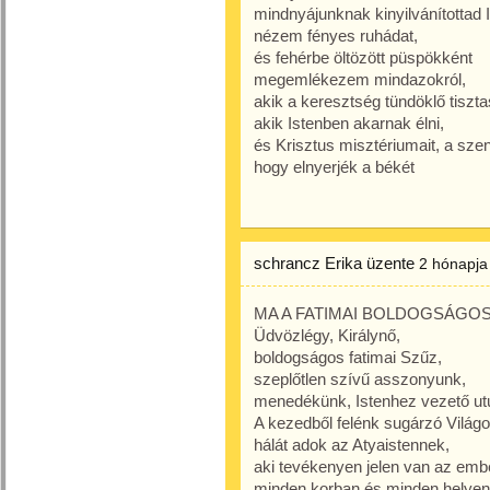
mindnyájunknak kinyilvánítottad 
nézem fényes ruhádat,
és fehérbe öltözött püspökként
megemlékezem mindazokról,
akik a keresztség tündöklő tiszt
akik Istenben akarnak élni,
és Krisztus misztériumait, a szen
hogy elnyerjék a békét
schrancz Erika
üzente
2 hónapja
MA A FATIMAI BOLDOGSÁGOS
Üdvözlégy, Királynő,
boldogságos fatimai Szűz,
szeplőtlen szívű asszonyunk,
menedékünk, Istenhez vezető ut
A kezedből felénk sugárzó Vilá
hálát adok az Atyaistennek,
aki tevékenyen jelen van az emb
minden korban és minden helyen