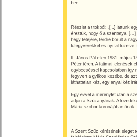
ben.
Részlet a titokból: „[...] láttunk 
éreztük, hogy ő a szentatya. […] 
hegy tetejére, térdre borult a na
lőfegyverekkel és nyíllal tüzelve 
II. János Pál ellen 1981. május 1
Péter téren. A fatimai jelenések e
egybeeséssel kapcsolatban így ny
fegyvert a gyilkos kezébe, de azt 
láthatatlan kéz, egy anyai kéz irán
Egy évvel a merénylet után a sze
adjon a Szűzanyának. A lövedéket
Mária-szobor koronájában őrzik.
A Szent Szűz kérésének eleget t