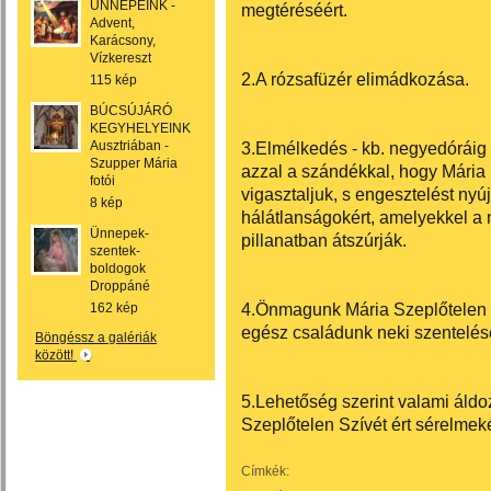
ÜNNEPEINK -
megtéréséért.
Advent,
Karácsony,
Vízkereszt
2.A rózsafüzér elimádkozása.
115 kép
BÚCSÚJÁRÓ
KEGYHELYEINK
Ausztriában -
3.Elmélkedés - kb. negyedóráig -
Szupper Mária
azzal a szándékkal, hogy Mária S
fotói
vigasztaljuk, s engesztelést nyú
8 kép
hálátlanságokért, amelyekkel 
Ünnepek-
pillanatban átszúrják.
szentek-
boldogok
Droppáné
4.Önmagunk Mária Szeplőtelen 
162 kép
egész családunk neki szentelése
Böngéssz a galériák
között!
5.Lehetőség szerint valami áldo
Szeplőtelen Szívét ért sérelmeké
Címkék: