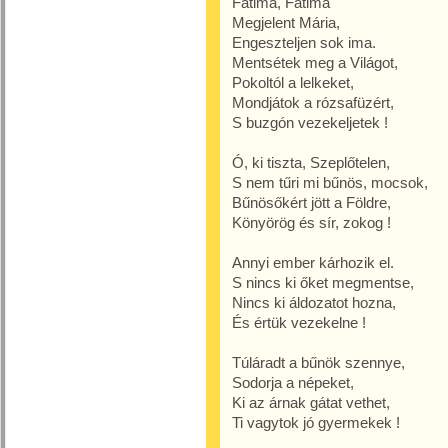
Fatima, Fatima
Megjelent Mária,
Engeszteljen sok ima.
Mentsétek meg a Világot,
Pokoltól a lelkeket,
Mondjátok a rózsafüzért,
S buzgón vezekeljetek !
Ó, ki tiszta, Szeplőtelen,
S nem tűri mi bűnös, mocsok,
Bűnösőkért jött a Földre,
Könyörög és sír, zokog !
Annyi ember kárhozik el.
S nincs ki őket megmentse,
Nincs ki áldozatot hozna,
És értük vezekelne !
Túláradt a bűnök szennye,
Sodorja a népeket,
Ki az árnak gátat vethet,
Ti vagytok jó gyermekek !