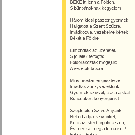
BÉKE itt lenn a Földön,
S bűnbánóknak kegyelem !
Három kicsi pásztor gyermek,
Hallgatott a Szent Szűzre.
Imádkozva, vezekelve kértek
Békét a Földre.
Elmondták az üzenetet,
S jó lélek felfogta:
Fölsorakoztak mögéjük:
A vezetők tábora !
Mi is mostan engesztelve,
Imádkozzunk, vezeklünk,
Gyermek szívvel, tiszta ajkkal
Bünösökért könyörgünk !
Szeplőtelen Szívű Anyánk,
Néked adjuk szívünket,
Kérd az Istent: irgalmazzon,
És mentse meg a lelkünket !
Fatima, Fatima