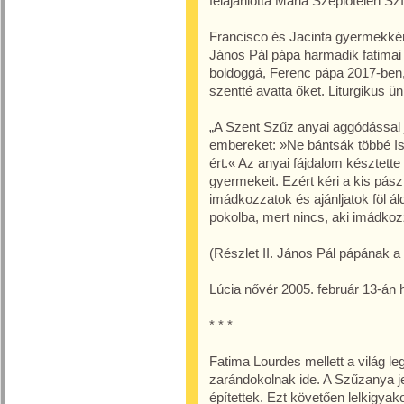
felajánlotta Mária Szeplőtelen S
Francisco és Jacinta gyermekkén
János Pál pápa harmadik fatimai 
boldoggá, Ferenc pápa 2017-ben, 
szentté avatta őket. Liturgikus ü
„A Szent Szűz anyai aggódással jö
embereket: »Ne bántsák többé Ist
ért.« Az anyai fájdalom késztette
gyermekeit. Ezért kéri a kis pás
imádkozzatok és ajánljatok föl ál
pokolba, mert nincs, aki imádkozz
(Részlet II. János Pál pápának a
Lúcia nővér 2005. február 13-án 
* * *
Fatima Lourdes mellett a világ l
zarándokolnak ide. A Szűzanya j
építettek. Ezt követően lelkigyak