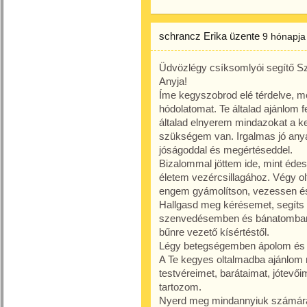
schrancz Erika
üzente
9 hónapja
Üdvözlégy csíksomlyói segítő Sz
Anyja!
Íme kegyszobrod elé térdelve, mé
hódolatomat. Te általad ajánlom
általad elnyerem mindazokat a k
szükségem van. Irgalmas jó any
jóságoddal és megértéseddel.
Bizalommal jöttem ide, mint éde
életem vezércsillagához. Végy o
engem gyámolítson, vezessen és
Hallgasd meg kérésemet, segíts
szenvedésemben és bánatomban,
bűnre vezető kísértéstől.
Légy betegségemben ápolom és 
A Te kegyes oltalmadba ajánlo
testvéreimet, barátaimat, jótevő
tartozom.
Nyerd meg mindannyiuk számára 