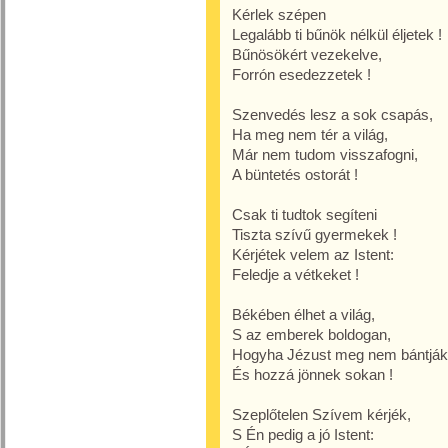
Kérlek szépen
Legalább ti bűnök nélkül éljetek !
Bűnösökért vezekelve,
Forrón esedezzetek !
Szenvedés lesz a sok csapás,
Ha meg nem tér a világ,
Már nem tudom visszafogni,
A büntetés ostorát !
Csak ti tudtok segíteni
Tiszta szívű gyermekek !
Kérjétek velem az Istent:
Feledje a vétkeket !
Békében élhet a világ,
S az emberek boldogan,
Hogyha Jézust meg nem bántják
És hozzá jönnek sokan !
Szeplőtelen Szívem kérjék,
S Én pedig a jó Istent: