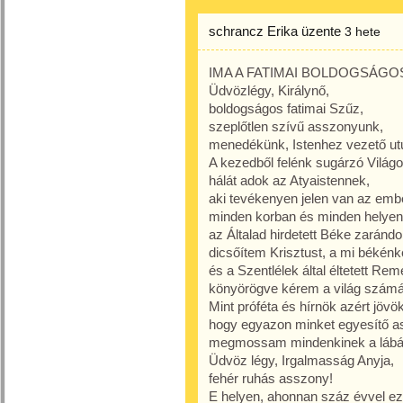
schrancz Erika
üzente
3 hete
IMA A FATIMAI BOLDOGSÁGOS
Üdvözlégy, Királynő,
boldogságos fatimai Szűz,
szeplőtlen szívű asszonyunk,
menedékünk, Istenhez vezető ut
A kezedből felénk sugárzó Vilá
hálát adok az Atyaistennek,
aki tevékenyen jelen van az emb
minden korban és minden helyen
az Általad hirdetett Béke zaránd
dicsőítem Krisztust, a mi békénk
és a Szentlélek által éltetett R
könyörögve kérem a világ számár
Mint próféta és hírnök azért jövök
hogy egyazon minket egyesítő as
megmossam mindenkinek a lábá
Üdvöz légy, Irgalmasság Anyja,
fehér ruhás asszony!
E helyen, ahonnan száz évvel eze