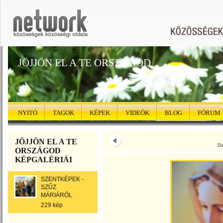
JÖJJÖN EL A TE ORSZÁGOD
NYITÓ
TAGOK
KÉPEK
VIDEÓK
BLOG
FÓRUM
JÖJJÖN EL A TE
Di
ORSZÁGOD
KÉPGALÉRIÁI
SZENTKÉPEK -
SZŰZ
MÁRIÁRÓL
229 kép