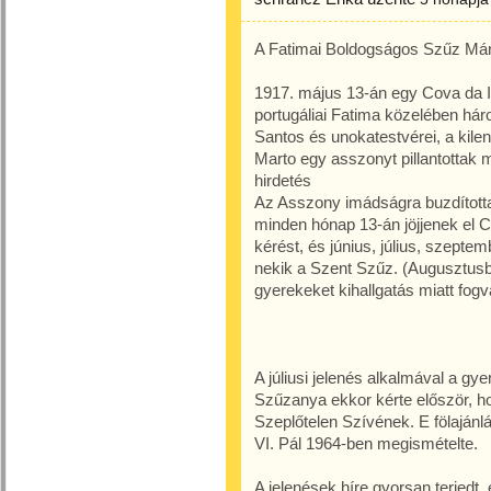
A Fatimai Boldogságos Szűz Már
1917. május 13-án egy Cova da Ir
portugáliai Fatima közelében há
Santos és unokatestvérei, a kile
Marto egy asszonyt pillantottak m
hirdetés
Az Asszony imádságra buzdította 
minden hónap 13-án jöjjenek el Co
kérést, és június, július, szepte
nekik a Szent Szűz. (Augusztusba
gyerekeket kihallgatás miatt fogva
A júliusi jelenés alkalmával a gy
Szűzanya ekkor kérte először, ho
Szeplőtelen Szívének. E fölajánl
VI. Pál 1964-ben megismételte.
A jelenések híre gyorsan terjedt,