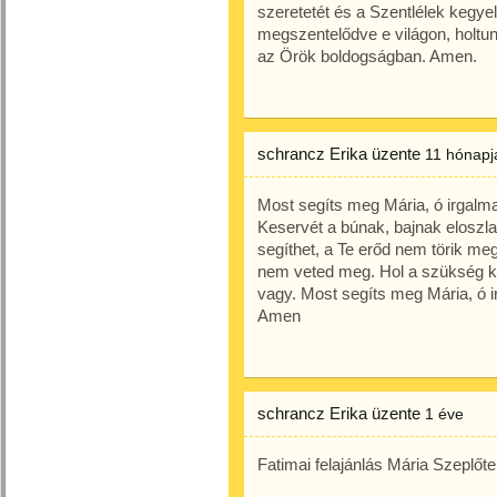
szeretetét és a Szentlélek kegye
megszentelődve e világon, holtu
az Örök boldogságban. Amen.
schrancz Erika
üzente
11 hónapj
Most segíts meg Mária, ó irgal
Keservét a búnak, bajnak eloszl
segíthet, a Te erőd nem törik m
nem veted meg. Hol a szükség k
vagy. Most segíts meg Mária, ó 
Amen
schrancz Erika
üzente
1 éve
Fatimai felajánlás Mária Szeplőt