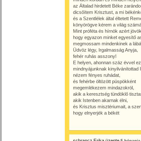
az Általad hirdetett Béke zaránd
dicsőítem Krisztust, a mi békénk
és a Szentlélek által éltetett R
könyörögve kérem a világ számár
Mint próféta és hírnök azért jövök
hogy egyazon minket egyesítő as
megmossam mindenkinek a lábá
Üdvöz légy, Irgalmasság Anyja,
fehér ruhás asszony!
E helyen, ahonnan száz évvel eze
mindnyájunknak kinyilvánítottad 
nézem fényes ruhádat,
és fehérbe öltözött püspökként
megemlékezem mindazokról,
akik a keresztség tündöklő tiszt
akik Istenben akarnak élni,
és Krisztus misztériumait, a szen
hogy elnyerjék a békét
schrancz Erika
üzente
5 hónapja