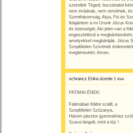
szeretlek Téged, bocsánatot kér
nem imádnak, nem remélnek, és
Szentháromság, Atya, Fiú és Szen
felajánlom a mi Urunk Jézus Kris
és Istenségét, Aki jelen van a f
engesztelésül a megbántásokért
amelyekkel megbántják. Jézus 
Szeplőtelen Szívének érdemeiér
megtéréséért. Amen.
schrancz Erika
üzente
1 éve
FATIMAI ÉNEK:
Fatimában földre szállt, a
Szeplőtelen Szűzanya,
Három pásztor gyermekhez szólt
Szava lángolt, mint a tűz !