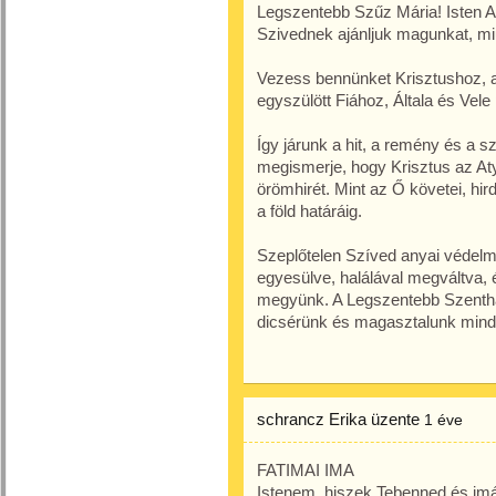
Legszentebb Szűz Mária! Isten A
Szivednek ajánljuk magunkat, mi
Vezess bennünket Krisztushoz, a
egyszülött Fiához, Általa és Vele
Így járunk a hit, a remény és a s
megismerje, hogy Krisztus az At
örömhirét. Mint az Ő követei, hir
a föld határáig.
Szeplőtelen Szíved anyai védelme
egyesülve, halálával megváltva,
megyünk. A Legszentebb Szenthár
dicsérünk és magasztalunk min
schrancz Erika
üzente
1 éve
FATIMAI IMA
Istenem, hiszek Tebenned és im