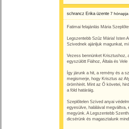
schrancz Erika
üzente
7 hónapja
Fatimai felajánlás Mária Szeplőt
Legszentebb Szűz Mária! Isten A
Szivednek ajánljuk magunkat, mi
Vezess bennünket Krisztushoz, a
egyszülött Fiához, Általa és Vele
Így járunk a hit, a remény és a s
megismerje, hogy Krisztus az At
örömhirét. Mint az Ő követei, hir
a föld határáig.
Szeplőtelen Szíved anyai védelme
egyesülve, halálával megváltva,
megyünk. A Legszentebb Szenthár
dicsérünk és magasztalunk min