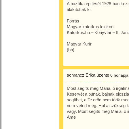
A bazilika építését 1928-ban kezd
alakították ki.
Forrás
Magyar katolikus lexikon
Katolikus.hu – Könyvtár – II. Ján
Magyar Kurír
(bh)
schrancz Erika
üzente
6 hónapja
Most segíts meg Mária, ó irgal
Keservét a búnak, bajnak eloszl
segíthet, a Te erőd nem törik m
nem veted meg. Hol a szükség k
vagy. Most segíts meg Mária, ó 
Ame