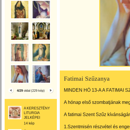
Fatimai Szűzanya
MINDEN HÓ 13-A A FATIMAI 
4/29
oldal (229 kép)
A hónap első szombatjának me
A KERESZTÉNY
LITURGIA
A fatimai Szent Szűz kívánságá
JELKÉPEI
14 kép
1.Szentmisén részvétel és enge