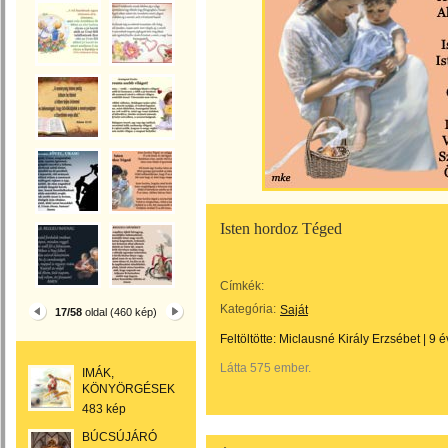
Isten hordoz Téged
Címkék:
Kategória:
Saját
17/58
oldal (460 kép)
Feltöltötte:
Miclausné Király Erzsébet
|
9 é
Látta 575 ember.
IMÁK,
KÖNYÖRGÉSEK
483 kép
BÚCSÚJÁRÓ