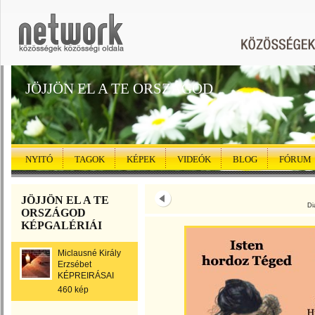
JÖJJÖN EL A TE ORSZÁGOD
NYITÓ
TAGOK
KÉPEK
VIDEÓK
BLOG
FÓRUM
JÖJJÖN EL A TE
Di
ORSZÁGOD
KÉPGALÉRIÁI
Miclausné Király
Erzsébet
KÉPREIRÁSAI
460 kép