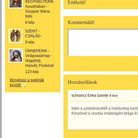
KEGYHELYEINK
Értékeld!
Ausztriában -
Szupper Mária
fotói
Kommentáld!
8 kép
SZENT -
CSALÁD-
9 kép
ÜNNEPEINK -
Virágvasárnap -
Nagyböjt,
Húsvét, Pünkösd
123 kép
Böngéssz a galériák
Hozzászólások
között!
schrancz Erika
üzente
9 éve
Isten a születésünktől a halálunkig hor
Köszönet a csodás imádságért drága Er