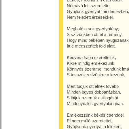
Némává lett szeretettel
Gyújtunk gyertyát minden évben,
Nem feledett érzésekkel.
Megható a sok gyertyafény,
S szívünkben ott él a remény,
Hogy mind békében nyugszanak
Itt e megszentelt föld alatt.
Kedves drága szeretteink,
Kikre mindig emlékezünk,
Könnyes szemmel mondunk imá
S tesszük szívünkre a kezünk,
Mert tudjuk ott élnek tovább
Minden egyes dobbanásban,
S látjuk szemük csillogását
Mindegyik kis gyertyalángban.
Emlékezzünk békés csenddel,
El nem múló szeretettel,
Gyújtsunk gyertyát a lélekért,