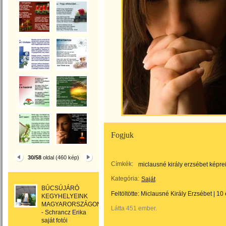
Fogjuk
30/58
oldal (460 kép)
Címkék:
miclausné király erzsébet képre
Kategória:
Saját
BÚCSÚJÁRÓ
Feltöltötte:
Miclausné Király Erzsébet
|
10 
KEGYHELYEINK
MAGYARORSZÁGON
Látta 451 ember.
- Schrancz Erika
saját fotói