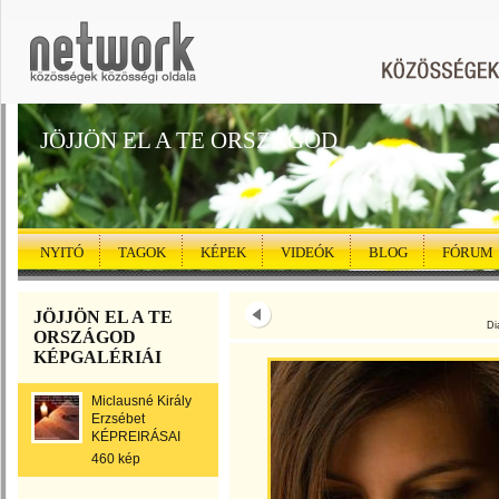
JÖJJÖN EL A TE ORSZÁGOD
NYITÓ
TAGOK
KÉPEK
VIDEÓK
BLOG
FÓRUM
JÖJJÖN EL A TE
Di
ORSZÁGOD
KÉPGALÉRIÁI
Miclausné Király
Erzsébet
KÉPREIRÁSAI
460 kép