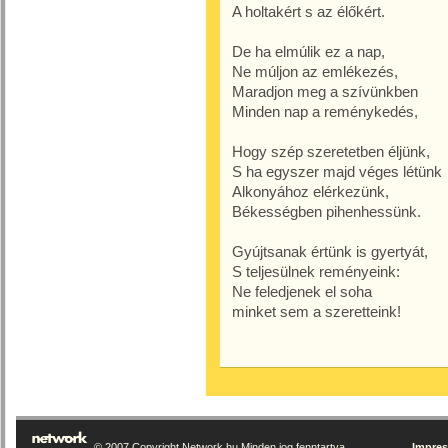
A holtakért s az élőkért.
De ha elmúlik ez a nap,
Ne múljon az emlékezés,
Maradjon meg a szívünkben
Minden nap a reménykedés,
Hogy szép szeretetben éljünk,
S ha egyszer majd véges létünk
Alkonyához elérkezünk,
Békességben pihenhessünk.
Gyújtsanak értünk is gyertyát,
S teljesülnek reményeink:
Ne feledjenek el soha
minket sem a szeretteink!
© 2007 Copyright Network.hu Minden jog fenntartva.
Impre