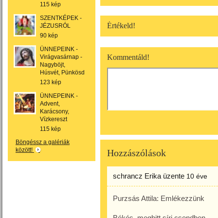
115 kép
SZENTKÉPEK -
Értékeld!
JÉZUSRÓL
90 kép
ÜNNEPEINK -
Kommentáld!
Virágvasárnap -
Nagyböjt,
Húsvét, Pünkösd
123 kép
ÜNNEPEINK -
Advent,
Karácsony,
Vízkereszt
115 kép
Böngéssz a galériák
között!
Hozzászólások
schrancz Erika
üzente
10 éve
Purzsás Attila: Emlékezzünk
Békés, meghitt síri csendben,