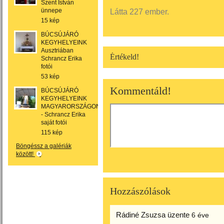
Szent István
ünnepe
Látta 227 ember.
15 kép
BÚCSÚJÁRÓ
KEGYHELYEINK
Ausztriában
Értékeld!
Schrancz Erika
fotói
53 kép
Kommentáld!
BÚCSÚJÁRÓ
KEGYHELYEINK
MAGYARORSZÁGON
- Schrancz Erika
saját fotói
115 kép
Böngéssz a galériák
között!
Hozzászólások
Rádiné Zsuzsa
üzente
6 éve