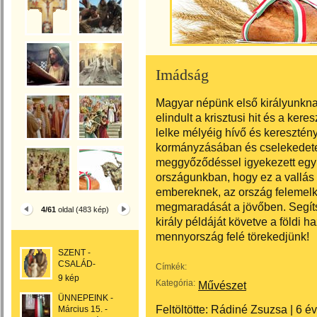
Imádság
Magyar népünk első királyunkna
elindult a krisztusi hit és a ker
lelke mélyéig hívő és keresztény
kormányzásában és cselekedetei
meggyőződéssel igyekezett egyko
országunkban, hogy ez a vallás 
embereknek, az ország felemelke
megmaradását a jövőben. Segíts
4/61
oldal (483 kép)
király példáját követve a földi 
mennyország felé törekedjünk!
SZENT -
CSALÁD-
Címkék:
9 kép
Kategória:
Művészet
ÜNNEPEINK -
Feltöltötte:
Rádiné Zsuzsa
|
6 é
Március 15. -