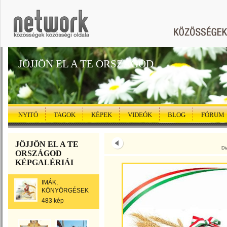
JÖJJÖN EL A TE ORSZÁGOD
NYITÓ
TAGOK
KÉPEK
VIDEÓK
BLOG
FÓRUM
JÖJJÖN EL A TE
Di
ORSZÁGOD
KÉPGALÉRIÁI
IMÁK,
KÖNYÖRGÉSEK
483 kép