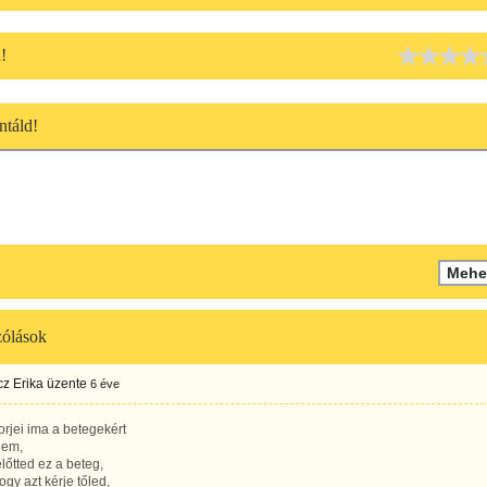
!
táld!
ólások
z Erika
üzente
6 éve
rjei ima a betegekért
nem,
előtted ez a beteg,
hogy azt kérje tőled,