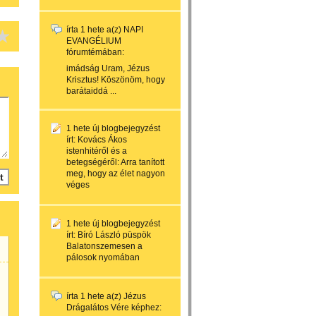
írta
1 hete
a(z)
NAPI
EVANGÉLIUM
fórumtémában:
imádság Uram, Jézus
Krisztus! Köszönöm, hogy
barátaiddá ...
1 hete
új blogbejegyzést
írt:
Kovács Ákos
istenhitéről és a
betegségéről: Arra tanított
meg, hogy az élet nagyon
véges
1 hete
új blogbejegyzést
írt:
Bíró László püspök
Balatonszemesen a
pálosok nyomában
írta
1 hete
a(z)
Jézus
Drágalátos Vére
képhez: