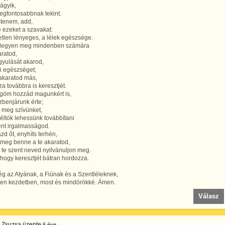
ágyik,
legfontosabbnak tekint.
stenem, add,
 ezeket a szavakat:
tlen lényeges, a lélek egészsége.
 legyen meg mindenben számára
aratod,
gyulását akarod,
i egészséget;
akaratod más,
a továbbra is keresztjét.
göm hozzád magunkért is,
zbenjárunk érte;
sd meg szívünket,
ltók lehessünk továbbítani
ent irgalmasságod.
zd őt, enyhíts terhén,
 meg benne a te akaratod,
a te szent neved nyilvánuljon meg.
 hogy keresztjét bátran hordozza.
g az Atyának, a Fiúnak és a Szentléleknek,
en kezdetben, most és mindörökké. Ámen.
Válasz
 Zsuzsa
üzente
6 éve