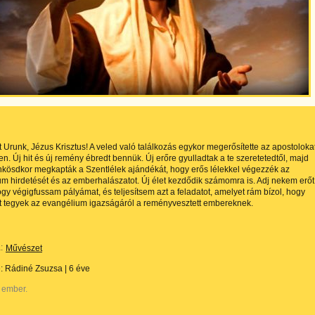
 Urunk, Jézus Krisztus! A veled való találkozás egykor megerősítette az apostoloka
en. Új hit és új remény ébredt bennük. Új erőre gyulladtak a te szeretetedtől, majd
kösdkor megkapták a Szentlélek ajándékát, hogy erős lélekkel végezzék az
m hirdetését és az emberhalászatot. Új élet kezdődik számomra is. Adj nekem erőt
gy végigfussam pályámat, és teljesítsem azt a feladatot, amelyet rám bízol, hogy
t tegyek az evangélium igazságáról a reményvesztett embereknek.
:
Művészet
e:
Rádiné Zsuzsa
|
6 éve
 ember.