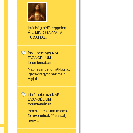
Imádság hétfő reggelén
ÉLJ MINDIG AZZAL A
TUDATTAL, ...
írta
1 hete
a(z)
NAPI
EVANGÉLIUM
fórumtémában:
Napi evangélium Akkor az
igazak ragyognak majd
Atyjuk ...
írta
1 hete
a(z)
NAPI
EVANGÉLIUM
fórumtémában:
elmélkedés A tanítványok
félrevonulnak Jézussal,
hogy ...