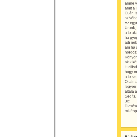
amire v
amit a 
Ó, én I
szívébe
Az egye
Urunk,
a te ak
ha gyó
adj nek
ám ha 
hordozz
Könyör
akik kö
tisztít
hogy mé
a te sz
Oltalma
legyen
általa 
Segíts,
3x:
Dicsősé
miképp
Rádiné