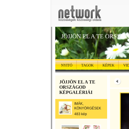
JÖJJÖN EL A TE ORSZÁ
NYITÓ
TAGOK
KÉPEK
VI
JÖJJÖN EL A TE
ORSZÁGOD
KÉPGALÉRIÁI
IMÁK,
KÖNYÖRGÉSEK
483 kép