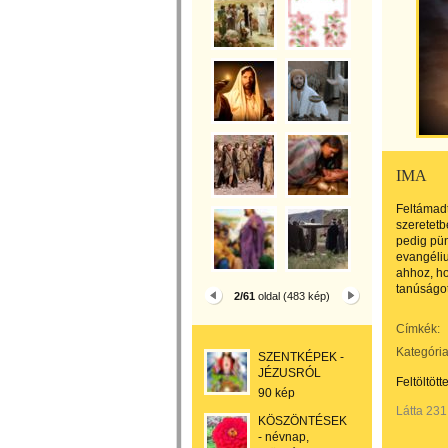
IMA
Feltámadt
szeretetb
pedig pün
evangéliu
ahhoz, ho
tanúságo
2/61
oldal (483 kép)
Címkék:
Kategória
SZENTKÉPEK -
JÉZUSRÓL
Feltöltött
90 kép
Látta 231
KÖSZÖNTÉSEK
- névnap,