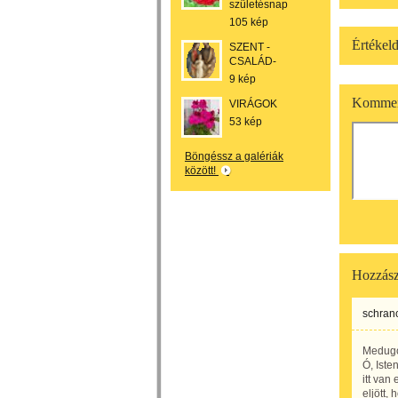
születésnap
105 kép
Értékeld
SZENT -
CSALÁD-
9 kép
Kommen
VIRÁGOK
53 kép
Böngéssz a galériák
között!
Hozzász
schranc
Medugo
Ó, Iste
itt van 
eljött, 