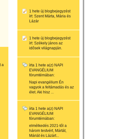
1 hete
új blogbejegyzést
írt:
Szent Márta, Mária és
Lázár
1 hete
új blogbejegyzést
írt:
Székely jános az
idősek világnapján.
t a
írta
1 hete
a(z)
NAPI
EVANGÉLIUM
fórumtémában:
Napi evangélium Én
vagyok a feltámadás és az
élet. Aki hisz ...
írta
1 hete
a(z)
NAPI
EVANGÉLIUM
fórumtémában:
elmélkedés 2021-től a
három testvért, Mártát,
Máriát és Lázárt...