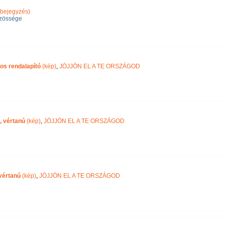
bejegyzés)
zössége
os rendalapító
(kép)
,
JÖJJÖN EL A TE ORSZÁGOD
, vértanú
(kép)
,
JÖJJÖN EL A TE ORSZÁGOD
vértanú
(kép)
,
JÖJJÖN EL A TE ORSZÁGOD