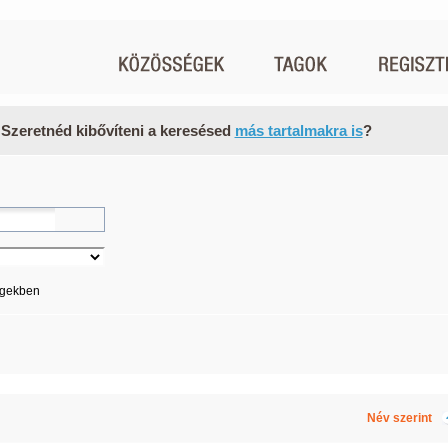
 Szeretnéd kibővíteni a keresésed
más tartalmakra is
?
égekben
Név szerint