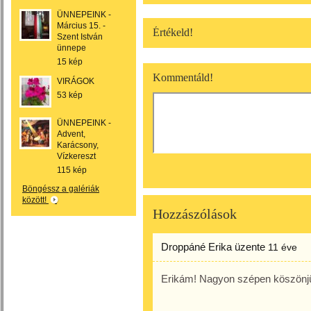
ÜNNEPEINK -
Március 15. -
Értékeld!
Szent István
ünnepe
15 kép
Kommentáld!
VIRÁGOK
53 kép
ÜNNEPEINK -
Advent,
Karácsony,
Vízkereszt
115 kép
Böngéssz a galériák
között!
Hozzászólások
Droppáné Erika
üzente
11 éve
Erikám! Nagyon szépen köszönj