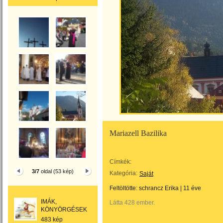
Mariazell Bazilika
Címkék:
3/7
oldal (53 kép)
Kategória:
Saját
Feltöltötte:
schrancz Erika
|
11 éve
IMÁK,
Látta 428 ember.
KÖNYÖRGÉSEK
483 kép