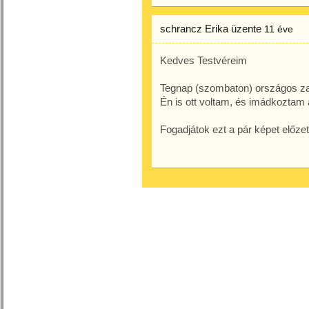
schrancz Erika
üzente
11 éve
Kedves Testvéreim
Tegnap (szombaton) országos zará
Én is ott voltam, és imádkoztam a
Fogadjátok ezt a pár képet előze