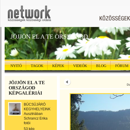
JÖJJÖN EL A TE ORSZÁGOD
NYITÓ
TAGOK
KÉPEK
VIDEÓK
BLOG
FÓRUM
JÖJJÖN EL A TE
Di
ORSZÁGOD
KÉPGALÉRIÁI
BÚCSÚJÁRÓ
KEGYHELYEINK
Ausztriában
Schrancz Erika
fotói
53 kép