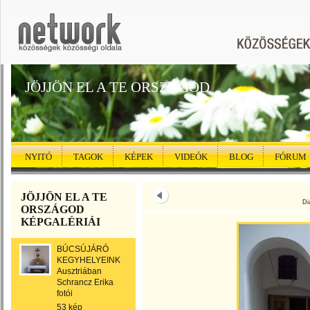
JÖJJÖN EL A TE ORSZÁGOD
NYITÓ
TAGOK
KÉPEK
VIDEÓK
BLOG
FÓRUM
JÖJJÖN EL A TE
Di
ORSZÁGOD
KÉPGALÉRIÁI
BÚCSÚJÁRÓ
KEGYHELYEINK
Ausztriában
Schrancz Erika
fotói
53 kép