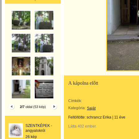
A kápolna előtt
Címkék:
2/7
oldal (53 kép)
Kategória:
Saját
Feltöltötte:
schrancz Erika
|
11 éve
SZENTKÉPEK -
Látta 402 ember.
angyalokról
26 kép