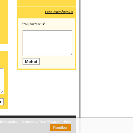
Friss események »
Szólj hozzá te is!
édiaajánlat
Széchenyi Terv Pályázat
FAQ
Rendben