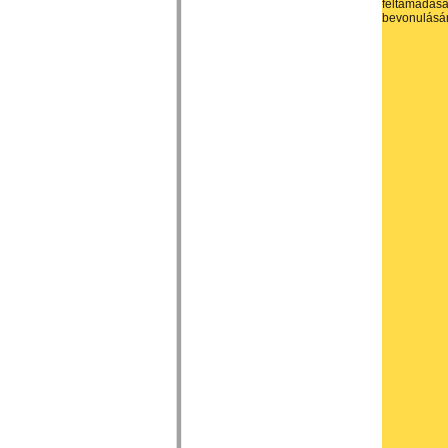
feltámadásá
bevonulásár