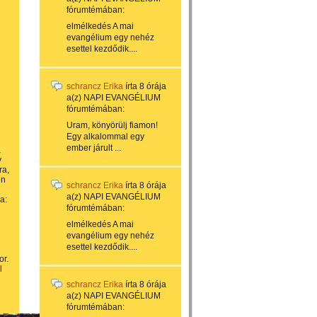
fórumtémában:
elmélkedés A mai
evangélium egy nehéz
esettel kezdődik....
schrancz Erika
írta
8 órája
a(z)
NAPI EVANGÉLIUM
fórumtémában:
Uram, könyörülj fiamon!
Egy alkalommal egy
ember járult ...
a
y
ra,
en
schrancz Erika
írta
8 órája
a(z)
NAPI EVANGÉLIUM
a:
fórumtémában:
elmélkedés A mai
evangélium egy nehéz
esettel kezdődik....
or.
l
schrancz Erika
írta
8 órája
a(z)
NAPI EVANGÉLIUM
fórumtémában: