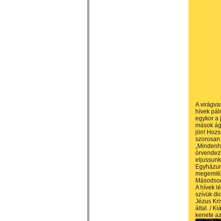
A virágva
hívek pál
egykor a 
mások ága
jön! Hozs
szorosan 
„Mindenha
örvendezv
eljussunk
Egyházunk
megemléke
Másodsorb
A hívek l
szívük di
Jézus Kris
által. / K
kenete az