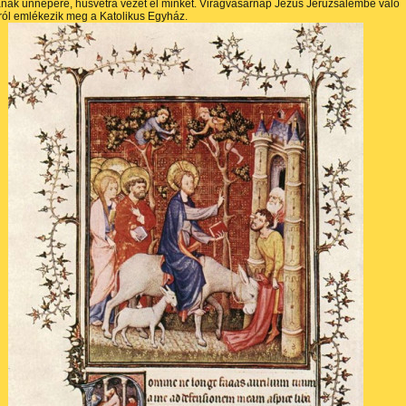
nak ünnepére, húsvétra vezet el minket. Virágvasárnap Jézus Jeruzsálembe való
ól emlékezik meg a Katolikus Egyház.