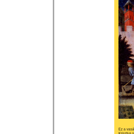
Ez a vasá
Krisztus s