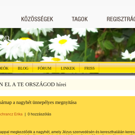
GOD
DEÓK
BLOG
FÓRUM
LINKEK
FRISS
N EL A TE ORSZÁGOD hírei
sárnap a nagyhét ünnepélyes megnyitása
schrancz Erika
|
0 hozzászólás
appal megkezdődik a nagyhét, amely Jézus szenvedésén és kereszthalálán keresz