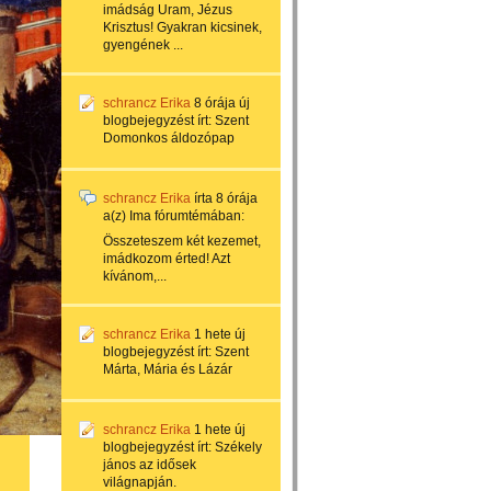
imádság Uram, Jézus
Krisztus! Gyakran kicsinek,
gyengének ...
schrancz Erika
8 órája
új
blogbejegyzést írt:
Szent
Domonkos áldozópap
schrancz Erika
írta
8 órája
a(z)
Ima
fórumtémában:
Összeteszem két kezemet,
imádkozom érted! Azt
kívánom,...
schrancz Erika
1 hete
új
blogbejegyzést írt:
Szent
Márta, Mária és Lázár
schrancz Erika
1 hete
új
blogbejegyzést írt:
Székely
jános az idősek
világnapján.