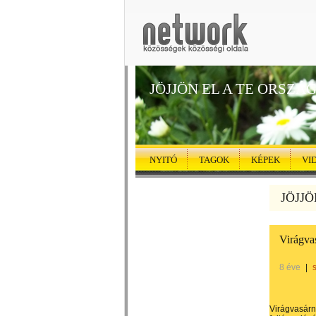
JÖJJÖN EL A TE ORSZÁ
NYITÓ
TAGOK
KÉPEK
VI
JÖJJÖ
Virágva
8 éve
|
Virágvasárn