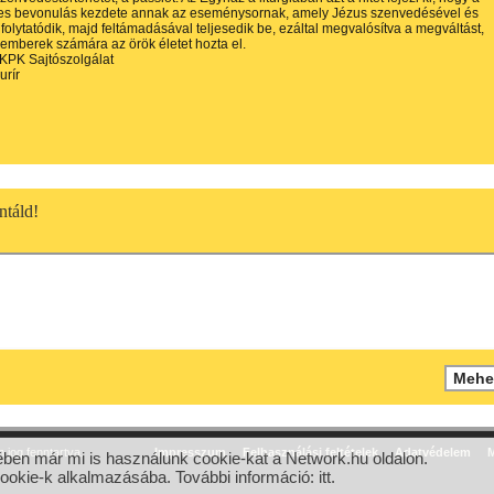
es bevonulás kezdete annak az eseménysornak, amely Jézus szenvedésével és
 folytatódik, majd feltámadásával teljesedik be, ezáltal megvalósítva a megváltást,
emberek számára az örök életet hozta el.
KPK Sajtószolgálat
urír
táld!
jog fenntartva.
Impresszum
Felhasználási feltételek
Adatvédelem
M
ben már mi is használunk cookie-kat a Network.hu oldalon.
cookie-k alkalmazásába. További információ:
itt
.