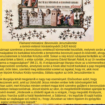
Flamand miniatúra: Bevonulás Jeruzsálembe
a torinói-milánói hóráskönyvből (1420 körül)
sárnapi szentmise a bevonulásra emlékező körmenettel kezdődik, melynek során 
maágakkal és barkákkal köszöntik a templomba bevonuló papot és kíséretét, ahog
jeruzsálemiek is hódoltak Krisztus előtt. Sokan a nép közül ruhájukat terítették az út
kat törtek a fákról, s eléje szórták: „Hozsanna Dávid fiának! Áldott, ki az Úr nevéb
anna a magasságban!” (Mt 21, 8). A virágvasárnapi liturgia része az a körmenethez
kapcsolódó szertartás, amelynek során a hívek által hozott barkákat a pap megáldj
tó, örök Isten, szenteld meg áldásoddal ezeket az ágakat, hogy mi, akik most
e lépünk Krisztus Király nyomába, őáltala egykor az örök Jeruzsálembe is
.”
 liturgiája tehát megjeleníti e nagy nap eseményeit. Elsősorban azért, hogy
zzenek arról, amit az Üdvözítő Jézus minden ember lelki üdvösségéért tett.
an azért, mert Krisztus minden embert maga köré szeretne gyűjteni e bevonulásk
élekben bekapcsolódnak, Jézust kísérik az úton, és megilletődött lélekkel ajánlják fe
csérő énekét. „Hirdessék a zöldellő ágak és a virágok, / hogy megváltó Királyunk,
ztus / harcba szállt a halál fejedelmével, a Sátánnal, / és legyőzte őt saját halála
iáltsák az olajfaágak szó nélkül is, / hogy Jézusban az isteni irgalom és gyógyítás
 egész emberiségre kiáradt.”