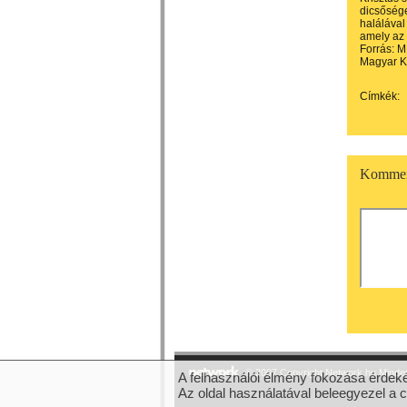
dicsőség
halálával
amely az 
Forrás: M
Magyar K
Címkék:
Kommen
© 2007 Copyright Network.hu Minden 
A felhasználói élmény fokozása érdeké
Az oldal használatával beleegyezel a 