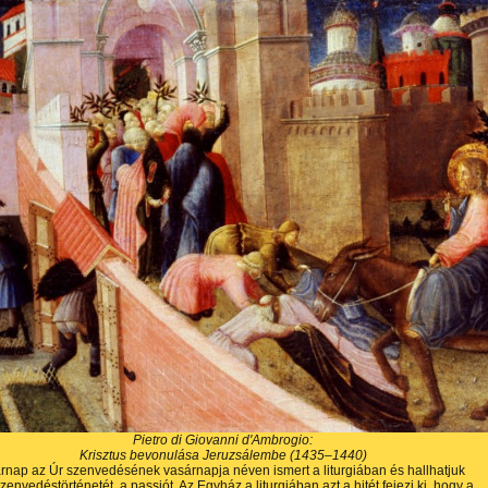
Pietro di Giovanni d'Ambrogio:
Krisztus bevonulása Jeruzsálembe (1435–1440)
rnap az Úr szenvedésének vasárnapja néven ismert a liturgiában és hallhatjuk
zenvedéstörténetét, a passiót. Az Egyház a liturgiában azt a hitét fejezi ki, hogy a