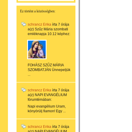
Ez történt a közösségben:
schrancz Erika
írta
7 órája
a(z)
Szűz Mária szombati
emléknapja 10.12
képhez:
FOHÁSZ SZŰZ MÁRIA
SZOMBATJÁN Ünnepeljük
...
schrancz Erika
írta
7 órája
a(z)
NAPI EVANGÉLIUM
fórumtémában:
Napi evangélium Uram,
könyörülj fiamon! Egy ...
schrancz Erika
írta
7 órája
a(z)
NAPI EVANGÉLIUM