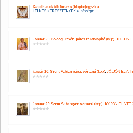
Katolikusok élő fóruma
(blogbejegyzés)
LELKES KERESZTÉNYEK közössége
Január 20:Boldog Özséb, pálos rendalapító
(kép)
,
JÖJJÖN E
január 20. Szent Fábián pápa, vértanú
(kép)
,
JÖJJÖN EL A 
Január 20:Szent Sebestyén vértanú
(kép)
,
JÖJJÖN EL A T