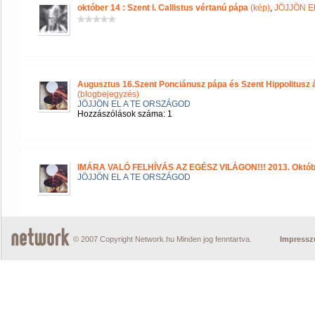
október 14 : Szent I. Callistus vértanú pápa
(kép)
,
JÖJJÖN E
Augusztus 16.Szent Ponciánusz pápa és Szent Hippolitusz
(blogbejegyzés)
JÖJJÖN EL A TE ORSZÁGOD
Hozzászólások száma: 1
IMÁRA VALÓ FELHÍVÁS AZ EGÉSZ VILÁGON!!! 2013. Október
JÖJJÖN EL A TE ORSZÁGOD
© 2007 Copyright Network.hu Minden jog fenntartva.
Impress