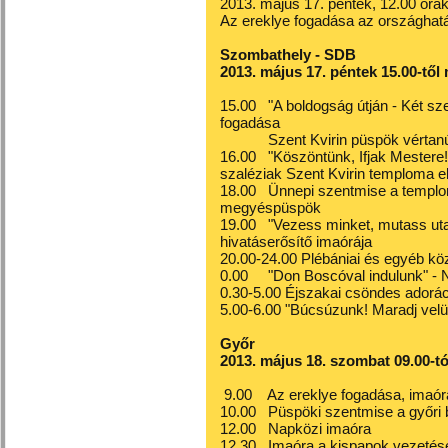
2013. május 17. péntek, 12.00 óra
Az ereklye fogadása az országhat
Szombathely - SDB
2013. május 17. péntek 15.00-től
15.00 "A boldogság útján - Két sze
fogadása
Szent Kvirin püspök vértanúság
16.00 "Köszöntünk, Ifjak Mestere!
szaléziak Szent Kvirin temploma el
18.00 Ünnepi szentmise a templo
megyéspüspök
19.00 "Vezess minket, mutass utat a
hivatáserősítő imaórája
20.00-24.00 Plébániai és egyéb k
0.00 "Don Boscóval indulunk" - Na
0.30-5.00 Éjszakai csöndes adorác
5.00-6.00 "Búcsúzunk! Maradj velün
Győr
2013. május 18. szombat 09.00-tó
9.00 Az ereklye fogadása, imaór
10.00 Püspöki szentmise a győri 
12.00 Napközi imaóra
12.30 Imaóra a kispapok vezetés