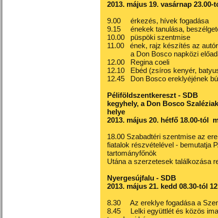
2013. május 19. vasárnap 23.00-tó
9.00 érkezés, hívek fogadása
9.15 énekek tanulása, beszélget
10.00 püspöki szentmise
11.00 ének, rajz készítés az autór
a Don Bosco napközi előadása
12.00 Regina coeli
12.10 Ebéd (zsíros kenyér, batyu
12.45 Don Bosco ereklyéjének bú
Péliföldszentkereszt - SDB
kegyhely, a Don Bosco Szaléziak 
helye
2013. május 20. hétfő 18.00-tól m
18.00 Szabadtéri szentmise az erek
fiatalok részvételével - bemutatja
tartományfőnök
Utána a szerzetesek találkozása re
Nyergesújfalu - SDB
2013. május 21. kedd 08.30-tól 12
8.30 Az ereklye fogadása a Szent
8.45 Lelki együttlét és közös ima