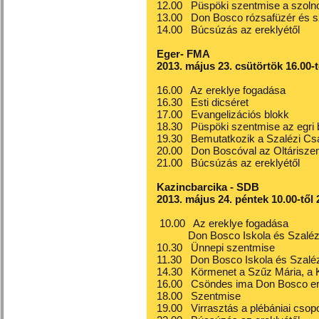
12.00 Püspöki szentmise a szoln
13.00 Don Bosco rózsafüzér és 
14.00 Búcsúzás az ereklyétől
Eger- FMA
2013. május 23. csütörtök 16.00-t
16.00 Az ereklye fogadása
16.30 Esti dicséret
17.00 Evangelizációs blokk
18.30 Püspöki szentmise az egri 
19.30 Bemutatkozik a Szalézi Cs
20.00 Don Boscóval az Oltáriszent
21.00 Búcsúzás az ereklyétől
Kazincbarcika - SDB
2013. május 24. péntek 10.00-től
10.00 Az ereklye fogadása
Don Bosco Iskola és Szalézi 
10.30 Ünnepi szentmise
11.30 Don Bosco Iskola és Szalé
14.30 Körmenet a Szűz Mária, a K
16.00 Csöndes ima Don Bosco erek
18.00 Szentmise
19.00 Virrasztás a plébániai cso