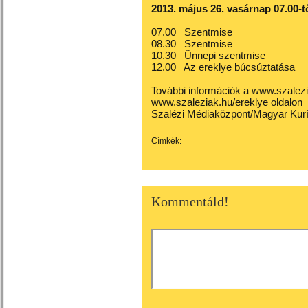
2013. május 26. vasárnap 07.00-tő
07.00 Szentmise
08.30 Szentmise
10.30 Ünnepi szentmise
12.00 Az ereklye búcsúztatása
További információk a
www.szalezi
www.szaleziak.hu/ereklye
oldalon
Szalézi Médiaközpont/Magyar Kurí
Címkék:
Kommentáld!