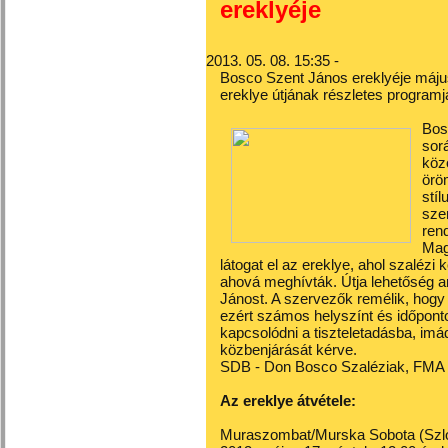
ereklyéje
2013. 05. 08. 15:35 -
Bosco Szent János ereklyéje máju
ereklye útjának részletes programj
Bos
sor
köz
örö
stí
szen
rend
Mag
látogat el az ereklye, ahol szalézi
ahová meghívták. Útja lehetőség 
Jánost. A szervezők remélik, hogy 
ezért számos helyszínt és időponto
kapcsolódni a tiszteletadásba, i
közbenjárását kérve.
SDB - Don Bosco Szaléziak, FMA
Az ereklye átvétele:
Muraszombat/Murska Sobota (Szl