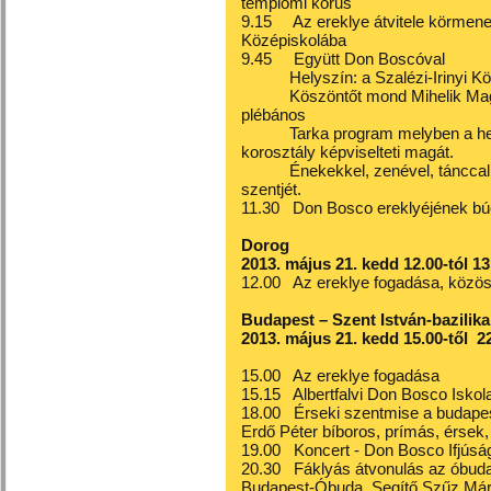
templomi kórus
9.15 Az ereklye átvitele körmenet
Középiskolába
9.45 Együtt Don Boscóval
Helyszín: a Szalézi-Irinyi Köz
Köszöntőt mond Mihelik Magdol
plébános
Tarka program melyben a helyi 
korosztály képviselteti magát.
Énekekkel, zenével, tánccal, szí
szentjét.
11.30 Don Bosco ereklyéjének bú
Dorog
2013. május 21. kedd 12.00-tól 13
12.00 Az ereklye fogadása, közös
Budapest – Szent István-bazilika
2013. május 21. kedd 15.00-től 22
15.00 Az ereklye fogadása
15.15 Albertfalvi Don Bosco Iskol
18.00 Érseki szentmise a budapest
Erdő Péter bíboros, prímás, érsek
19.00 Koncert - Don Bosco Ifjúsá
20.30 Fáklyás átvonulás az óbuda
Budapest-Óbuda, Segítő Szűz Már