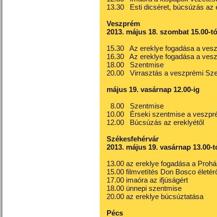
13.30 Esti dicséret, búcsúzás az e
Veszprém
2013. május 18. szombat 15.00-tó
15.30 Az ereklye fogadása a ves
16.30 Az ereklye fogadása a vesz
18.00 Szentmise
20.00 Virrasztás a veszprémi Sz
május 19. vasárnap 12.00-ig
8.00 Szentmise
10.00 Érseki szentmise a veszpré
12.00 Búcsúzás az ereklyétől
Székesfehérvár
2013. május 19. vasárnap 13.00-tó
13.00 az ereklye fogadása a Pro
15.00 filmvetítés Don Bosco életér
17.00 imaóra az ifjúságért
18.00 ünnepi szentmise
20.00 az ereklye búcsúztatása
Pécs