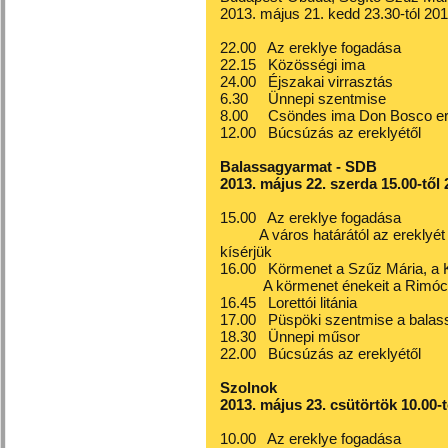
2013. május 21. kedd 23.30-tól 201
22.00 Az ereklye fogadása
22.15 Közösségi ima
24.00 Éjszakai virrasztás
6.30 Ünnepi szentmise
8.00 Csöndes ima Don Bosco erek
12.00 Búcsúzás az ereklyétől
Balassagyarmat - SDB
2013. május 22. szerda 15.00-től 
15.00 Az ereklye fogadása
A város határától az ereklyét 
kísérjük
16.00 Körmenet a Szűz Mária, a K
A körmenet énekeit a Rimóci F
16.45 Lorettói litánia
17.00 Püspöki szentmise a balas
18.30 Ünnepi műsor
22.00 Búcsúzás az ereklyétől
Szolnok
2013. május 23. csütörtök 10.00-t
10.00 Az ereklye fogadása