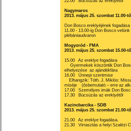
22.00 Búcsúzás az ereklyétől
Nagymaros
2013. május 25. szombat 11.00-től
Don Bosco ereklyéjének fogadása 
11.00 - 13.00-ig Don Bosco velünk 
plébániaudvaron
Mogyoród - FMA
2013. május 25. szombat 15.00-tő
15.00 Az ereklye fogadása
Gyermekek köszöntik Don Boscót,
elhelyezése az ajándékfára
16.00 Ünnepi szentmise
Elhangzik: Tóth. J. Miklós: Miss
miséje (ősbemutató – erre az alka
17.00 Személyes imák Don Bosco
17.30 Búcsúzás az ereklyétől
Kazincbarcika - SDB
2013. május 25. szombat 21.00-tő
21.00 Az ereklye fogadása.
21.30 Virrasztás a helyi Szalézi 