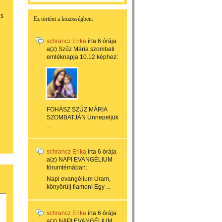
i
és
Ez történt a közösségben:
schrancz Erika
írta
6 órája
a(z)
Szűz Mária szombati
emléknapja 10.12
képhez:
FOHÁSZ SZŰZ MÁRIA
SZOMBATJÁN Ünnepeljük
...
schrancz Erika
írta
6 órája
a(z)
NAPI EVANGÉLIUM
fórumtémában:
Napi evangélium Uram,
könyörülj fiamon! Egy ...
schrancz Erika
írta
6 órája
a(z)
NAPI EVANGÉLIUM