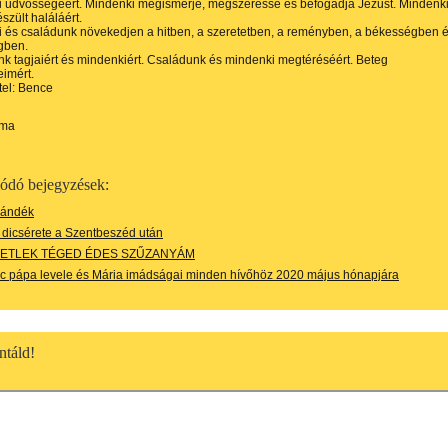
i üdvösségéért. Mindenki megismerje, megszeresse és befogadja Jézust. Mindenk
észült haláláért.
 és családunk növekedjen a hitben, a szeretetben, a reményben, a békességben 
gben.
k tagjaiért és mindenkiért. Családunk és mindenki megtéréséért. Beteg
imért.
tel: Bence
ima
ódó bejegyzések:
ándék
dicsérete a Szentbeszéd után
ETLEK TÉGED ÉDES SZŰZANYÁM
c pápa levele és Mária imádságai minden hívőhöz 2020 május hónapjára
táld!