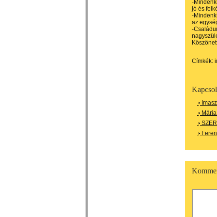
-Mindenk
jó és felk
-Mindenki
az egysé
-Családun
nagyszüle
Köszönet
Címkék:
Kapcsol
Imasz
Mária 
SZER
Feren
Kommen