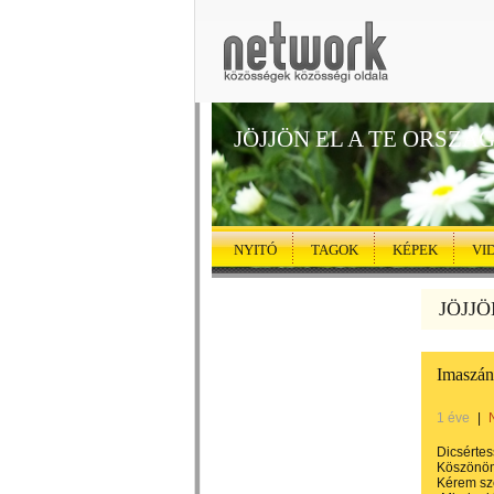
JÖJJÖN EL A TE ORSZÁ
NYITÓ
TAGOK
KÉPEK
VI
JÖJJÖ
Imaszá
1 éve
|
Dicsértes
Köszönöm
Kérem sz