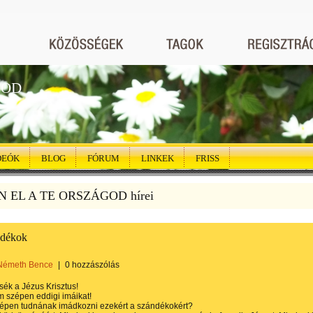
GOD
DEÓK
BLOG
FÓRUM
LINKEK
FRISS
N EL A TE ORSZÁGOD hírei
ndékok
Németh Bence
|
0 hozzászólás
sék a Jézus Krisztus!
 szépen eddigi imáikat!
épen tudnának imádkozni ezekért a szándékokért?