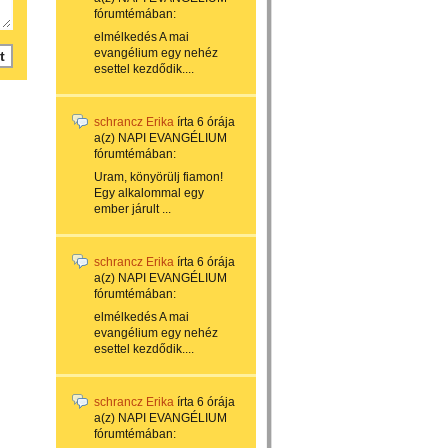
fórumtémában:
elmélkedés A mai
evangélium egy nehéz
esettel kezdődik....
schrancz Erika
írta
6 órája
a(z)
NAPI EVANGÉLIUM
fórumtémában:
Uram, könyörülj fiamon!
Egy alkalommal egy
ember járult ...
schrancz Erika
írta
6 órája
a(z)
NAPI EVANGÉLIUM
fórumtémában:
elmélkedés A mai
evangélium egy nehéz
esettel kezdődik....
schrancz Erika
írta
6 órája
a(z)
NAPI EVANGÉLIUM
fórumtémában: