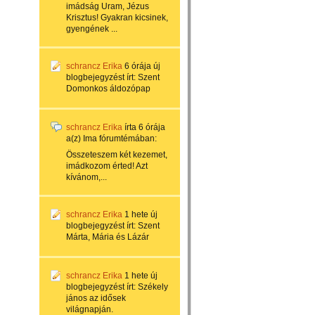
imádság Uram, Jézus
Krisztus! Gyakran kicsinek,
gyengének ...
schrancz Erika
6 órája
új
blogbejegyzést írt:
Szent
Domonkos áldozópap
schrancz Erika
írta
6 órája
a(z)
Ima
fórumtémában:
Összeteszem két kezemet,
imádkozom érted! Azt
kívánom,...
schrancz Erika
1 hete
új
blogbejegyzést írt:
Szent
Márta, Mária és Lázár
schrancz Erika
1 hete
új
blogbejegyzést írt:
Székely
jános az idősek
világnapján.