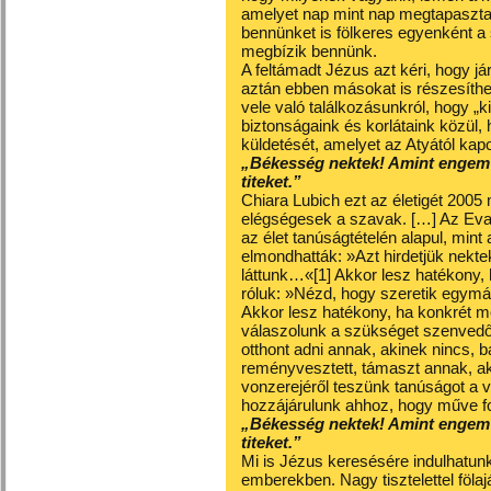
amelyet nap mint nap megtapasztal
bennünket is fölkeres egyenként a
megbízik bennünk.
A feltámadt Jézus azt kéri, hogy jár
aztán ebben másokat is részesíthe
vele való találkozásunkról, hogy „
biztonságaink és korlátaink közül,
küldetését, amelyet az Atyától kapot
„Békesség nektek! Amint engem k
titeket.”
Chiara Lubich ezt az életigét 20
elégségesek a szavak. […] Az Evan
az élet tanúságtételén alapul, min
elmondhatták: »Azt hirdetjük nekte
láttunk…«[1] Akkor lesz hatékony, 
róluk: »Nézd, hogy szeretik egymá
Akkor lesz hatékony, ha konkrét mó
válaszolunk a szükséget szenvedő
otthont adni annak, akinek nincs,
reményvesztett, támaszt annak, ak
vonzerejéről teszünk tanúságot a v
hozzájárulunk ahhoz, hogy műve fol
„Békesség nektek! Amint engem k
titeket.”
Mi is Jézus keresésére indulhatun
emberekben. Nagy tisztelettel fölaj