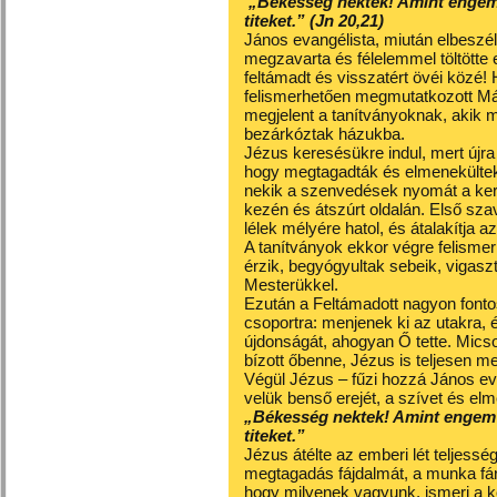
„Békesség nektek! Amint engem k
titeket.” (Jn 20,21)
János evangélista, miután elbeszél
megzavarta és félelemmel töltötte e
feltámadt és visszatért övéi közé!
felismerhetően megmutatkozott M
megjelent a tanítványoknak, akik m
bezárkóztak házukba.
Jézus keresésükre indul, mert újra
hogy megtagadták és elmenekültek
nekik a szenvedések nyomát a kere
kezén és átszúrt oldalán. Első szav
lélek mélyére hatol, és átalakítja az
A tanítványok ekkor végre felismerik
érzik, begyógyultak sebeik, vigaszt
Mesterükkel.
Ezután a Feltámadott nagyon fontos 
csoportra: menjenek ki az utakra, 
újdonságát, ahogyan Ő tette. Micso
bízott őbenne, Jézus is teljesen m
Végül Jézus – fűzi hozzá János eva
velük benső erejét, a szívet és elm
„Békesség nektek! Amint engem k
titeket.”
Jézus átélte az emberi lét teljessé
megtagadás fájdalmát, a munka fára
hogy milyenek vagyunk, ismeri a ko