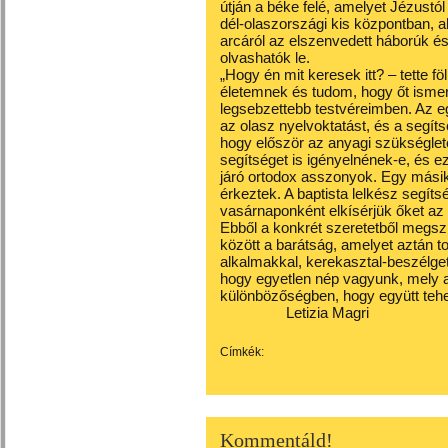
útján a béke felé, amelyet Jézustól 
dél-olaszországi kis központban, a
arcáról az elszenvedett háborúk és
olvashatók le.
„Hogy én mit keresek itt? – tette f
életemnek és tudom, hogy őt ismer
legsebzettebb testvéreimben. Az eg
az olasz nyelvoktatást, és a segí
hogy először az anyagi szükséglete
segítséget is igényelnének-e, és 
járó ortodox asszonyok. Egy másik
érkeztek. A baptista lelkész segí
vasárnaponként elkísérjük őket az i
Ebből a konkrét szeretetből megsz
között a barátság, amelyet aztán to
alkalmakkal, kerekasztal-beszélget
hogy egyetlen nép vagyunk, mely az
különbözőségben, hogy együtt tehe
Letizia Magri
Címkék:
Kommentáld!