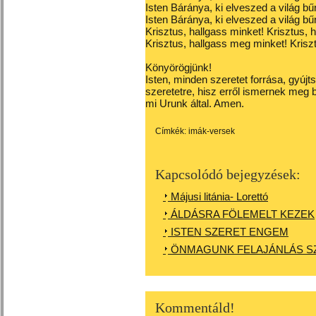
Isten Báránya, ki elveszed a világ bű
Isten Báránya, ki elveszed a világ bű
Krisztus, hallgass minket! Krisztus, 
Krisztus, hallgass meg minket! Krisz
Könyörögjünk!
Isten, minden szeretet forrása, gyújt
szeretetre, hisz erről ismernek meg 
mi Urunk által. Amen.
Címkék:
imák-versek
Kapcsolódó bejegyzések:
Májusi litánia- Lorettó
ÁLDÁSRA FÖLEMELT KEZEK
ISTEN SZERET ENGEM
ÖNMAGUNK FELAJÁNLÁS SZ
Kommentáld!