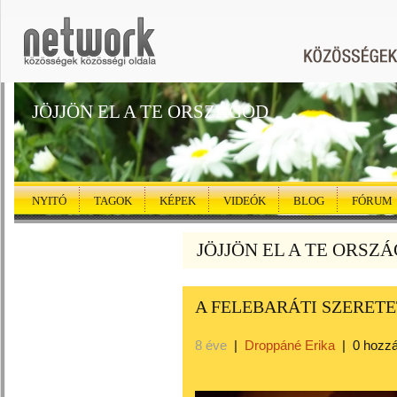
JÖJJÖN EL A TE ORSZÁGOD
NYITÓ
TAGOK
KÉPEK
VIDEÓK
BLOG
FÓRUM
JÖJJÖN EL A TE ORSZÁG
A FELEBARÁTI SZERETE
8 éve
|
Droppáné Erika
|
0 hozz