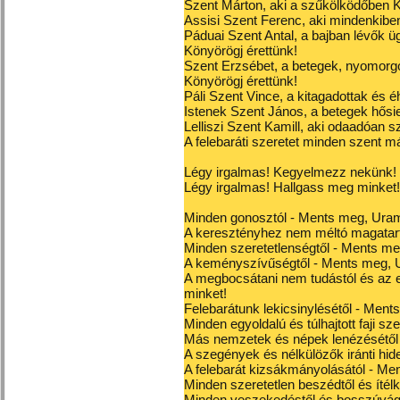
Szent Márton, aki a szűkölködőben Kr
Assisi Szent Ferenc, aki mindenkiben
Páduai Szent Antal, a bajban lévők ü
Könyörögj érettünk!
Szent Erzsébet, a betegek, nyomorgó
Könyörögj érettünk!
Páli Szent Vince, a kitagadottak és é
Istenek Szent János, a betegek hősie
Lelliszi Szent Kamill, aki odaadóan s
A felebaráti szeretet minden szent má
Légy irgalmas! Kegyelmezz nekünk!
Légy irgalmas! Hallgass meg minket!
Minden gonosztól - Ments meg, Uram
A keresztényhez nem méltó magatart
Minden szeretetlenségtől - Ments me
A keményszívűségtől - Ments meg, 
A megbocsátani nem tudástól és az e
minket!
Felebarátunk lekicsinylésétől - Ment
Minden egyoldalú és túlhajtott faji s
Más nemzetek és népek lenézésétől 
A szegények és nélkülözők iránti hi
A felebarát kizsákmányolásától - Me
Minden szeretetlen beszédtől és ítél
Minden veszekedéstől és bosszúvágy