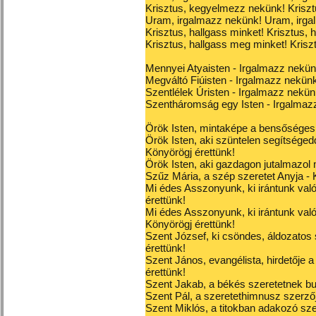
Krisztus, kegyelmezz nekünk! Krisz
Uram, irgalmazz nekünk! Uram, irga
Krisztus, hallgass minket! Krisztus, 
Krisztus, hallgass meg minket! Krisz
Mennyei Atyaisten - Irgalmazz nekün
Megváltó Fiúisten - Irgalmazz nekün
Szentlélek Úristen - Irgalmazz nekün
Szentháromság egy Isten - Irgalmaz
Örök Isten, mintaképe a bensőséges 
Örök Isten, aki szüntelen segítséged
Könyörögj érettünk!
Örök Isten, aki gazdagon jutalmazol 
Szűz Mária, a szép szeretet Anyja - 
Mi édes Asszonyunk, ki irántunk való s
érettünk!
Mi édes Asszonyunk, ki irántunk való 
Könyörögj érettünk!
Szent József, ki csöndes, áldozatos s
érettünk!
Szent János, evangélista, hirdetője a
érettünk!
Szent Jakab, a békés szeretetnek b
Szent Pál, a szeretethimnusz szerzőj
Szent Miklós, a titokban adakozó szer