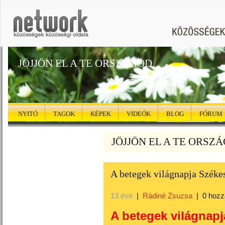
JÖJJÖN EL A TE ORSZÁGOD
NYITÓ
TAGOK
KÉPEK
VIDEÓK
BLOG
FÓRUM
JÖJJÖN EL A TE ORSZÁG
A betegek világnapja Széke
13 éve
|
Rádiné Zsuzsa
|
0 hozz
A betegek világnap