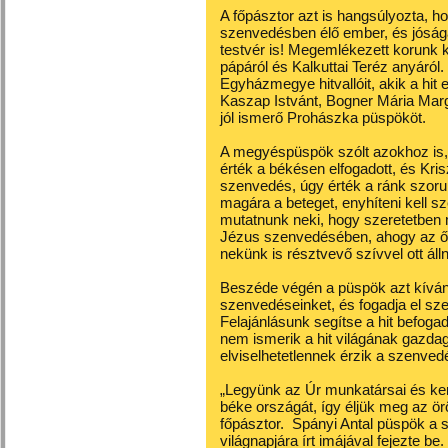
A főpásztor azt is hangsúlyozta, 
szenvedésben élő ember, és jóság
testvér is! Megemlékezett korunk k
pápáról és Kalkuttai Teréz anyáról.
Egyházmegye hitvallóit, akik a hit 
Kaszap Istvánt, Bogner Mária Marg
jól ismerő Prohászka püspököt.
A megyéspüspök szólt azokhoz is,
érték a békésen elfogadott, és Krisz
szenvedés, úgy érték a ránk szoru
magára a beteget, enyhíteni kell 
mutatnunk neki, hogy szeretetben 
Jézus szenvedésében, ahogy az ő lel
nekünk is résztvevő szívvel ott áll
Beszéde végén a püspök azt kívánta
szenvedéseinket, és fogadja el sze
Felajánlásunk segítse a hit befoga
nem ismerik a hit világának gazdag
elviselhetetlennek érzik a szenved
„Legyünk az Úr munkatársai és ker
béke országát, így éljük meg az örök
főpásztor. Spányi Antal püspök a
világnapjára írt imájával fejezte be.