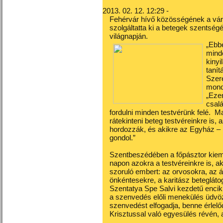
2013. 02. 12. 12:29 -
Fehérvár hívő közösségének a vár
szolgáltatta ki a betegek szentsé
világnapján.
„Ebb
minde
kinyi
tanít
Szere
mond
„Eze
csalá
fordulni minden testvérünk felé. M
rátekinteni beteg testvéreinkre is,
hordozzák, és akikre az Egyház – 
gondol.”
Szentbeszédében a főpásztor kieme
napon azokra a testvéreinkre is, ak
szoruló embert: az orvosokra, az á
önkéntesekre, a karitász betegláto
Szentatya Spe Salvi kezdetű encik
a szenvedés előli menekülés üdvö
szenvedést elfogadja, benne érlelőd
Krisztussal való egyesülés révén, a