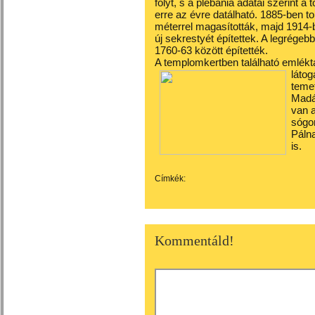
folyt, s a plébánia adatai szerint a 
erre az évre datálható. 1885-ben t
méterrel magasították, majd 1914-b
új sekrestyét építettek. A legrégeb
1760-63 között építették.
A templomkertben található emlék
látog
teme
Madác
van a
sógo
Páln
is.
Címkék:
Kommentáld!