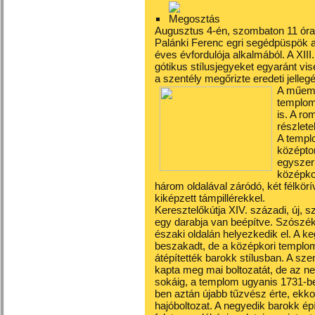
Augusztus 4-én, szombaton 11 óra
Palánki Ferenc egri segédpüspök 
éves évfordulója alkalmából. A XII
gótikus stílusjegyeket egyaránt vis
a szentély megőrizte eredeti jellegé
A műeml
templom
is. A ro
részlete
A templo
középtor
egyszerű
középko
három oldalával záródó, két félkörí
kiképzett támpillérekkel.
Keresztelőkútja XIV. századi, új, s
egy darabja van beépítve. Szószéke
északi oldalán helyezkedik el. A ke
beszakadt, de a középkori templo
átépítették barokk stílusban. A sz
kapta meg mai boltozatát, de az 
sokáig, a templom ugyanis 1731-be
ben aztán újabb tűzvész érte, ekko
hajóboltozat. A negyedik barokk é