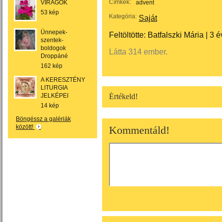
Címkék:
VIRÁGOK
advent
53 kép
Kategória:
Saját
Ünnepek-
Feltöltötte:
Batfalszki Mária
|
3 é
szentek-
boldogok
Látta 314 ember.
Droppáné
162 kép
A KERESZTÉNY
LITURGIA
JELKÉPEI
Értékeld!
14 kép
Böngéssz a galériák
között!
Kommentáld!