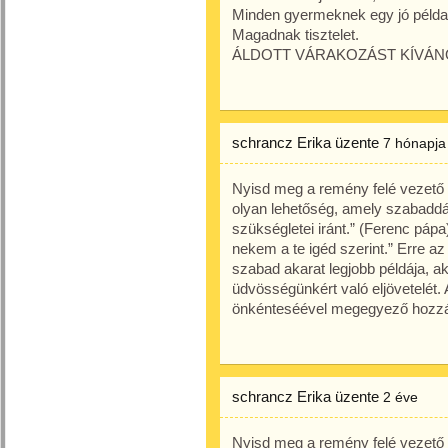
Minden gyermeknek egy jó példa
Magadnak tisztelet.
ÁLDOTT VÁRAKOZÁST KÍVÁN
schrancz Erika
üzente
7 hónapja
Nyisd meg a remény felé vezető u
olyan lehetőség, amely szabaddá
szükségletei iránt.” (Ferenc pápa
nekem a te igéd szerint.” Erre az
szabad akarat legjobb példája, a
üdvösségünkért való eljövetelét. A
önkénteséével megegyező hozzáá
schrancz Erika
üzente
2 éve
Nyisd meg a remény felé vezető u