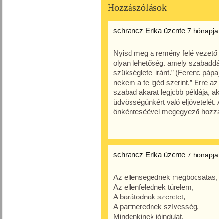
Hozzászólások
schrancz Erika
üzente
7 hónapja
Nyisd meg a remény felé vezető u
olyan lehetőség, amely szabaddá
szükségletei iránt.” (Ferenc pápa
nekem a te igéd szerint.” Erre az
szabad akarat legjobb példája, a
üdvösségünkért való eljövetelét. A
önkénteséével megegyező hozzá
schrancz Erika
üzente
7 hónapja
Az ellenségednek megbocsátás,
Az ellenfelednek türelem,
A barátodnak szeretet,
A partnerednek szívesség,
Mindenkinek jóindulat,