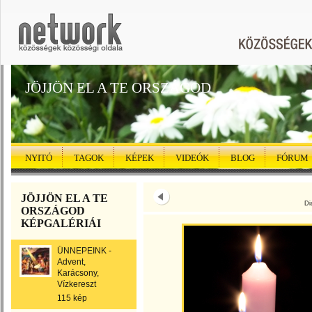
JÖJJÖN EL A TE ORSZÁGOD
NYITÓ
TAGOK
KÉPEK
VIDEÓK
BLOG
FÓRUM
JÖJJÖN EL A TE
Di
ORSZÁGOD
KÉPGALÉRIÁI
ÜNNEPEINK -
Advent,
Karácsony,
Vízkereszt
115 kép