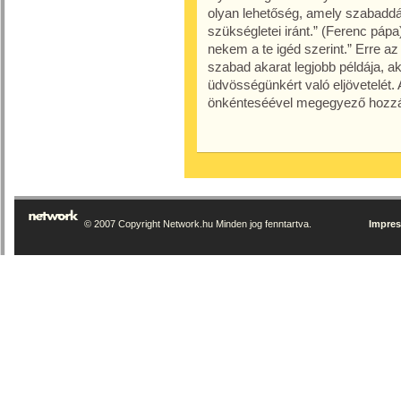
olyan lehetőség, amely szabaddá
szükségletei iránt.” (Ferenc pápa
nekem a te igéd szerint.” Erre az
szabad akarat legjobb példája, a
üdvösségünkért való eljövetelét. A
önkénteséével megegyező hozzá
© 2007 Copyright Network.hu Minden jog fenntartva.
Impre