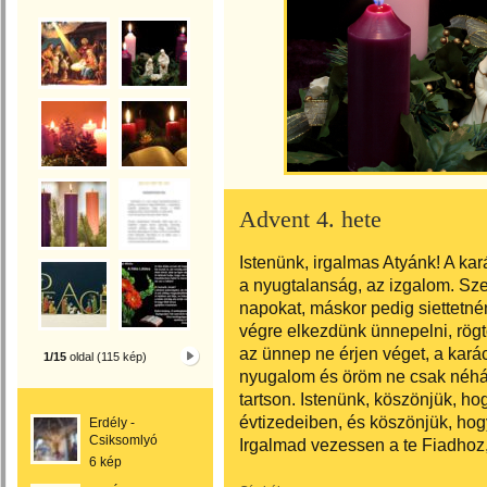
Advent 4. hete
Istenünk, irgalmas Atyánk! A ka
a nyugtalanság, az izgalom. Sze
napokat, máskor pedig siettetn
végre elkezdünk ünnepelni, rögt
az ünnep ne érjen véget, a kará
1/15
oldal (115 kép)
nyugalom és öröm ne csak néhá
tartson. Istenünk, köszönjük, ho
évtizedeiben, és köszönjük, hog
Erdély -
Csiksomlyó
Irgalmad vezessen a te Fiadhoz
6 kép