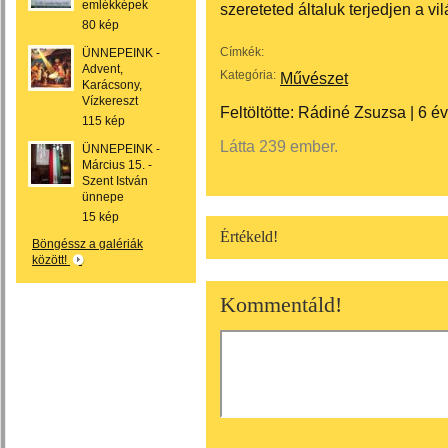
emlékképek
szereteted általuk terjedjen a vi
80 kép
Címkék:
ÜNNEPEINK -
Advent,
Kategória:
Művészet
Karácsony,
Vízkereszt
Feltöltötte:
Rádiné Zsuzsa
|
6 é
115 kép
Látta 239 ember.
ÜNNEPEINK -
Március 15. -
Szent István
ünnepe
15 kép
Értékeld!
Böngéssz a galériák
között!
Kommentáld!