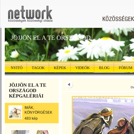
JÖJJÖN EL A TE ORSZÁGOD
NYITÓ
TAGOK
KÉPEK
VIDEÓK
BLOG
FÓRUM
JÖJJÖN EL A TE
Di
ORSZÁGOD
KÉPGALÉRIÁI
IMÁK,
KÖNYÖRGÉSEK
483 kép