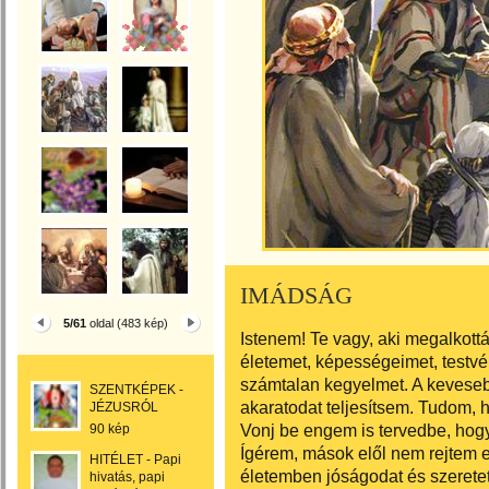
IMÁDSÁG
5/61
oldal (483 kép)
Istenem! Te vagy, aki megalkottá
életemet, képességeimet, testv
számtalan kegyelmet. A keveseb
SZENTKÉPEK -
akaratodat teljesítsem. Tudom, 
JÉZUSRÓL
Vonj be engem is tervedbe, hogy
90 kép
Ígérem, mások elől nem rejtem e
HITÉLET - Papi
életemben jóságodat és szerete
hivatás, papi