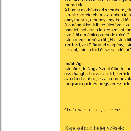
maradtak:
A hamis aszkézissel szemben: „Ha
Urunk szeretetében, az jobban tets
annyi seprőt, amennyi egy hold föl
A zarándoklás túlbecsülésével sz
bánatot indítasz a lelkedben, Istenn
szélétől a másikig zarándokolnál.”
Isten megismeréséről: „Ha Isten t
kérdezd, aki örömmel szegény, Isten
titkáról, mint a föld összes tudósai.
Imádság
Istenünk, ki Nagy Szent Albertet a
összhangba hozza a hittel, kérünk
az ő tanításához, és a tudományok
megismerjünk és megszeressünk
Címkék:
szentek-boldogok-ünnepek
Kapcsolódó bejegyzések: