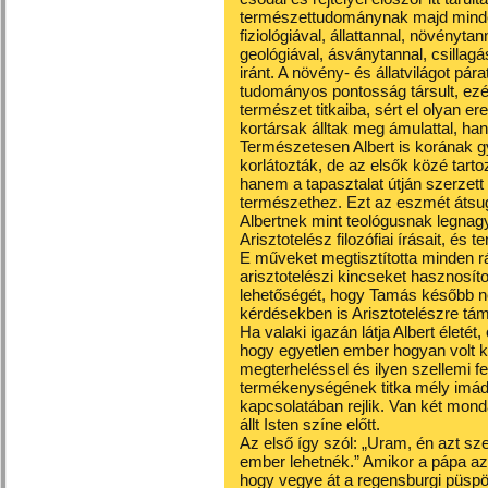
természettudománynak majd minden
fiziológiával, állattannal, növénytann
geológiával, ásványtannal, csillagás
iránt. A növény- és állatvilágot pá
tudományos pontosság társult, ezér
természet titkaiba, sért el olyan 
kortársak álltak meg ámulattal, ha
Természetesen Albert is korának gy
korlátozták, de az elsők közé tarto
hanem a tapasztalat útján szerzett
természethez. Ezt az eszmét átsug
Albertnek mint teológusnak legnag
Arisztotelész filozófiai írásait, és
E műveket megtisztította minden rá
arisztotelészi kincseket hasznosít
lehetőségét, hogy Tamás később ne
kérdésekben is Arisztotelészre t
Ha valaki igazán látja Albert életét
hogy egyetlen ember hogyan volt k
megterheléssel és ilyen szellemi f
termékenységének titka mély imáds
kapcsolatában rejlik. Van két mond
állt Isten színe előtt.
Az első így szól: „Uram, én azt sz
ember lehetnék.” Amikor a pápa az i
hogy vegye át a regensburgi püsp