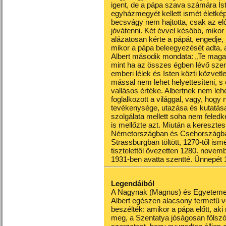
igent, de a pápa szava számára Ist
egyházmegyét kellett ismét életk
becsvágy nem hajtotta, csak az előd
jóvátenni. Két évvel később, mikor a
alázatosan kérte a pápát, engedje,
mikor a pápa beleegyezését adta, ab
Albert második mondata: „Te maga
mint ha az összes égben lévő sze
emberi lélek és Isten közti közvet
mással nem lehet helyettesíteni, 
vallásos értéke. Albertnek nem leh
foglalkozott a világgal, vagy, hogy
tevékenysége, utazása és kutatása
szolgálata mellett soha nem feled
is mellőzte azt. Miután a kereszte
Németországban és Csehországban
Strassburgban töltött, 1270-től ismét
tisztelettől övezetten 1280. novemb
1931-ben avatta szentté. Ünnepét 1
Legendáiból
A Nagynak (Magnus) és Egyetemes 
Albert egészen alacsony termetű vo
beszélték: amikor a pápa előtt, aki
meg, a Szentatya jóságosan fölszó