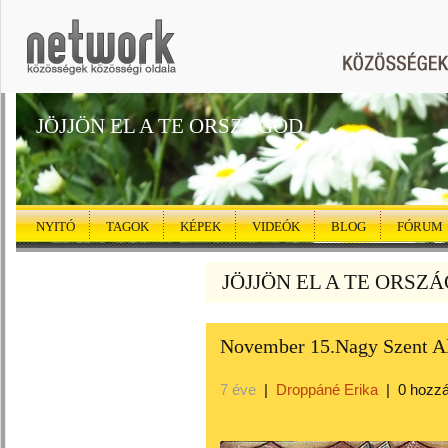
JÖJJÖN EL A TE ORSZÁGOD
NYITÓ
TAGOK
KÉPEK
VIDEÓK
BLOG
FÓRUM
JÖJJÖN EL A TE ORSZÁG
November 15.Nagy Szent Al
7 éve
|
Droppáné Erika
|
0 hozz