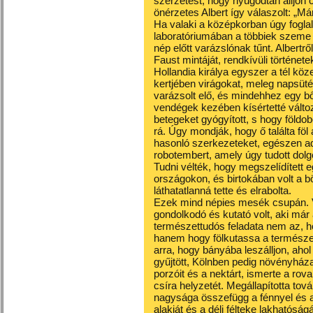
szerzetest, hogy nyugodtan álljon cs
önérzetes Albert így válaszolt: „Már
Ha valaki a középkorban úgy foglalk
laboratóriumában a többiek szeme elő
nép előtt varázslónak tűnt. Albertrő
Faust mintáját, rendkívüli történet
Hollandia királya egyszer a tél köz
kertjében virágokat, meleg napsüté
varázsolt elő, és mindehhez egy bő
vendégek kezében kísértetté válto
betegeket gyógyított, s hogy földob
rá. Úgy mondják, hogy ő találta föl
hasonló szerkezeteket, egészen ad
robotembert, amely úgy tudott dolg
Tudni vélték, hogy megszelídített e
országokon, és birtokában volt a böl
láthatatlanná tette és elrabolta.
Ezek mind népies mesék csupán. V
gondolkodó és kutató volt, aki már
természettudós feladata nem az, 
hanem hogy fölkutassa a természet j
arra, hogy bányába leszálljon, aho
gyűjtött, Kölnben pedig növényházat
porzóit és a nektárt, ismerte a rov
csíra helyzetét. Megállapította t
nagysága összefügg a fénnyel és a
alakját és a déli félteke lakhatóságá