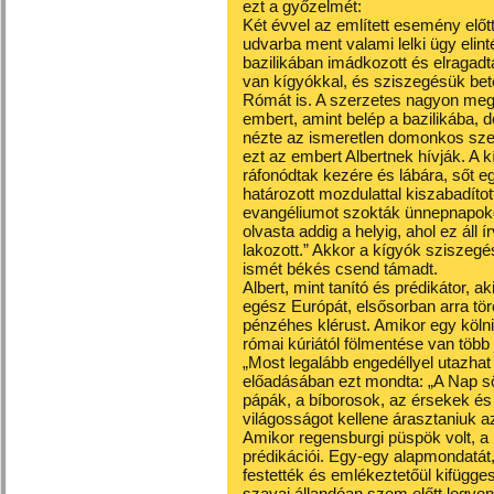
ezt a győzelmét:
Két évvel az említett esemény előt
udvarba ment valami lelki ügy elin
bazilikában imádkozott és elragadtat
van kígyókkal, és sziszegésük bet
Rómát is. A szerzetes nagyon meg
embert, amint belép a bazilikába,
nézte az ismeretlen domonkos szerz
ezt az embert Albertnek hívják. A 
ráfonódtak kezére és lábára, sőt eg
határozott mozdulattal kiszabadíto
evangéliumot szokták ünnepnapoko
olvasta addig a helyig, ahol ez áll í
lakozott.” Akkor a kígyók sziszegés
ismét békés csend támadt.
Albert, mint tanító és prédikátor, a
egész Európát, elsősorban arra tör
pénzéhes klérust. Amikor egy kölni
római kúriától fölmentése van több
„Most legalább engedéllyel utazhat 
előadásában ezt mondta: „A Nap sö
pápák, a bíborosok, az érsekek és
világosságot kellene árasztaniuk 
Amikor regensburgi püspök volt, 
prédikációi. Egy-egy alapmondatát, 
festették és emlékeztetőül kifügg
szavai állandóan szem előtt legyen