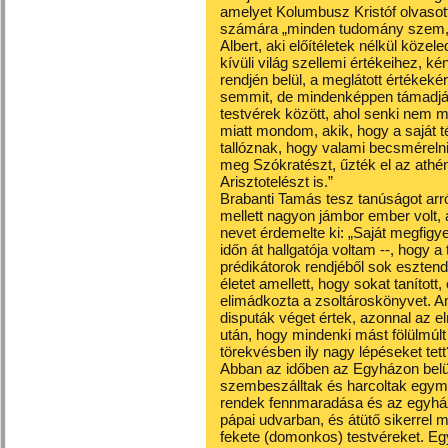
amelyet Kolumbusz Kristóf olvasott é
számára „minden tudomány szem, a
Albert, aki előítéletek nélkül közel
kívüli világ szellemi értékeihez, kén
rendjén belül, a meglátott értékek
semmit, de mindenképpen támadják a
testvérek között, ahol senki nem m
miatt mondom, akik, hogy a saját t
tallóznak, hogy valami becsmérelniv
meg Szókratészt, űzték el az athén
Arisztotelészt is.”
Brabanti Tamás tesz tanúságot arró
mellett nagyon jámbor ember volt, 
nevet érdemelte ki: „Saját megfig
időn át hallgatója voltam --, hogy a 
prédikátorok rendjéből sok esztend
életet amellett, hogy sokat tanított
elimádkozta a zsoltároskönyvet. A
disputák véget értek, azonnal az 
után, hogy mindenki mást fölülmúl
törekvésben ily nagy lépéseket tett
Abban az időben az Egyházon bel
szembeszálltak és harcoltak egymás
rendek fennmaradása és az egyházi
pápai udvarban, és átütő sikerrel 
fekete (domonkos) testvéreket. Egy