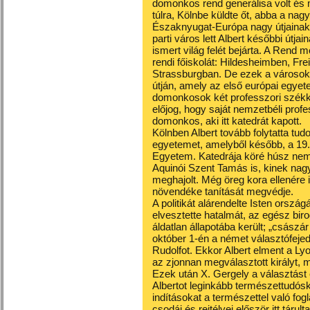
domonkos rend generálisa volt és 
túlra, Kölnbe küldte őt, abba a na
Északnyugat-Európa nagy útjainak 
parti város lett Albert későbbi útja
ismert világ felét bejárta. A Ren
rendi főiskolát: Hildesheimben, F
Strassburgban. De ezek a városok
útján, amely az első európai egyet
domonkosok két professzori székkel
előjog, hogy saját nemzetbéli profes
domonkos, aki itt katedrát kapott.
Kölnben Albert tovább folytatta tu
egyetemet, amelyből később, a 19. 
Egyetem. Katedrája köré húsz nem
Aquinói Szent Tamás is, kinek nagy
meghajolt. Még öreg kora ellenére 
növendéke tanítását megvédje.
A politikát alárendelte Isten orszá
elvesztette hatalmát, az egész bi
áldatlan állapotába került; „császár
október 1-én a német választófeje
Rudolfot. Ekkor Albert elment a Lyo
az zjonnan megválasztott királyt, 
Ezek után X. Gergely a választást 
Albertot leginkább természettudós
indításokat a természettel való fog
csodái és rejtélyei először itt tárul