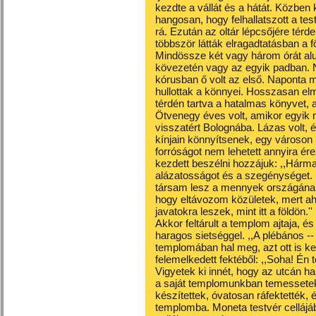
kezdte a vállát és a hátát. Közben
hangosan, hogy felhallatszott a test
rá. Ezután az oltár lépcsőjére térdel
többször látták elragadtatásban a föl
Mindössze két vagy három órát al
kövezetén vagy az egyik padban. N
kórusban ő volt az első. Naponta m
hullottak a könnyei. Hosszasan el
térdén tartva a hatalmas könyvet, 
Ötvenegy éves volt, amikor egyik n
visszatért Bolognába. Lázas volt, 
kínjain könnyítsenek, egy városon kí
forróságot nem lehetett annyira ére
kezdett beszélni hozzájuk: ,,Hárma
alázatosságot és a szegénységet. H
társam lesz a mennyek országának
hogy eltávozom közületek, mert a
javatokra leszek, mint itt a földön.
Akkor feltárult a templom ajtaja, és
haragos sietséggel. ,,A plébános --
templomában hal meg, azt ott is ke
felemelkedett fektéből: ,,Soha! Én 
Vigyetek ki innét, hogy az utcán 
a saját templomunkban temessetek 
készítettek, óvatosan ráfektették, 
templomba. Moneta testvér cellájáb