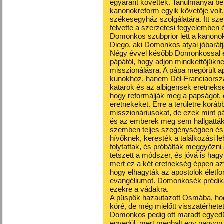
egyaránt követték. Tanulmányai be
kanonokreform egyik követője vol
székesegyház szolgálatára. Itt sz
felvette a szerzetesi fegyelembe
Domonkos szubprior lett a kanonok
Diego, aki Domonkos atyai jóbarát
Négy évvel később Domonkossal e
pápától, hogy adjon mindkettőjükne
misszionálásra. A pápa megörült a
kunokhoz, hanem Dél-Franciaorszá
katarok és az albigensek eretneksé
hogy reformálják meg a papságot, 
eretnekeket. Erre a területre koráb
misszionáriusokat, de ezek mint pá
és az emberek meg sem hallgattá
szemben teljes szegénységben és al
hívőknek, keresték a találkozási leh
folytattak, és próbálták meggyőzn
tetszett a módszer, és jóvá is hagyt
mert ez a két eretnekség éppen a
hogy elhagyták az apostolok életf
evangéliumot. Domonkosék prédikác
ezekre a vádakra.
A püspök hazautazott Osmába, ho
köré, de még mielőtt visszatérhete
Domonkos pedig ott maradt egyedül
egyedül, mert meghalt egy nagyon 