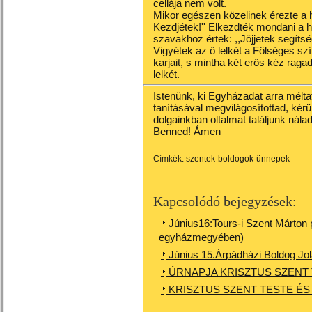
cellája nem volt.
Mikor egészen közelinek érezte a ha
Kezdjétek!'' Elkezdték mondani a 
szavakhoz értek: ,,Jöjjetek segítség
Vigyétek az ő lelkét a Fölséges sz
karjait, s mintha két erős kéz rag
lelkét.
Istenünk, ki Egyházadat arra mélt
tanításával megvilágosítottad, kér
dolgainkban oltalmat találjunk nál
Benned! Ámen
Címkék:
szentek-boldogok-ünnepek
Kapcsolódó bejegyzések:
Június16:Tours-i Szent Márton 
egyházmegyében)
Június 15.Árpádházi Boldog Jo
ÚRNAPJA KRISZTUS SZENT 
KRISZTUS SZENT TESTE ÉS