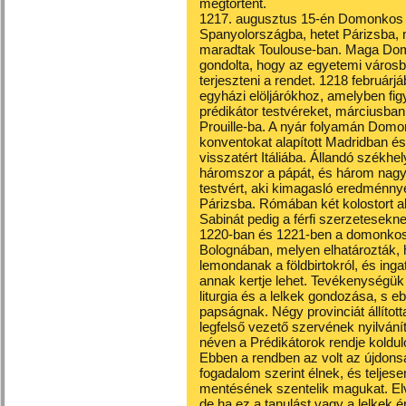
megtörtént.
1217. augusztus 15-én Domonkos mi
Spanyolországba, hetet Párizsba, né
maradtak Toulouse-ban. Maga Dom
gondolta, hogy az egyetemi városb
terjeszteni a rendet. 1218 februárjá
egyházi elöljárókhoz, amelyben fig
prédikátor testvéreket, márciusban 
Prouille-ba. A nyár folyamán Domon
konventokat alapított Madridban é
visszatért Itáliába. Állandó székhel
háromszor a pápát, és három nagy ut
testvért, aki kimagasló eredménnye
Párizsba. Rómában két kolostort al
Sabinát pedig a férfi szerzetesekne
1220-ban és 1221-ben a domonkosok
Bolognában, melyen elhatározták, h
lemondanak a földbirtokról, és ing
annak kertje lehet. Tevékenységük 
liturgia és a lelkek gondozása, s e
papságnak. Négy provinciát állította
legfelső vezető szervének nyilván
néven a Prédikátorok rendje koldul
Ebben a rendben az volt az újdonsá
fogadalom szerint élnek, és teljese
mentésének szentelik magukat. Elv
de ha ez a tanulást vagy a lelkek