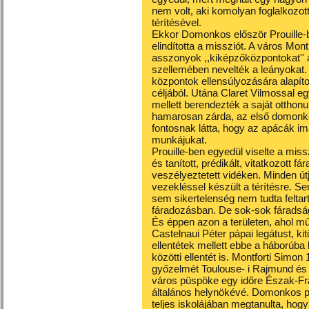
nem volt, aki komolyan foglalkozot
térítésével.
Ekkor Domonkos először Prouille-
elindította a missziót. A város Mon
asszonyok ,,kiképzőközpontokat'' ál
szellemében nevelték a leányokat.
központok ellensúlyozására alapíto
céljából. Utána Claret Vilmossal e
mellett berendezték a saját otthon
hamarosan zárda, az első domonko
fontosnak látta, hogy az apácák 
munkájukat.
Prouille-ben egyedül viselte a miss
és tanított, prédikált, vitatkozott f
veszélyeztetett vidéken. Minden út
vezekléssel készült a térítésre. 
sem sikertelenség nem tudta feltar
fáradozásban. De sok-sok fáradság
És éppen azon a területen, ahol m
Castelnaui Péter pápai legátust, kit
ellentétek mellett ebbe a háborúba 
közötti ellentét is. Montforti Simo
győzelmét Toulouse- i Rajmund és 
város püspöke egy időre Észak-F
általános helynökévé. Domonkos p
teljes iskolájában megtanulta, hog