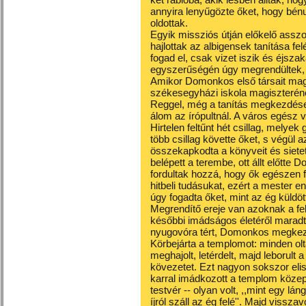
annyira lenyűgözte őket, hogy bénu
oldottak.
Egyik missziós útján előkelő assz
hajlottak az albigensek tanítása fel
fogad el, csak vizet iszik és éjszak
egyszerűségén úgy megrendültek, h
Amikor Domonkos első társait maga 
székesegyházi iskola magiszteréne
Reggel, még a tanítás megkezdése 
álom az írópultnál. A város egész vi
Hirtelen feltűnt hét csillag, melye
több csillag követte őket, s végül az
összekapkodta a könyveit és sietet
belépett a terembe, ott állt előtte
fordultak hozzá, hogy ők egészen fr
hitbeli tudásukat, ezért a mester 
úgy fogadta őket, mint az ég küldött
Megrendítő ereje van azoknak a 
későbbi imádságos életéről maradta
nyugovóra tért, Domonkos megkezd
Körbejárta a templomot: minden olt
meghajolt, letérdelt, majd leborult 
kövezetet. Ezt nagyon sokszor elism
karral imádkozott a templom közep
testvér -- olyan volt, ,,mint egy lán
íjról száll az ég felé''. Majd vissz