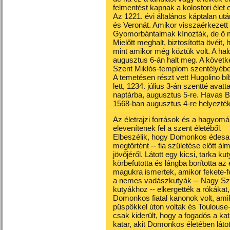
felmentést kapnak a kolostori élet e
Az 1221. évi általános káptalan ut
és Veronát. Amikor visszaérkezett 
Gyomorbántalmak kínozták, de ő mi
Mielőtt meghalt, biztosította övéit,
mint amikor még köztük volt. A hal
augusztus 6-án halt meg. A követk
Szent Miklós-templom szentélyébe
A temetésen részt vett Hugolino bí
lett, 1234. július 3-án szentté avat
naptárba, augusztus 5-re. Havas 
1568-ban augusztus 4-re helyezték
Az életrajzi források és a hagyomá
elevenítenek fel a szent életéből.
Elbeszélik, hogy Domonkos édesan
megtörtént -- fia születése előtt ál
jövőjéről. Látott egy kicsi, tarka ku
körbefutotta és lángba borította 
magukra ismertek, amikor fekete-f
a nemes vadászkutyák -- Nagy Szen
kutyákhoz -- elkergették a rókákat,
Domonkos fiatal kanonok volt, amik
püspökkel úton voltak és Toulous
csak kiderült, hogy a fogadós a kat
katar, akit Domonkos életében láto