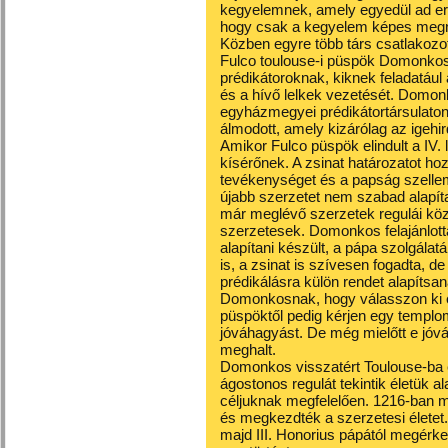
kegyelemnek, amely egyedül ad erő
hogy csak a kegyelem képes megnyi
Közben egyre több társ csatlakoz
Fulco toulouse-i püspök Domonkos
prédikátoroknak, kiknek feladatául 
és a hívő lelkek vezetését. Domonko
egyházmegyei prédikátortársulaton
álmodott, amely kizárólag az igehi
Amikor Fulco püspök elindult a IV.
kísérőnek. A zsinat határozatot hoz
tevékenységet és a papság szellemi 
újabb szerzetet nem szabad alapítan
már meglévő szerzetek regulái köz
szerzetesek. Domonkos felajánlott
alapítani készült, a pápa szolgálatá
is, a zsinat is szívesen fogadta, d
prédikálásra külön rendet alapítsan
Domonkosnak, hogy válasszon ki e
püspöktől pedig kérjen egy templo
jóváhagyást. De még mielőtt e jóvá
meghalt.
Domonkos visszatért Toulouse-ba 
ágostonos regulát tekintik életük a
céljuknak megfelelően. 1216-ban
és megkezdték a szerzetesi életet.
majd III. Honorius pápától megérke