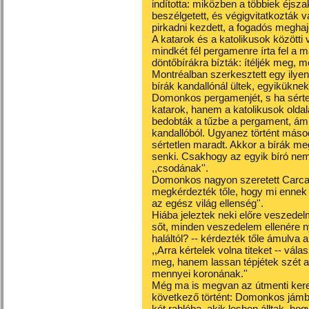
indította: miközben a többiek éjsza
beszélgetett, és végigvitatkozták v
pirkadni kezdett, a fogadós meghajo
A katarok és a katolikusok közötti 
mindkét fél pergamenre írta fel a m
döntőbírákra bízták: ítéljék meg, 
Montréalban szerkesztett egy ilyen 
bírák kandallónál ültek, egyikükne
Domonkos pergamenjét, s ha sérte
katarok, hanem a katolikusok oldalá
bedobták a tűzbe a pergament, ám e
kandallóból. Ugyanez történt máso
sértetlen maradt. Akkor a bírák m
senki. Csakhogy az egyik bíró nem b
,,csodának''.
Domonkos nagyon szeretett Carca
megkérdezték tőle, hogy mi ennek a
az egész világ ellenség''.
Hiába jeleztek neki előre veszedel
sőt, minden veszedelem ellenére n
haláltól? -- kérdezték tőle ámulva a 
,,Arra kértelek volna titeket -- vál
meg, hanem lassan tépjétek szét a
mennyei koronának.''
Még ma is megvan az útmenti keresz
következő történt: Domonkos jámb
két rablóba, akik lesben álltak, 