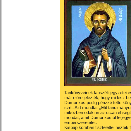
Tankönyveinek lapszéli jegyzetei és
már előre jelezték, hogy mi lesz bel
Domonkos pedig pénzzé tette könyv
szét. Azt mondta: ,,Mit tanulmány
miközben odakinn az utcán éhségtő
mondat, amit Domonkostól feljegye
emberszeretetét.
Kispap korában tisztelettel néztek f