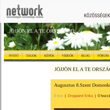
JÖJJÖN EL A TE ORSZÁGOD
NYITÓ
TAGOK
KÉPEK
VIDEÓK
BLOG
FÓRUM
JÖJJÖN EL A TE ORSZÁG
Augusztus 8.Szent Domonk
8 éve
|
Droppáné Erika
|
0 hozz