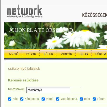
JÖJJÖN EL A TE ORSZÁGOD
NYITÓ
TAGOK
KÉPEK
VIDEÓK
BLOG
FÓRUM
csíksomlyó találatok
Keresés szűkítése
Kulcsszavak:
Kép
Képgaléria
Videó
Videógaléria
Blog
Fórum