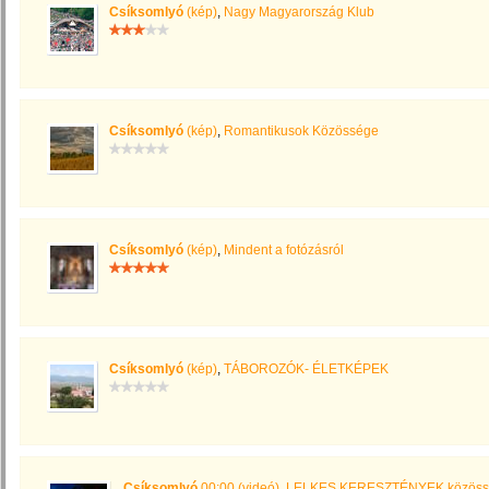
Csíksomlyó
(kép)
,
Nagy Magyarország Klub
Csíksomlyó
(kép)
,
Romantikusok Közössége
Csíksomlyó
(kép)
,
Mindent a fotózásról
Csíksomlyó
(kép)
,
TÁBOROZÓK- ÉLETKÉPEK
Csíksomlyó
00:00 (videó)
,
LELKES KERESZTÉNYEK közöss