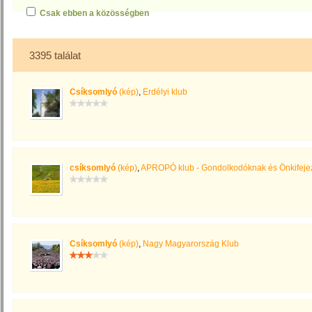
Csak ebben a közösségben
3395 találat
Csíksomlyó
(kép)
,
Erdélyi klub
csíksomlyó
(kép)
,
APROPÓ klub - Gondolkodóknak és Önkifej
Csíksomlyó
(kép)
,
Nagy Magyarország Klub