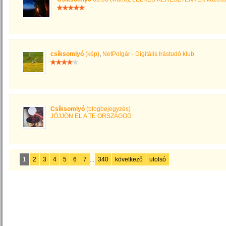
csíksomlyó
(kép)
,
NetPolgár - Digitális Irástudó klub
Csíksomlyó
(blogbejegyzés)
JÖJJÖN EL A TE ORSZÁGOD
1
2
3
4
5
6
7
...
340
következő
utolsó