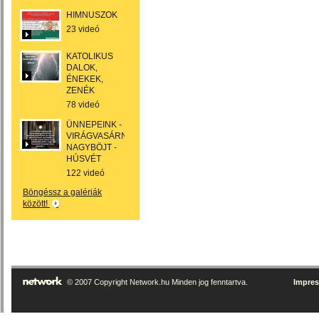
HIMNUSZOK
23 videó
KATOLIKUS
DALOK,
ÉNEKEK,
ZENÉK
78 videó
ÜNNEPEINK -
VIRÁGVASÁRNAP
NAGYBÖJT -
HÚSVÉT
122 videó
Böngéssz a galériák
között!
© 2007 Copyright Network.hu Minden jog fenntartva.
Impre