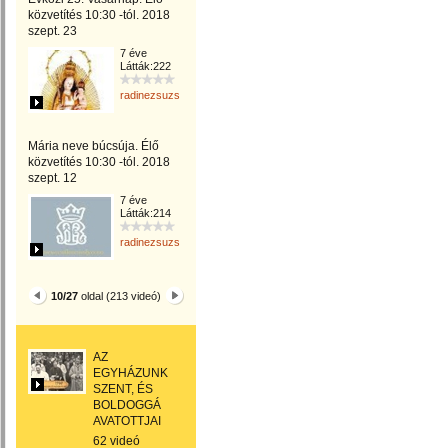
közvetítés 10:30 -tól. 2018
szept. 23
7 éve
Látták:222
radinezsuzsa
Mária neve búcsúja. Élő
közvetítés 10:30 -tól. 2018
szept. 12
7 éve
Látták:214
radinezsuzsa
10/27
oldal (213 videó)
AZ
EGYHÁZUNK
SZENT, ÉS
BOLDOGGÁ
AVATOTTJAI
62 videó