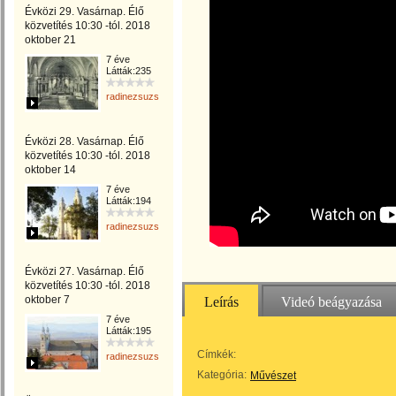
Évközi 29. Vasárnap. Élő
közvetítés 10:30 -tól. 2018
oktober 21
7 éve
Látták:235
radinezsuzsa
Évközi 28. Vasárnap. Élő
közvetítés 10:30 -tól. 2018
oktober 14
7 éve
Látták:194
radinezsuzsa
Évközi 27. Vasárnap. Élő
közvetítés 10:30 -tól. 2018
oktober 7
Leírás
Videó beágyazása
7 éve
Látták:195
Címkék:
radinezsuzsa
Kategória:
Művészet