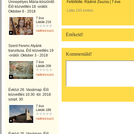
Ünnepélyes Mária-köszöntő.
Feltöltötte:
Rádiné Zsuzsa
|
7 éve
Élő közvetítés 18 -orától.
Látta 193 ember.
Oktober 6 - 2018
7 éve
Látták:216
radinezsuzsa
Értékeld!
Szent Ferenc Atyánk
tranzitusa. Élő közvetítés 19
Kommentáld!
-orától. Oktober 3 - 2018
7 éve
Látták:206
radinezsuzsa
Évközi 26. Vasárnap. Élő
közvetítés 10:30 -tól. 2018
szept. 30
7 éve
Látták:186
radinezsuzsa
Évközi 25. Vasárnap. Élő