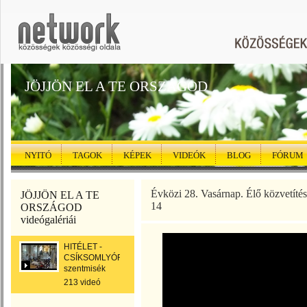
JÖJJÖN EL A TE ORSZÁGOD
NYITÓ
TAGOK
KÉPEK
VIDEÓK
BLOG
FÓRUM
Évközi 28. Vasárnap. Élő közvetítés
JÖJJÖN EL A TE
14
ORSZÁGOD
videógalériái
HITÉLET -
CSÍKSOMLYÓRÓL
szentmisék
213 videó