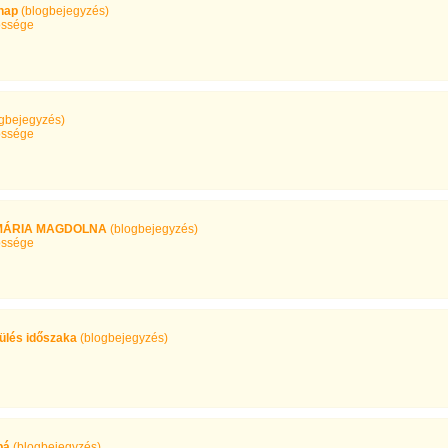
rnap
(blogbejegyzés)
ssége
ogbejegyzés)
ssége
NT MÁRIA MAGDOLNA
(blogbejegyzés)
ssége
ülés időszaka
(blogbejegyzés)
pá
(blogbejegyzés)