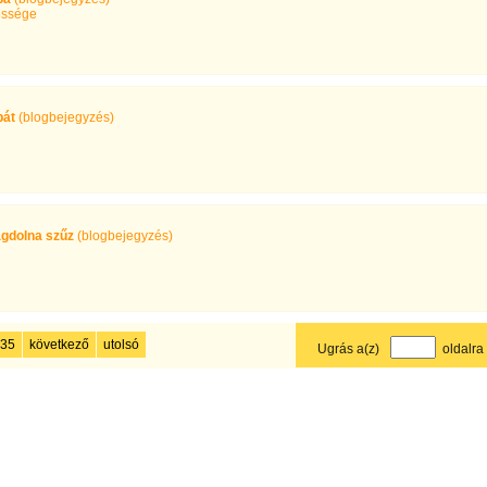
ssége
pát
(blogbejegyzés)
agdolna szűz
(blogbejegyzés)
35
következő
utolsó
Ugrás a(z)
oldalra