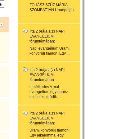
FOHÁSZ SZŰZ MÁRIA
SZOMBATJÁN Ünnepeljük
...
írta
2 órája
a(z)
NAPI
EVANGÉLIUM
fórumtémában:
Napi evangélium Uram,
könyörülj fiamon! Egy ...
írta
2 órája
a(z)
NAPI
EVANGÉLIUM
fórumtémában:
elmélkedés A mai
evangélium egy nehéz
esettel kezdődik....
írta
2 órája
a(z)
NAPI
EVANGÉLIUM
fórumtémában:
Uram, könyörülj fiamon!
Egy alkalommal egy