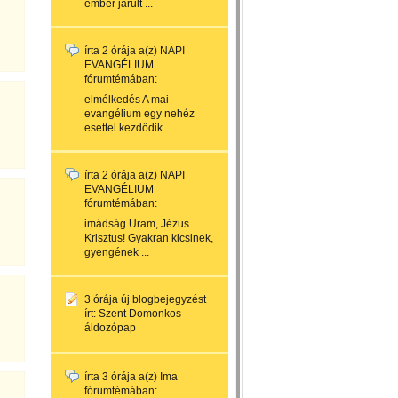
ember járult ...
írta
2 órája
a(z)
NAPI
EVANGÉLIUM
fórumtémában:
elmélkedés A mai
evangélium egy nehéz
esettel kezdődik....
írta
2 órája
a(z)
NAPI
EVANGÉLIUM
fórumtémában:
imádság Uram, Jézus
Krisztus! Gyakran kicsinek,
gyengének ...
3 órája
új blogbejegyzést
írt:
Szent Domonkos
áldozópap
írta
3 órája
a(z)
Ima
fórumtémában: