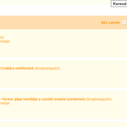
Név szerint
és)
ssége
ri Csabára emlékeztek
(blogbejegyzés)
 – Ferenc pápa homíliája a szentté avatási szentmisén
(blogbejegyzés)
ssége