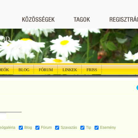
GOD
DEÓK
BLOG
FÓRUM
LINKEK
FRISS
eógaléria
Blog
Fórum
Szavazás
Tip
Esemény