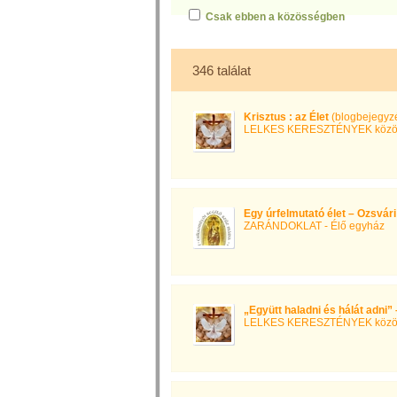
Csak ebben a közösségben
346 találat
Krisztus : az Élet
(blogbejegyz
LELKES KERESZTÉNYEK közö
Egy úrfelmutató élet – Ozsvá
ZARÁNDOKLAT - Élő egyház
„Együtt haladni és hálát adni”
LELKES KERESZTÉNYEK közö