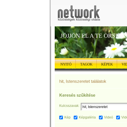
JÖJJÖN EL A TE ORSZÁ
NYITÓ
TAGOK
KÉPEK
VI
hit, Istenszeretet találatok
Keresés szűkítése
Kulcsszavak:
Kép
Képgaléria
Videó
Vid