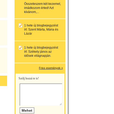
Összeteszem két kezemet,
imádkozom érted! Azt
kívánom,...
1 hete
új blogbejegyzést
írt:
Szent Márta, Mária és
Lázár
1 hete
új blogbejegyzést
írt:
Székely jános az
idősek világnapján.
Friss események »
Szólj hozzá te is!