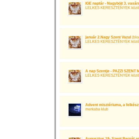
IGE naptár - Nagyböjt 3. vasá
LELKES KERESZTÉNYEK közö
január 2.Nagy Szent Vazul
(bl
LELKES KERESZTÉNYEK közö
A nap Szentje - PAZZI SZE
LELKES KERESZTÉNYEK közö
Advent misztériuma, a felkész
merkaba klub
Augusztus 19- Szent Bernát a