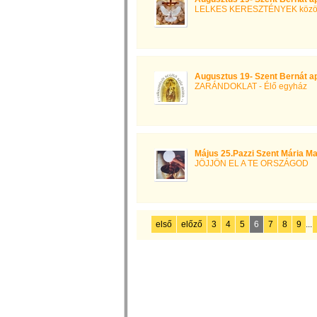
LELKES KERESZTÉNYEK közö
Augusztus 19- Szent Bernát a
ZARÁNDOKLAT - Élő egyház
Május 25.Pazzi Szent Mária M
JÖJJÖN EL A TE ORSZÁGOD
első
előző
3
4
5
6
7
8
9
...