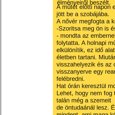
élményeiről beszélt.
A műtét előtti napon
jött be a szobájába.
A nővér megfogta a k
-Szoritsa meg ön is é
- mondta az embernek
folytatta. A holnapi m
elkülönítik, ez idő al
életben tartani. Miut
visszahelyezik és az 
visszanyerve egy re
felébredni.
Hat órán keresztül mo
Lehet, hogy nem fog 
talán még a szemeit s
de öntudaánál lesz. Ér
mindent, ami maga kör