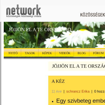
JÖJJÖN EL A TE ORSZÁGOD
NYITÓ
TAGOK
KÉPEK
VIDEÓK
BLOG
FÓRUM
JÖJJÖN EL A TE ORSZÁG
A KÉZ
11 éve
|
schrancz Erika
|
0 hozz
Egy szivbeteg embe