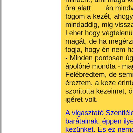
óra alatt én mindvég
fogom a kezét, ahogy
mindaddig, mig vissza
Lehet hogy végtelenül
magát, de ha megérzi
fogja, hogy én nem 
- Minden pontosan úg
ápolóné mondta - ma
Felébredtem, de sem
éreztem, a keze érint
szoritotta kezeimet, 
igéret volt.
A vigasztató Szentlél
barátainak, éppen ilye
kezünket. És ez nemc