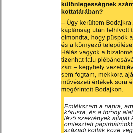
különlegességnek számí
kottatárában?
– Úgy kerültem Bodajkra,
káplánság után felhívott 
elmondta, hogy püspök a
és a környező települések
Hálás vagyok a bizalomé
tizenhat falu plébánosáv
zárt – kegyhely vezetőjé
sem fogtam, mekkora aján
művészeti értékek sora é
megérintett Bodajkon.
Emlékszem a napra, ami
kórusra, és a torony alat
lévő szekrények ajtaját
ömlesztett papírhalmokb
századi kották közé veg