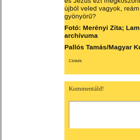
és Jézus ezt megköszöni
újból veled vagyok, reám
gyönyörű?
Fotó: Merényi Zita; Lam
archívuma
Pallós Tamás/Magyar Ku
Címkék:
Kommentáld!