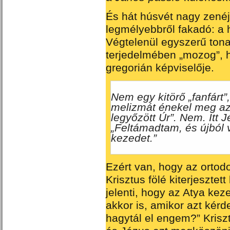
És hát húsvét nagy zenéj
legmélyebbről fakadó: a h
Végtelenül egyszerű tona
terjedelmében „mozog”, h
gregorián képviselője.
Nem egy kitörő „fanfárt”
melizmát énekel meg az
legyőzött Úr”. Nem. Itt 
„Feltámadtam, és újból 
kezedet.”
Ezért van, hogy az ortodo
Krisztus fölé kiterjesztet
jelenti, hogy az Atya keze
akkor is, amikor azt kérd
hagytál el engem?” Kriszt