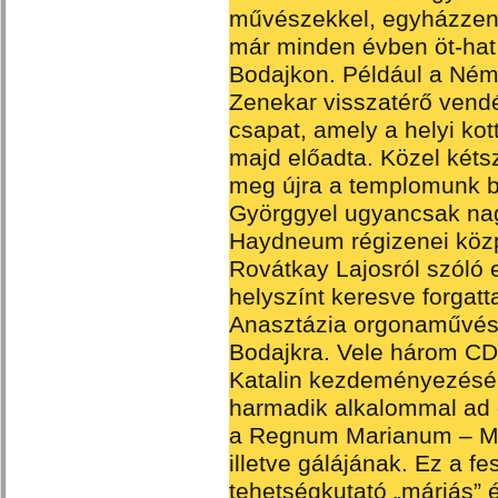
művészekkel, egyházzené
már minden évben öt-hat
Bodajkon. Például a Ném
Zenekar visszatérő vendé
csapat, amely a helyi kot
majd előadta. Közel kétszá
meg újra a templomunk b
Györggyel ugyancsak nag
Haydneum régizenei közp
Rovátkay Lajosról szóló 
helyszínt keresve forgatt
Anasztázia orgonaművés
Bodajkra. Vele három CD 
Katalin kezdeményezésé
harmadik alkalommal ad 
a Regnum Marianum – Már
illetve gálájának. Ez a fe
tehetségkutató „máriás” 