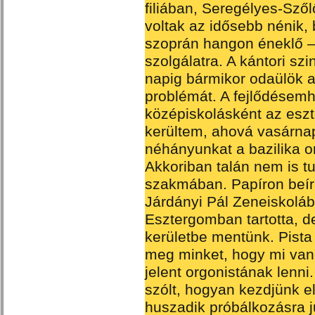
filiában, Seregélyes-Sző
voltak az idősebb nénik,
szoprán hangon éneklő – f
szolgálatra. A kántori szi
napig bármikor odaülök 
problémát. A fejlődésem
középiskolásként az esz
kerültem, ahová vasárnap 
néhányunkat a bazilika or
Akkoriban talán nem is t
szakmában. Papíron beíra
Járdányi Pál Zeneiskolába
Esztergomban tartotta, de
kerületbe mentünk. Pista
meg minket, hogy mi van 
jelent orgonistának lenni.
szólt, hogyan kezdjünk el
huszadik próbálkozásra j