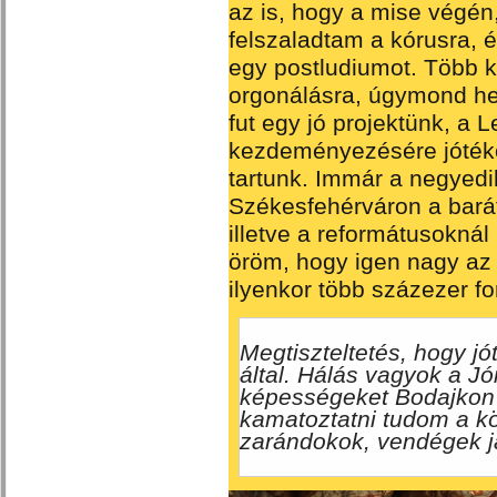
az is, hogy a mise végén
felszaladtam a kórusra, é
egy postludiumot. Több k
orgonálásra, úgymond hel
fut egy jó projektünk, a
kezdeményezésére jóték
tartunk. Immár a negyedi
Székesfehérváron a bará
illetve a reformátusoknál
öröm, hogy igen nagy az 
ilyenkor több százezer f
Megtiszteltetés, hogy j
által. Hálás vagyok a Jó
képességeket Bodajkon s
kamatoztatni tudom a 
zarándokok, vendégek j