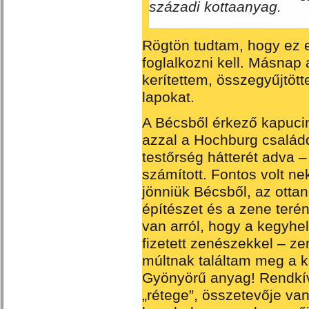
századi kottaanyag.
Rögtön tudtam, hogy ez e
foglalkozni kell. Másna
kerítettem, összegyűjtöt
lapokat.
A Bécsből érkező kapucin
azzal a Hochburg családd
testőrség hátterét adva –
számított. Fontos volt nek
jönniük Bécsből, az ottan
építészet és a zene teré
van arról, hogy a kegyhel
fizetett zenészekkel – z
múltnak találtam meg a 
Gyönyörű anyag! Rendkív
„rétege”, összetevője van.