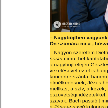
– Nagyböjtben vagyunk,
Ön számára mi a „húsv
– Nagyon szeretem Diet
nostri
című, hét kantátábó
a nagyböjt elején Geszte
vezetésével ez el is ha
koncertre szánta, hanem 
elmélkedésnek, Jézus hét 
mellkas, a szív, a kezek,
ószövetségi idézetekkel.
szavak. Bach passióit mi
a
János-passió
különösk