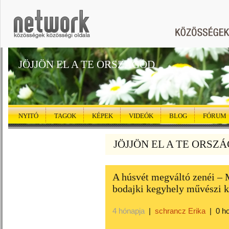
JÖJJÖN EL A TE ORSZÁGOD
NYITÓ
TAGOK
KÉPEK
VIDEÓK
BLOG
FÓRUM
JÖJJÖN EL A TE ORSZÁG
A húsvét megváltó zenéi –
bodajki kegyhely művészi k
4 hónapja
|
schrancz Erika
|
0 h