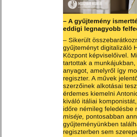
– A gyűjtemény ismertté
eddigi legnagyobb felf
– Sikerült összebarátkoz
gyűjteményt digitalizál
Központ képviselőivel. M
tartottak a munkájukban, 
anyagot, amelyről így mo
regiszter. A művek jelent
szerzőinek alkotásai tes
érdemes kiemelni Antoni
kiváló itáliai komponistá
időre némileg feledésbe 
miséje,
pontosabban anna
gyűjteményünkben találh
regiszterben sem szerepel