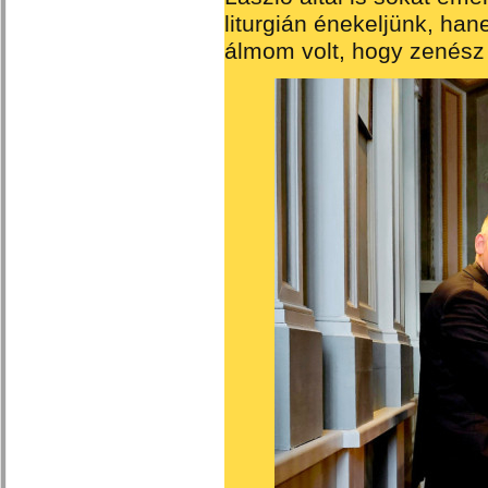
liturgián énekeljünk, han
álmom volt, hogy zenész 