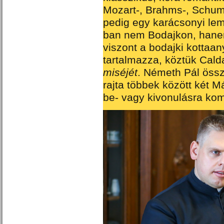
Mozart-, Brahms-, Schum
pedig egy karácsonyi lem
ban nem Bodajkon, hanem
viszont a bodajki kottaa
tartalmazza, köztük Cald
miséjét
. Németh Pál öss
rajta többek között két M
be- vagy kivonulásra kom