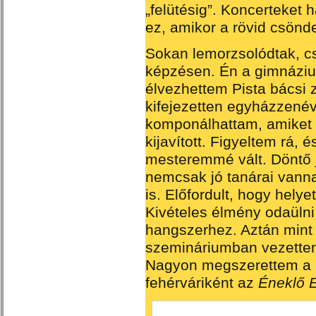
„felütésig”. Koncerteket 
ez, amikor a rövid csönde
Sokan lemorzsolódtak, c
képzésen. Én a gimnázium
élvezhettem Pista bácsi 
kifejezetten egyházzenév
komponálhattam, amiket m
kijavított. Figyeltem rá,
mesteremmé vált. Döntő j
nemcsak jó tanárai vann
is. Előfordult, hogy helye
Kivételes élmény odaülni
hangszerhez. Aztán mint
szemináriumban vezettem 
Nagyon megszerettem a 
fehérváriként az
Éneklő 