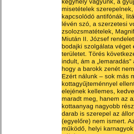
kegyhely vagyunk, a gyű
misetételek szerepelnek,
kapcsolódó antifónák, lit
lévén szó, a szerzetesi v
zsolozsmatételek, Magnif
Miután II. József rendel
bodajki szolgálata véget
területet. Törés következ
indult, ám a „lemaradás” 
hogy a barokk zenét nem 
Ezért nálunk – sok más 
kottagyűjteménnyel ellen
elejének kellemes, kedve
maradt meg, hanem az az 
kottaanyag nagyobb rész
darab is szerepel az ál
(egyelőre) nem ismert. Az 
működő, helyi karnagyok 