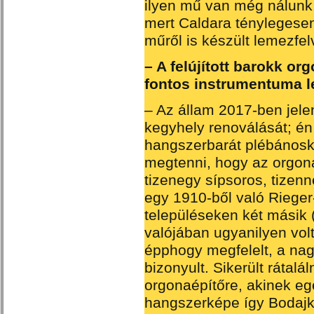
ilyen mű van még nálunk
mert Caldara ténylegesen 
műről is készült lemezfel
– A felújított barokk or
fontos instrumentuma le
– Az állam 2017-ben jele
kegyhely renoválását; én
hangszerbarát plébános
megtenni, hogy az orgona
tizenegy sípsoros, tizenn
egy 1910-ből való Rieger
településeken két másik (
valójában ugyanilyen volt
épphogy megfelelt, a n
bizonyult. Sikerült ráta
orgonaépítőre, akinek eg
hangszerképe így Bodajk