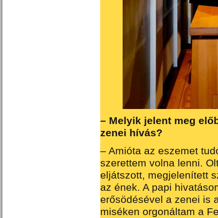
– Melyik jelent meg elő
zenei hívás?
– Amióta az eszemet tud
szerettem volna lenni. Ol
eljátszott, megjelenített 
az ének. A papi hivatáso
erősödésével a zenei is a
miséken orgonáltam a Fe