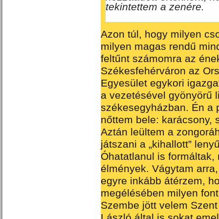
tekintettem a zenére.
Azon túl, hogy milyen cs
milyen magas rendű minda
feltűnt számomra az éne
Székesfehérváron az Ors
Egyesület egykori igazg
a vezetésével gyönyörű li
székesegyházban. Én a 
nőttem bele: karácsony,
Aztán leültem a zongorá
játszani a „kihallott” le
Óhatatlanul is formáltak,
élmények. Vágytam arra,
egyre inkább átérzem, hog
megélésében milyen font
Szembe jött velem Szent
László által is sokat eme