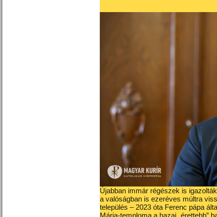
Újabban immár régészek is igazoltá
a valóságban is ezeréves múltra viss
település – 2023 óta Ferenc pápa álta
Mária-temploma a hazai „érettebb” ba