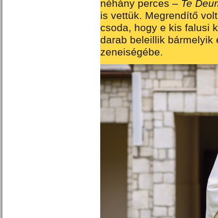
néhány perces –
Te Deu
is vettük. Megrendítő vol
csoda, hogy e kis falusi
darab beleillik bármelyi
zeneiségébe.