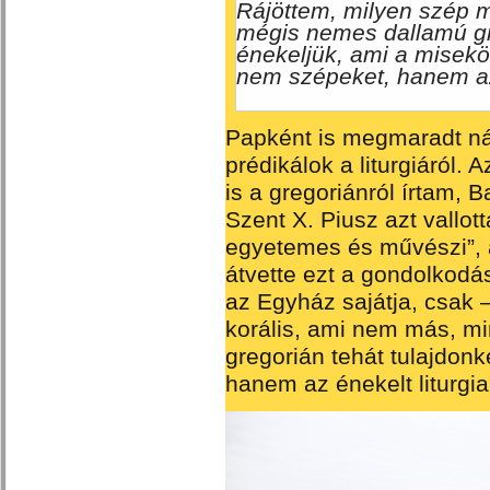
Rájöttem, milyen szép 
mégis nemes dallamú gr
énekeljük, ami a misek
nem szépeket, hanem azt
Papként is megmaradt ná
prédikálok a liturgiáról.
is a gregoriánról írtam, 
Szent X. Piusz azt vallot
egyetemes és művészi”, a 
átvette ezt a gondolkodá
az Egyház sajátja, csak –
korális, ami nem más, min
gregorián tehát tulajdon
hanem az énekelt liturgia