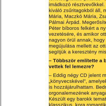
imádkozó résztvevőkkel.
kiváló zsűritagokból áll, 
Mária, Maczkó Mária, Zs
Pálmai Árpád. Megerősít
Péter bíboros felkért a ny
vezetésére, és amikor ott
nagyon örül annak, hogy 
megújulása mellett az otta
segítjük a keresztény mi
– Többször említette a 
vettek fel lemezre?
– Eddig négy CD jelent m
„könyvecskével”, amelyek
is hozzájárulhattam. Bed
orgonalemezének anyagá
Készült egy barokk temat
klasszikus, kora romanti