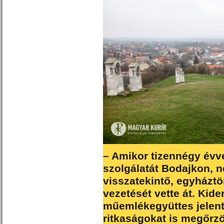
– Amikor tizennégy évve
szolgálatát Bodajkon, 
visszatekintő, egyháztö
vezetését vette át. Kide
műemlékegyüttes jelent
ritkaságokat is megőrzöt