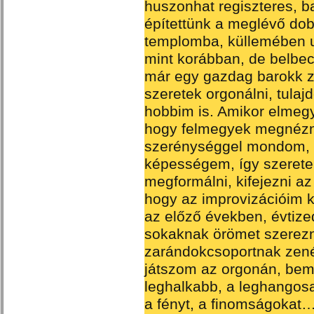
huszonhat regiszteres, 
építettünk a meglévő do
templomba, küllemében u
mint korábban, de belbec
már egy gazdag barokk ze
szeretek orgonálni, tulaj
hobbim is. Amikor elmeg
hogy felmegyek megnézni
szerénységgel mondom, v
képességem, így szeret
megformálni, kifejezni az
hogy az improvizációim k
az előző években, évtize
sokaknak örömet szerezn
zarándokcsoportnak zenél
játszom az orgonán, bemu
leghalkabb, a leghangosab
a fényt, a finomságokat…