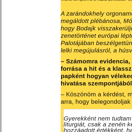
A zarándokhely orgonamű
megáldott plébánosa, Mór
hogy Bodajk visszakerülj
zenetörténet európai lép
Palotájában beszélgettünk
lelki megújulásról, a hús
– Számomra evidencia, 
forrása a hit és a klas
papként hogyan vélekedi
hivatása szempontjáb
– Köszönöm a kérdést, me
arra, hogy belegondoljak
Gyerekként nem tudtam
liturgiát, csak a zenén 
hozzáadott értékként, 